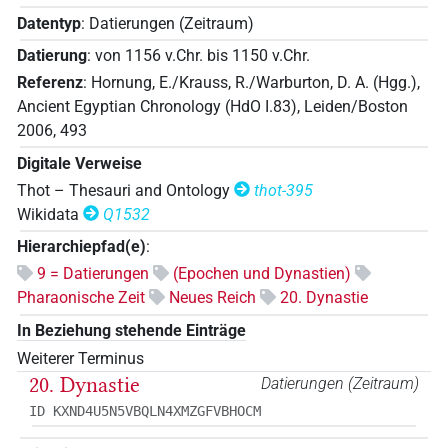
Datentyp
:
Datierungen (Zeitraum)
Datierung
:
von
1156
v.Chr.
bis
1150
v.Chr.
Referenz
:
Hornung, E./Krauss, R./Warburton, D. A. (Hgg.),
Ancient Egyptian Chronology (HdO I.83), Leiden/Boston
2006, 493
Digitale Verweise
Thot – Thesauri and Ontology
thot-395
Wikidata
Q1532
Hierarchiepfad(e)
:
9 = Datierungen
(Epochen und Dynastien)
Pharaonische Zeit
Neues Reich
20. Dynastie
In Beziehung stehende Einträge
Weiterer Terminus
20. Dynastie
Datierungen (Zeitraum)
ID KXND4U5N5VBQLN4XMZGFVBHOCM