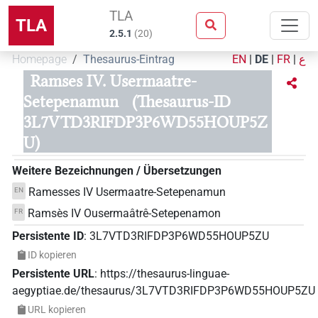
TLA
TLA
2.5.1
(
20
)
Homepage
Thesaurus-Eintrag
EN
|
DE
|
FR
|
ع
Ramses IV. Usermaatre-
Setepenamun
(Thesaurus-ID
3L7VTD3RIFDP3P6WD55HOUP5Z
U)
Weitere Bezeichnungen / Übersetzungen
Ramesses IV Usermaatre-Setepenamun
EN
Ramsès IV Ousermaâtrê-Setepenamon
FR
Persistente ID
:
3L7VTD3RIFDP3P6WD55HOUP5ZU
ID kopieren
Persistente URL
:
https://thesaurus-linguae-
aegyptiae.de/thesaurus/3L7VTD3RIFDP3P6WD55HOUP5ZU
URL kopieren