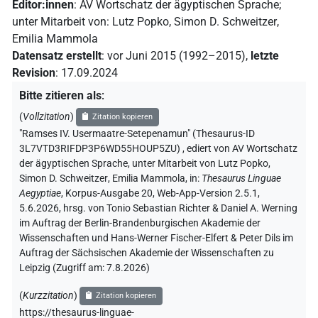
Editor:innen
:
AV Wortschatz der ägyptischen Sprache
;
unter Mitarbeit von
:
Lutz Popko
,
Simon D. Schweitzer
,
Emilia Mammola
Datensatz erstellt
:
vor Juni 2015 (1992–2015)
,
letzte
Revision
:
17.09.2024
Bitte zitieren als
:
(
Vollzitation
)
Zitation kopieren
"Ramses IV. Usermaatre-Setepenamun" (Thesaurus-ID
3L7VTD3RIFDP3P6WD55HOUP5ZU)
,
ediert von AV Wortschatz
der ägyptischen Sprache
,
unter Mitarbeit von
Lutz Popko
,
Simon D. Schweitzer
,
Emilia Mammola
,
in
:
Thesaurus Linguae
Aegyptiae
,
Korpus-Ausgabe 20, Web-App-Version 2.5.1,
5.6.2026, hrsg. von Tonio Sebastian Richter & Daniel A. Werning
im Auftrag der Berlin-Brandenburgischen Akademie der
Wissenschaften und Hans-Werner Fischer-Elfert & Peter Dils im
Auftrag der Sächsischen Akademie der Wissenschaften zu
Leipzig (Zugriff am:
7.8.2026
)
(
Kurzzitation
)
Zitation kopieren
https://thesaurus-linguae-