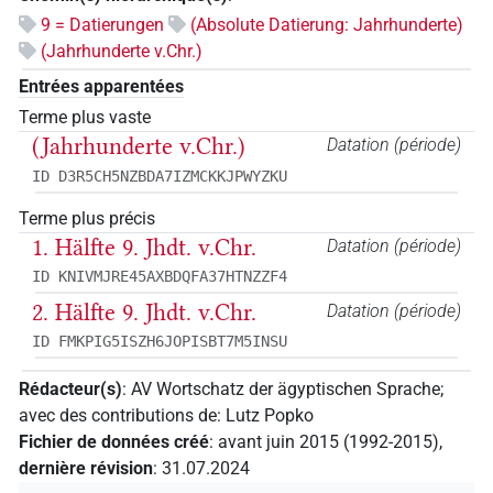
9 = Datierungen
(Absolute Datierung: Jahrhunderte)
(Jahrhunderte v.Chr.)
Entrées apparentées
Terme plus vaste
(Jahrhunderte v.Chr.)
Datation (période)
ID D3R5CH5NZBDA7IZMCKKJPWYZKU
Terme plus précis
1. Hälfte 9. Jhdt. v.Chr.
Datation (période)
ID KNIVMJRE45AXBDQFA37HTNZZF4
2. Hälfte 9. Jhdt. v.Chr.
Datation (période)
ID FMKPIG5ISZH6JOPISBT7M5INSU
Rédacteur(s)
:
AV Wortschatz der ägyptischen Sprache
;
avec des contributions de
:
Lutz Popko
Fichier de données créé
:
avant juin 2015 (1992-2015)
,
dernière révision
:
31.07.2024