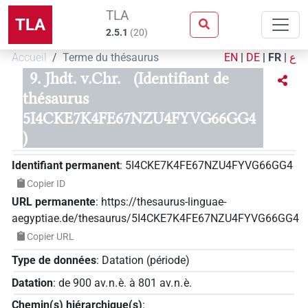
TLA
TLA
2.5.1
(
20
)
Accueil
Terme du thésaurus
EN
|
DE
|
FR
|
ع
9. Jhdt. v.Chr.
(Identifiant de
thésaurus
5I4CKE7K4FE67NZU4FYVG66GG4
)
Identifiant permanent
:
5I4CKE7K4FE67NZU4FYVG66GG4
Copier ID
URL permanente
:
https://thesaurus-linguae-
aegyptiae.de/thesaurus/5I4CKE7K4FE67NZU4FYVG66GG4
Copier URL
Type de données
:
Datation (période)
Datation
:
de
900
av. n. è.
à
801
av. n. è.
Chemin(s) hiérarchique(s)
: