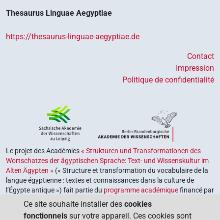
Thesaurus Linguae Aegyptiae
https://thesaurus-linguae-aegyptiae.de
Contact
Impression
Politique de confidentialité
Le projet des Académies
« Strukturen und Transformationen des
Wortschatzes der ägyptischen Sprache: Text- und Wissenskultur im
Alten Ägypten »
(« Structure et transformation du vocabulaire de la
langue égyptienne : textes et connaissances dans la culture de
l’Égypte antique ») fait partie du
programme académique
financé par
le gouvernement fédéral et les gouvernements des Länder de la
Ce site souhaite installer des
cookies
République fédérale d’Allemagne, dont le but est de préserver,
fonctionnels
sur votre appareil. Ces cookies sont
retrouver et explorer notre héritage culturel. Le programme est