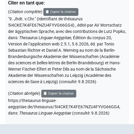
Citer en tant que
:
(
Citation complète
)
Copier la citation
"9. Jhdt. v.Chr." (Identifiant de thésaurus
5I4CKE7K4FE67NZU4FYVG66GG4)
,
édité par AV Wortschatz
der ägyptischen Sprache
,
avec des contributions de
Lutz Popko
,
dans
:
Thesaurus Linguae Aegyptiae
,
Édition du corpus 20,
Version de l’application web 2.5.1, 5.6.2026, éd. par Tonio
Sebastian Richter et Daniel A. Werning au nom de la Berlin-
Brandenburgische Akademie der Wissenschaften (Académie
des sciences et belles-lettres de Berlin-Brandebourg) et Hans-
Werner Fischer-Elfert et Peter Dils au nom de la Sächsische
Akademie der Wissenschaften zu Leipzig (Académie des
sciences de Saxe à Leipzig) (consulté:
9.8.2026
)
(
Citation abrégée
)
Copier la citation
https://thesaurus-linguae-
aegyptiae.de/thesaurus/5I4CKE7K4FE67NZU4FYVG66GG4,
dans
:
Thesaurus Linguae Aegyptiae
(
consulté
:
9.8.2026
)