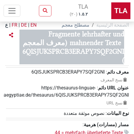
TLA
TLA
)
٢٠
(
۱.٥.٢
الصفحة الرئيسية
مصطلح معجم
EN
|
DE
|
FR
|
ع
Fragmente lehrhafter und
mahnender Texte
(معرف المعجم
6QISJUKSPRCB3ERAPY7SQF2GNI
)
معرف دائم
:
6QISJUKSPRCB3ERAPY7SQF2GNI
نسخ المعرف
عنوان‏ ‏URL‏ دائم
:
https://thesaurus-linguae-
aegyptiae.de/thesaurus/6QISJUKSPRCB3ERAPY7SQF2GNI
نسخ‏ ‏URL
نوع البيانات
:
نصوص موثقة متعددة
مسار (مسارات) هرمية
:
44 = mehrfach überlieferte Texte