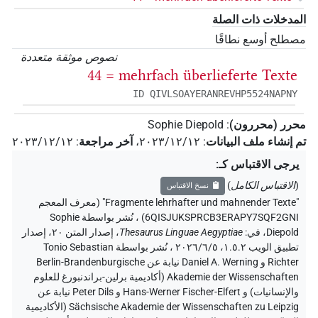
المدخلات ذات الصلة
مصطلح أوسع نطاقًا
نصوص موثقة متعددة
44 = mehrfach überlieferte Texte
ID QIVLSOAYERANREVHP5524NAPNY
محرر (محررون)
:
Sophie Diepold
تم إنشاء ملف البيانات
:
٢٠٢٣/١٢/١٢
،
آخر مراجعة
:
٢٠٢٣/١٢/١٢
يرجى الاقتباس كـ
:
(
الاقتباس الكامل
)
نسخ الاقتباس
"Fragmente lehrhafter und mahnender Texte" (معرف المعجم
6QISJUKSPRCB3ERAPY7SQF2GNI)
،
نُشر بواسطة Sophie
Diepold
،
في
:
Thesaurus Linguae Aegyptiae
،
إصدار المتن ٢٠، إصدار
تطبيق الويب ۱.٥.٢، ٢٠٢٦/٦/٥ ، نُشر بواسطة Tonio Sebastian
Richter و Daniel A. Werning نيابة عن Berlin-Brandenburgische
Akademie der Wissenschaften (أكاديمية برلين-براندنبورغ للعلوم
والإنسانيات) و Hans-Werner Fischer-Elfert و Peter Dils نيابة عن
Sächsische Akademie der Wissenschaften zu Leipzig (الأكاديمية