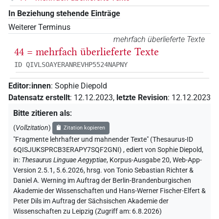
In Beziehung stehende Einträge
Weiterer Terminus
mehrfach überlieferte Texte
44 = mehrfach überlieferte Texte
ID QIVLSOAYERANREVHP5524NAPNY
Editor:innen
:
Sophie Diepold
Datensatz erstellt
:
12.12.2023
,
letzte Revision
:
12.12.2023
Bitte zitieren als
:
(
Vollzitation
)
Zitation kopieren
"Fragmente lehrhafter und mahnender Texte" (Thesaurus-ID
6QISJUKSPRCB3ERAPY7SQF2GNI)
,
ediert von Sophie Diepold
,
in
:
Thesaurus Linguae Aegyptiae
,
Korpus-Ausgabe 20, Web-App-
Version 2.5.1, 5.6.2026, hrsg. von Tonio Sebastian Richter &
Daniel A. Werning im Auftrag der Berlin-Brandenburgischen
Akademie der Wissenschaften und Hans-Werner Fischer-Elfert &
Peter Dils im Auftrag der Sächsischen Akademie der
Wissenschaften zu Leipzig (Zugriff am:
6.8.2026
)