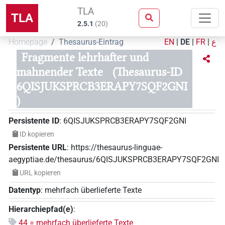
TLA
TLA
2.5.1
(
20
)
Homepage
Thesaurus-Eintrag
EN
|
DE
|
FR
|
ع
Fragmente lehrhafter und
mahnender Texte
(Thesaurus-ID
6QISJUKSPRCB3ERAPY7SQF2GNI
)
Persistente ID
:
6QISJUKSPRCB3ERAPY7SQF2GNI
ID kopieren
Persistente URL
:
https://thesaurus-linguae-
aegyptiae.de/thesaurus/6QISJUKSPRCB3ERAPY7SQF2GNI
URL kopieren
Datentyp
:
mehrfach überlieferte Texte
Hierarchiepfad(e)
:
44 = mehrfach überlieferte Texte