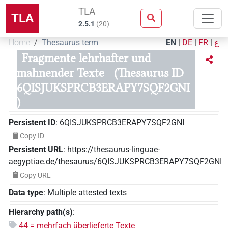
TLA
TLA
2.5.1
(
20
)
Home
Thesaurus term
EN
|
DE
|
FR
|
ع
Fragmente lehrhafter und
mahnender Texte
(Thesaurus ID
6QISJUKSPRCB3ERAPY7SQF2GNI
)
Persistent ID
:
6QISJUKSPRCB3ERAPY7SQF2GNI
Copy ID
Persistent URL
:
https://thesaurus-linguae-
aegyptiae.de/thesaurus/6QISJUKSPRCB3ERAPY7SQF2GNI
Copy URL
Data type
:
Multiple attested texts
Hierarchy path(s)
:
44 = mehrfach überlieferte Texte