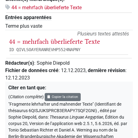
44 = mehrfach überlieferte Texte
Entrées apparentées
Terme plus vaste
Plusieurs textes attestés
44 = mehrfach überlieferte Texte
ID QIVLSOAYERANREVHP5524NAPNY
Rédacteur(s)
:
Sophie Diepold
Fichier de données créé
:
12.12.2023
,
dernière révision
:
12.12.2023
Citer en tant que
:
(
Citation complète
)
Copier la citation
"Fragmente lehrhafter und mahnender Texte" (Identifiant de
thésaurus 6QISJUKSPRCB3ERAPY7SQF2GNI)
,
édité par
Sophie Diepold
,
dans
:
Thesaurus Linguae Aegyptiae
,
Édition du
corpus 20, Version de l’application web 2.5.1, 5.6.2026, éd. par
Tonio Sebastian Richter et Daniel A. Werning au nom de la
Berlin-Brandenburgische Akademie der Wissenschaften