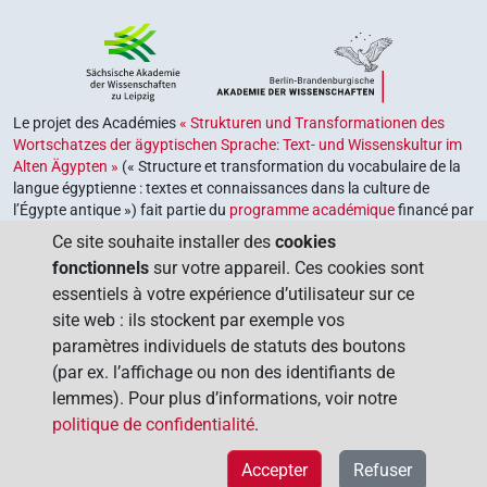
Le projet des Académies
« Strukturen und Transformationen des
Wortschatzes der ägyptischen Sprache: Text- und Wissenskultur im
Alten Ägypten »
(« Structure et transformation du vocabulaire de la
langue égyptienne : textes et connaissances dans la culture de
l’Égypte antique ») fait partie du
programme académique
financé par
le gouvernement fédéral et les gouvernements des Länder de la
Ce site souhaite installer des
cookies
République fédérale d’Allemagne, dont le but est de préserver,
fonctionnels
sur votre appareil. Ces cookies sont
retrouver et explorer notre héritage culturel. Le programme est
essentiels à votre expérience d’utilisateur sur ce
coordonné par l’
Union des académies allemandes des sciences et
site web : ils stockent par exemple vos
des lettres
.
paramètres individuels de statuts des boutons
(par ex. l’affichage ou non des identifiants de
lemmes). Pour plus d’informations, voir notre
politique de confidentialité
.
Accepter
Refuser