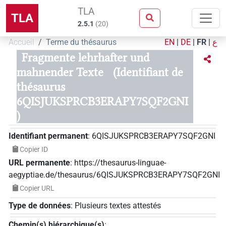
TLA
TLA
2.5.1
(
20
)
Accueil
Terme du thésaurus
EN
|
DE
|
FR
|
ع
Fragmente lehrhafter und
mahnender Texte
(Identifiant de
thésaurus
6QISJUKSPRCB3ERAPY7SQF2GNI
)
Identifiant permanent
:
6QISJUKSPRCB3ERAPY7SQF2GNI
Copier ID
URL permanente
:
https://thesaurus-linguae-
aegyptiae.de/thesaurus/6QISJUKSPRCB3ERAPY7SQF2GNI
Copier URL
Type de données
:
Plusieurs textes attestés
Chemin(s) hiérarchique(s)
: