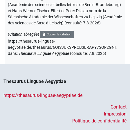
(Académie des sciences et belles-lettres de Berlin-Brandebourg)
et Hans-Werner Fischer-Elfert et Peter Dils au nom de la
Sächsische Akademie der Wissenschaften zu Leipzig (Académie
des sciences de Saxe à Leipzig) (consulté:
7.8.2026
)
(
Citation abrégée
)
Copier la citation
https://thesaurus-linguae-
aegyptiae.de/thesaurus/6QISJUKSPRCB3ERAPY7SQF2GNI,
dans
:
Thesaurus Linguae Aegyptiae
(
consulté
:
7.8.2026
)
Thesaurus Linguae Aegyptiae
https://thesaurus-linguae-aegyptiae.de
Contact
Impression
Politique de confidentialité