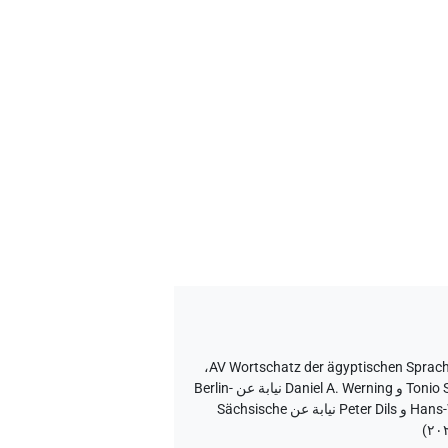
،
AV Wortschatz der ägyptischen Sprac
إصدار المتن ٢٠، إصدار تطبيق الويب ۱.٥.٢، ٢٠٢٦/٦/٥ ، نُشر بواسطة Tonio Sebastian Richter و Daniel A. Werning نيابة عن Berlin-
Brandenburgische Akademie der Wissenschaften (أكاديمية برلين-براندنبورغ للعلوم والإنسانيات) و Hans-Werner Fischer-Elfert و Peter Dils نيابة عن Sächsische
)