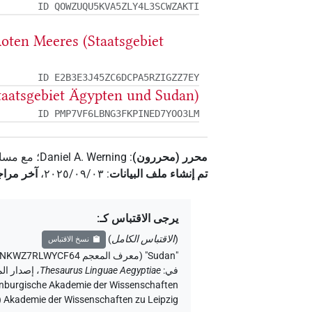
ID QOWZUQU5KVA5ZLY4L3SCWZAKTI
Roten Meeres (Staatsgebiet
ID E2B3E3J45ZC6DCPA5RZIGZZ7EY
Staatsgebiet Ägypten und Sudan)
ID PMP7VF6LBNG3FKPINED7YOO3LM
محرر (محررون)
:
Daniel A. Werning
؛
مع مسا
تم إنشاء ملف البيانات
:
٢٠٢٥/٠٩/٠٣
،
آخر مراج
يرجى الاقتباس كـ
:
(
الاقتباس الكامل
)
نسخ الاقتباس
"Sudan" (معرف المعجم BIAEBSLVZVAOZNKWZ7RLWYCF64)
في
:
Thesaurus Linguae Aegyptiae
،
Akademie der Wissenschaften zu Leipzig (الأكاديمية الساكسونية للعلوم والإنسانيات في لايبزيغ) (تم الوصول: