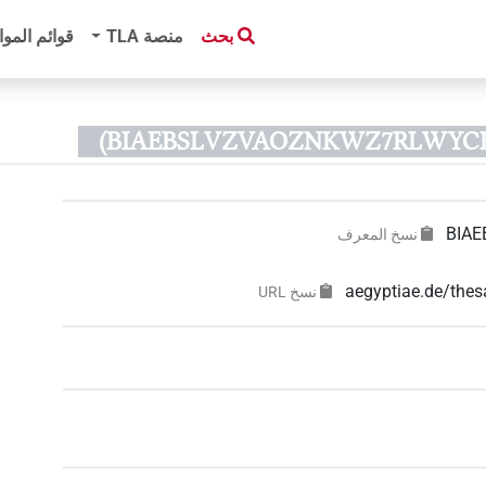
بحث
منصة‏ ‏TLA
قوائم الموا
BIA
نسخ المعرف
aegyptiae.de/t
نسخ‏ ‏URL