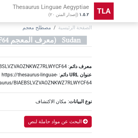
Thesaurus Linguae Aegyptiae
TLA
۱.٥.٢
(
إصدار المتن
٢٠
)
الصفحة الرئيسية
مصطلح معجم
Sudan
(معرف المعجم BIAEBSLVZVAOZNKWZ7RLWYCF64)
معرف دائم
:
EBSLVZVAOZNKWZ7RLWYCF64
عنوان‏ ‏URL‏ دائم
:
https://thesaurus-linguae-
hesaurus/BIAEBSLVZVAOZNKWZ7RLWYCF64
نوع البيانات
:
مكان الاكتشاف
البحث عن مواد حاملة لنص