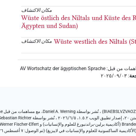
مكان الاكتشاف
Wüste östlich des Niltals und Küste des 
Ägypten und Sudan)
Wüste westlich des Niltals (
مكان الاكتشاف
همات من قبل
:
AV Wortschatz der ägyptischen Sprache
عة
:
٢٠٢٥/٠٩/٠٣
،
نُشر بواسطة Daniel A. Werning
،
مع مساهمات من قبل
he
٧ أغسطس ٢٠٢٦