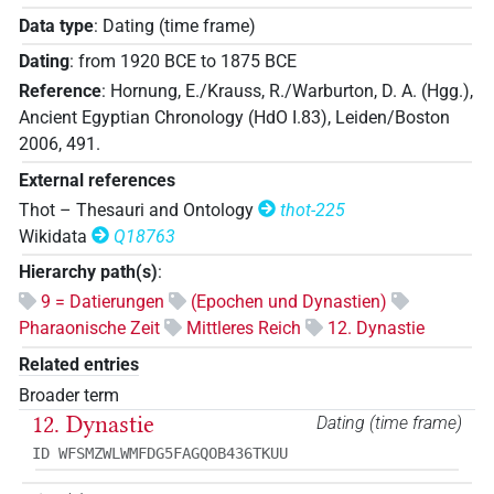
Data type
:
Dating (time frame)
Dating
:
from
1920
BCE
to
1875
BCE
Reference
:
Hornung, E./Krauss, R./Warburton, D. A. (Hgg.),
Ancient Egyptian Chronology (HdO I.83), Leiden/Boston
2006, 491.
External references
Thot – Thesauri and Ontology
thot-225
Wikidata
Q18763
Hierarchy path(s)
:
9 = Datierungen
(Epochen und Dynastien)
Pharaonische Zeit
Mittleres Reich
12. Dynastie
Related entries
Broader term
12. Dynastie
Dating (time frame)
ID WFSMZWLWMFDG5FAGQOB436TKUU