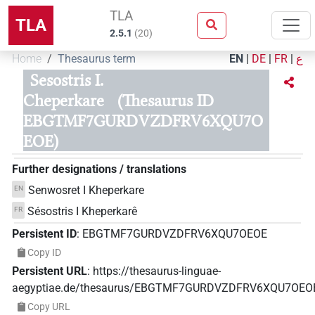
TLA
TLA
2.5.1
(
20
)
Home
Thesaurus term
EN
|
DE
|
FR
|
ع
Sesostris I.
Cheperkare
(Thesaurus ID
EBGTMF7GURDVZDFRV6XQU7O
EOE)
Further designations / translations
Senwosret I Kheperkare
EN
Sésostris I Kheperkarê
FR
Persistent ID
:
EBGTMF7GURDVZDFRV6XQU7OEOE
Copy ID
Persistent URL
:
https://thesaurus-linguae-
aegyptiae.de/thesaurus/EBGTMF7GURDVZDFRV6XQU7OEO
Copy URL