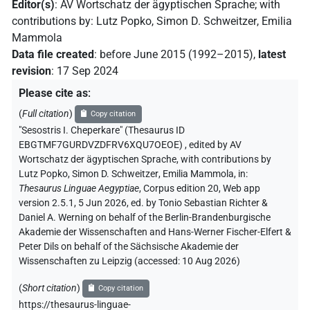
Editor(s)
:
AV Wortschatz der ägyptischen Sprache
;
with
contributions by
:
Lutz Popko
,
Simon D. Schweitzer
,
Emilia
Mammola
Data file created
:
before June 2015 (1992–2015)
,
latest
revision
:
17 Sep 2024
Please cite as
:
(
Full citation
)
Copy citation
"Sesostris I. Cheperkare" (Thesaurus ID
EBGTMF7GURDVZDFRV6XQU7OEOE)
,
edited by AV
Wortschatz der ägyptischen Sprache
,
with contributions by
Lutz Popko
,
Simon D. Schweitzer
,
Emilia Mammola
,
in
:
Thesaurus Linguae Aegyptiae
,
Corpus edition 20, Web app
version 2.5.1, 5 Jun 2026, ed. by Tonio Sebastian Richter &
Daniel A. Werning on behalf of the Berlin-Brandenburgische
Akademie der Wissenschaften and Hans-Werner Fischer-Elfert &
Peter Dils on behalf of the Sächsische Akademie der
Wissenschaften zu Leipzig (accessed:
10 Aug 2026
)
(
Short citation
)
Copy citation
https://thesaurus-linguae-