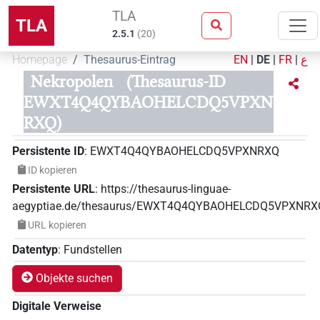
TLA
TLA
2.5.1
(
20
)
Homepage
Thesaurus-Eintrag
EN
|
DE
|
FR
|
ع
Nekropolen
(Thesaurus-ID
EWXT4Q4QYBAOHELCDQ5VPXN
RXQ)
Persistente ID
:
EWXT4Q4QYBAOHELCDQ5VPXNRXQ
ID kopieren
Persistente URL
:
https://thesaurus-linguae-
aegyptiae.de/thesaurus/EWXT4Q4QYBAOHELCDQ5VPXNRX
URL kopieren
Datentyp
:
Fundstellen
Objekte suchen
Digitale Verweise