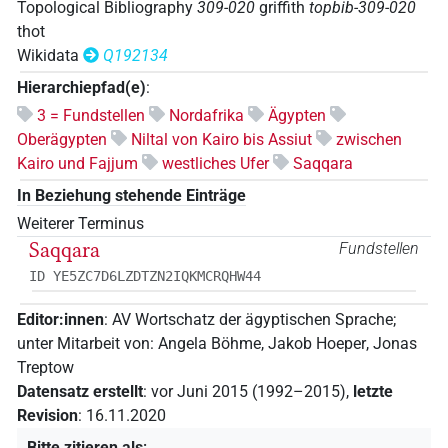
Topological Bibliography
309-020
griffith
topbib-309-020
thot
Wikidata
Q192134
Hierarchiepfad(e)
:
3 = Fundstellen
Nordafrika
Ägypten
Oberägypten
Niltal von Kairo bis Assiut
zwischen
Kairo und Fajjum
westliches Ufer
Saqqara
In Beziehung stehende Einträge
Weiterer Terminus
Saqqara
Fundstellen
ID YE5ZC7D6LZDTZN2IQKMCRQHW44
Editor:innen
:
AV Wortschatz der ägyptischen Sprache
;
unter Mitarbeit von
:
Angela Böhme
,
Jakob Hoeper
,
Jonas
Treptow
Datensatz erstellt
:
vor Juni 2015 (1992–2015)
,
letzte
Revision
:
16.11.2020
Bitte zitieren als
: