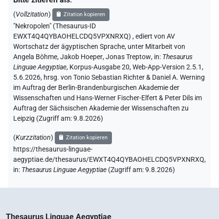
(
Vollzitation
)
Zitation kopieren
"Nekropolen" (Thesaurus-ID
EWXT4Q4QYBAOHELCDQ5VPXNRXQ)
,
ediert von AV
Wortschatz der ägyptischen Sprache
,
unter Mitarbeit von
Angela Böhme
,
Jakob Hoeper
,
Jonas Treptow
,
in
:
Thesaurus
Linguae Aegyptiae
,
Korpus-Ausgabe 20, Web-App-Version 2.5.1,
5.6.2026, hrsg. von Tonio Sebastian Richter & Daniel A. Werning
im Auftrag der Berlin-Brandenburgischen Akademie der
Wissenschaften und Hans-Werner Fischer-Elfert & Peter Dils im
Auftrag der Sächsischen Akademie der Wissenschaften zu
Leipzig (Zugriff am:
9.8.2026
)
(
Kurzzitation
)
Zitation kopieren
https://thesaurus-linguae-
aegyptiae.de/thesaurus/EWXT4Q4QYBAOHELCDQ5VPXNRXQ,
in
:
Thesaurus Linguae Aegyptiae
(
Zugriff am
:
9.8.2026
)
Thesaurus Linguae Aegyptiae