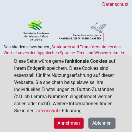
Datenschutz
Das Akademienvorhaben
„Strukturen und Transformationen des
Wortschatzes der ägyptischen Sprache: Text- und Wissenskultur im
Alten Ägypten‟
ist Teil des von Bund und Ländern geförderten
Diese Seite würde gerne
funktionale Cookies
auf
Akademienprogramms
, das der Erhaltung, Sicherung und
Ihrem Endgerät speichern. Diese Cookies sind
Vergegenwärtigung unseres kulturellen Erbes dient. Koordiniert wird
essenziell für Ihre Nutzungserfahrung auf dieser
das Programm von der
Union der Deutschen Akademien der
Webseite. Sie speichern beispielsweise Ihre
Wissenschaften
.
individuellen Einstellungen zu Button-Zuständen
(z.B. ob Lemma-Nummern eingeblendet werden
sollen oder nicht). Weitere Informationen finden
Sie in der
Datenschutz
-Erklärung.
Annehmen
Ablehnen