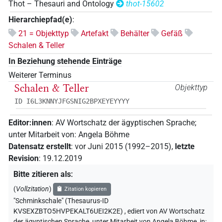
Thot – Thesauri and Ontology
thot-15602
Hierarchiepfad(e)
:
21 = Objekttyp
Artefakt
Behälter
Gefäß
Schalen & Teller
In Beziehung stehende Einträge
Weiterer Terminus
Schalen & Teller
Objekttyp
ID I6L3KNNYJFGSNIG2BPXEYEYYYY
Editor:innen
:
AV Wortschatz der ägyptischen Sprache
;
unter Mitarbeit von
:
Angela Böhme
Datensatz erstellt
:
vor Juni 2015 (1992–2015)
,
letzte
Revision
:
19.12.2019
Bitte zitieren als
:
(
Vollzitation
)
Zitation kopieren
"Schminkschale" (Thesaurus-ID
KVSEXZBTO5HVPEKALT6UEI2K2E)
,
ediert von AV Wortschatz
der ägyptischen Sprache
,
unter Mitarbeit von
Angela Böhme
,
in
: