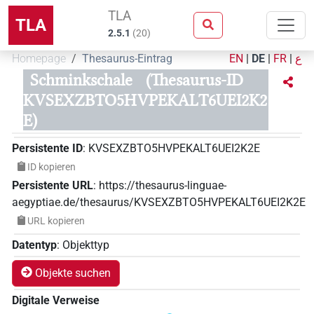
TLA
TLA
2.5.1
(
20
)
Homepage
Thesaurus-Eintrag
EN
|
DE
|
FR
|
ع
Schminkschale
(Thesaurus-ID
KVSEXZBTO5HVPEKALT6UEI2K2
E)
Persistente ID
:
KVSEXZBTO5HVPEKALT6UEI2K2E
ID kopieren
Persistente URL
:
https://thesaurus-linguae-
aegyptiae.de/thesaurus/KVSEXZBTO5HVPEKALT6UEI2K2E
URL kopieren
Datentyp
:
Objekttyp
Objekte suchen
Digitale Verweise