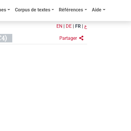
mes
Corpus de textes
Références
Aide
EN
|
DE
|
FR
|
ع
4)
Partager