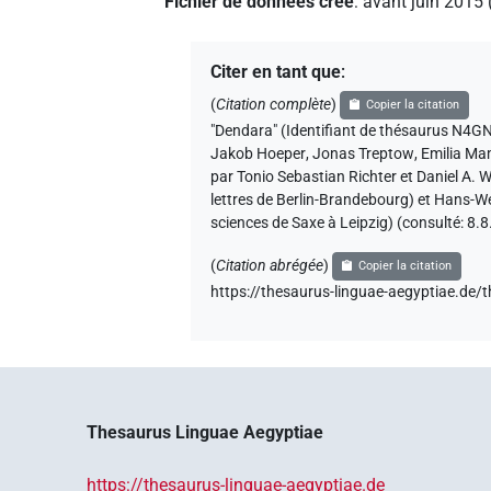
Fichier de données créé
:
avant juin 2015
Citer en tant que
:
(
Citation complète
)
Copier la citation
"Dendara" (Identifiant de thésauru
Jakob Hoeper
,
Jonas Treptow
,
Emilia M
par Tonio Sebastian Richter et Daniel A.
lettres de Berlin-Brandebourg) et Hans-W
sciences de Saxe à Leipzig) (consulté:
8.8
(
Citation abrégée
)
Copier la citation
https://thesaurus-linguae-aegyptia
Thesaurus Linguae Aegyptiae
https://thesaurus-linguae-aegyptiae.de