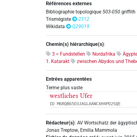
Références externes
Bibliographie topologique
503-050
griffith
Trismégiste
2312
Wikidata
Q29019
Chemin(s) hiérarchique(s)
:
3 = Fundstellen
Nordafrika
Ägypt
1. Katarakt
zwischen Abydos und Theb
Entrées apparentées
Terme plus vaste
westliches Ufer
ID M6RQB65O3JAGLAANCXH4PD2SQE
Rédacteur(s)
:
AV Wortschatz der ägyptis
Jonas Treptow
,
Emilia Mammola