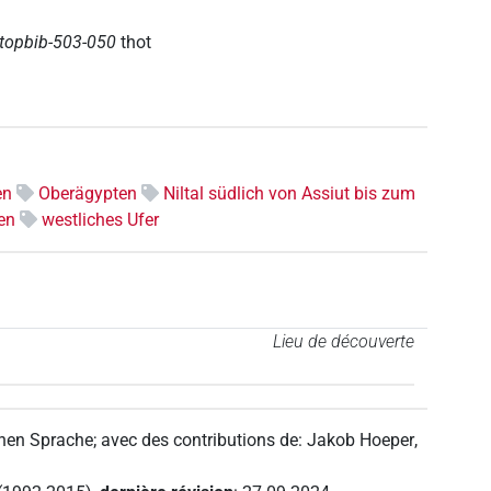
topbib-503-050
thot
en
Oberägypten
Niltal südlich von Assiut bis zum
en
westliches Ufer
Lieu de découverte
chen Sprache
;
avec des contributions de
:
Jakob Hoeper
,