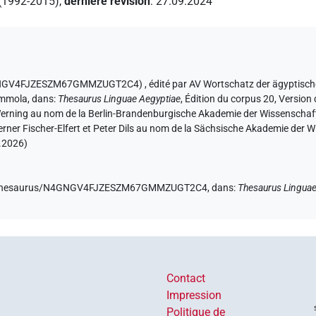
 (1992-2015)
,
dernière révision
:
27.09.2024
s N4GNGV4FJZESZM67GMMZUGT2C4)
,
édité par AV Wortschatz der ägyptisc
ammola
,
dans
:
Thesaurus Linguae Aegyptiae
,
Édition du corpus 20, Version 
 Werning au nom de la Berlin-Brandenburgische Akademie der Wissenschaft
erner Fischer-Elfert et Peter Dils au nom de la Sächsische Akademie der
.2026
)
e.de/thesaurus/N4GNGV4FJZESZM67GMMZUGT2C4,
dans
:
Thesaurus Linguae
Contact
Impression
Politique de