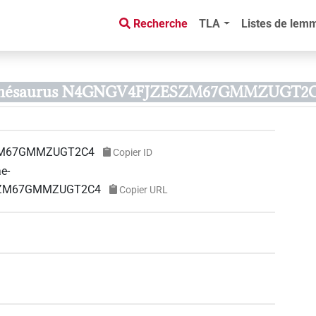
Recherche
TLA
Listes de lem
de thésaurus N4GNGV4FJZESZM67GMMZUGT2C
ZM67GMMZUGT2C4
Copier ID
ae-
ESZM67GMMZUGT2C4
Copier URL