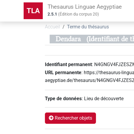
Thesaurus Linguae Aegyptiae
TLA
2.5.1
(
Édition du corpus
20
)
Accueil
Terme du thésaurus
Dendara
(Identifiant 
Identifiant permanent
:
N4GNGV4FJZES
URL permanente
:
https://thesaurus-lingu
aegyptiae.de/thesaurus/N4GNGV4FJZ
Type de données
:
Lieu de découverte
Rechercher objets