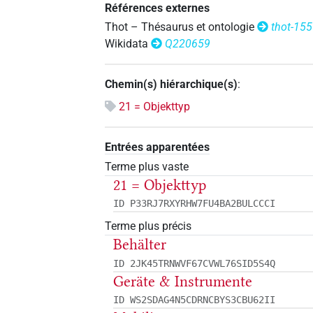
Références externes
Thot – Thésaurus et ontologie
thot-15
Wikidata
Q220659
Chemin(s) hiérarchique(s)
:
21 = Objekttyp
Entrées apparentées
Terme plus vaste
21 = Objekttyp
ID P33RJ7RXYRHW7FU4BA2BULCCCI
Terme plus précis
Behälter
ID 2JK45TRNWVF67CVWL76SID5S4Q
Geräte & Instrumente
ID WS2SDAG4N5CDRNCBYS3CBU62II