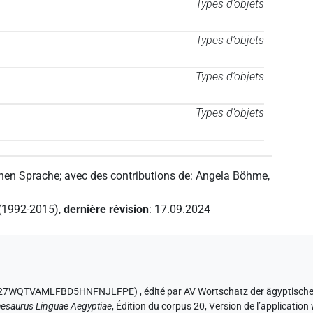
Types d’objets
Types d’objets
Types d’objets
Types d’objets
chen Sprache
;
avec des contributions de
:
Angela Böhme
,
 (1992-2015)
,
dernière révision
:
17.09.2024
s NWXI27WQTVAMLFBD5HNFNJLFPE)
,
édité par AV Wortschatz der ägyptisch
esaurus Linguae Aegyptiae
,
Édition du corpus 20, Version de l’application