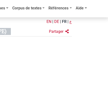
mes
Corpus de textes
Références
Aide
EN
|
DE
|
FR
|
ع
PE)
Partager