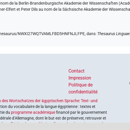
u nom de la Berlin-Brandenburgische Akademie der Wissenschaften (Académ
er-Elfert et Peter Dils au nom de la Sächsische Akademie der Wissensch
.de/thesaurus/NWXI27WQTVAMLFBD5HNFNJLFPE,
dans
:
Thesaurus Linguae
Contact
Impression
Politique de
confidentialité
 des Wortschatzes der ägyptischen Sprache: Text- und
tion du vocabulaire de la langue égyptienne : textes et
rtie du
programme académique
financé par le gouvernement
érale d’Allemagne, dont le but est de préserver, retrouver et
é par l’
Union des académies allemandes des sciences et des