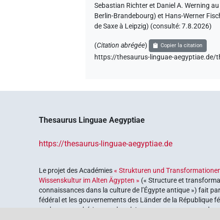
Sebastian Richter et Daniel A. Werning a
Berlin-Brandebourg) et Hans-Werner Fisch
de Saxe à Leipzig) (consulté:
7.8.2026
)
(
Citation abrégée
)
Copier la citation
https://thesaurus-linguae-aegyptiae
Thesaurus Linguae Aegyptiae
https://thesaurus-linguae-aegyptiae.de
Le projet des Académies
« Strukturen und Transformationen
Wissenskultur im Alten Ägypten »
(« Structure et transforma
connaissances dans la culture de l’Égypte antique ») fait pa
fédéral et les gouvernements des Länder de la République féd
explorer notre héritage culturel. Le programme est coordonn
lettres
.