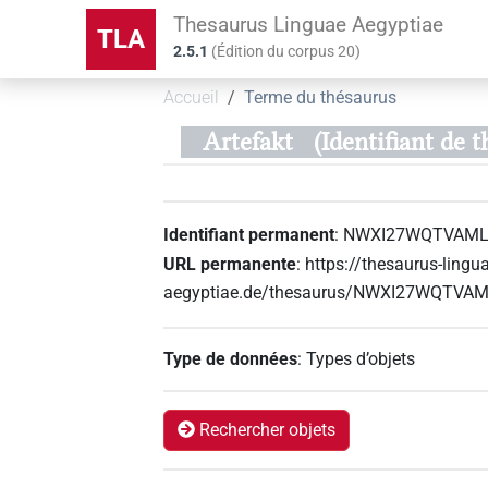
Thesaurus Linguae Aegyptiae
TLA
2.5.1
(
Édition du corpus
20
)
Accueil
Terme du thésaurus
Artefakt
(Identifiant 
Identifiant permanent
:
NWXI27WQTVAML
URL permanente
:
https://thesaurus-lingu
aegyptiae.de/thesaurus/NWXI27WQTV
Type de données
:
Types d’objets
Rechercher objets