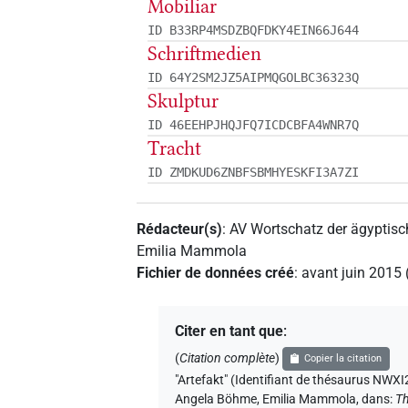
Mobiliar
ID B33RP4MSDZBQFDKY4EIN66J644
Schriftmedien
ID 64Y2SM2JZ5AIPMQGOLBC36323Q
Skulptur
ID 46EEHPJHQJFQ7ICDCBFA4WNR7Q
Tracht
ID ZMDKUD6ZNBFSBMHYESKFI3A7ZI
Rédacteur(s)
:
AV Wortschatz der ägyptis
Emilia Mammola
Fichier de données créé
:
avant juin 2015
Citer en tant que
:
(
Citation complète
)
Copier la citation
"Artefakt" (Identifiant de thésauru
Angela Böhme
,
Emilia Mammola
,
dans
:
Th