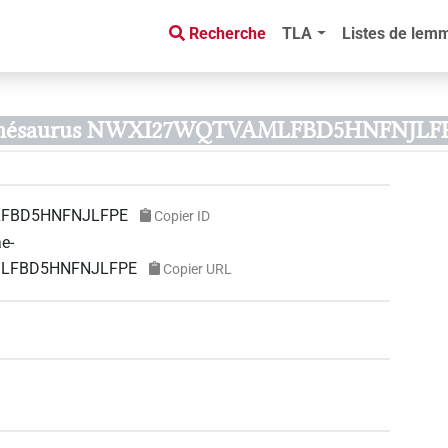
Recherche
TLA
Listes de lem
de thésaurus NWXI27WQTVAMLFBD5HNFNJLF
FBD5HNFNJLFPE
Copier ID
ae-
AMLFBD5HNFNJLFPE
Copier URL