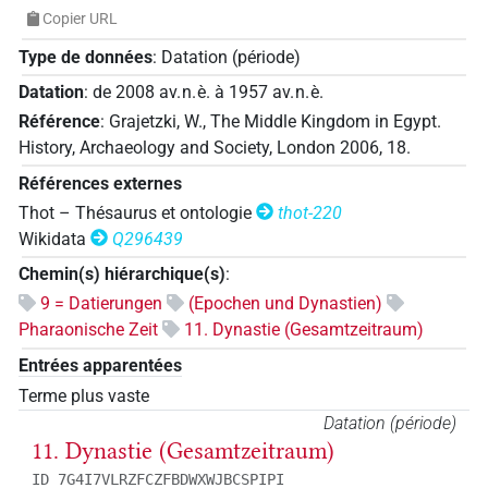
Copier URL
Type de données
:
Datation (période)
Datation
:
de
2008
av. n. è.
à
1957
av. n. è.
Référence
:
Grajetzki, W., The Middle Kingdom in Egypt.
History, Archaeology and Society, London 2006, 18.
Références externes
Thot – Thésaurus et ontologie
thot-220
Wikidata
Q296439
Chemin(s) hiérarchique(s)
:
9 = Datierungen
(Epochen und Dynastien)
Pharaonische Zeit
11. Dynastie (Gesamtzeitraum)
Entrées apparentées
Terme plus vaste
Datation (période)
11. Dynastie (Gesamtzeitraum)
ID 7G4I7VLRZFCZFBDWXWJBCSPIPI