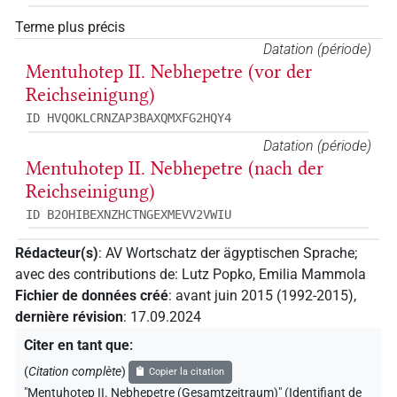
Terme plus précis
Datation (période)
Mentuhotep II. Nebhepetre (vor der
Reichseinigung)
ID HVQOKLCRNZAP3BAXQMXFG2HQY4
Datation (période)
Mentuhotep II. Nebhepetre (nach der
Reichseinigung)
ID B2OHIBEXNZHCTNGEXMEVV2VWIU
Rédacteur(s)
:
AV Wortschatz der ägyptischen Sprache
;
avec des contributions de
:
Lutz Popko
,
Emilia Mammola
Fichier de données créé
:
avant juin 2015 (1992-2015)
,
dernière révision
:
17.09.2024
Citer en tant que
:
(
Citation complète
)
Copier la citation
"Mentuhotep II. Nebhepetre (Gesamtzeitraum)" (Identifiant de