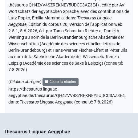
thésaurus QH4ZVV4SZREKNEY5UDCC3AZ3E4)
,
édité par AV
Wortschatz der ägyptischen Sprache
,
avec des contributions de
Lutz Popko
,
Emilia Mammola
,
dans
:
Thesaurus Linguae
Aegyptiae
,
Édition du corpus 20, Version de l’application web
2.5.1, 5.6.2026, éd. par Tonio Sebastian Richter et Daniel A.
Werning au nom de la Berlin-Brandenburgische Akademie der
Wissenschaften (Académie des sciences et belles-lettres de
Berlin-Brandebourg) et Hans-Werner Fischer-Elfert et Peter Dils
au nom de la Sächsische Akademie der Wissenschaften zu
Leipzig (Académie des sciences de Saxe à Leipzig) (consulté:
7.8.2026
)
(
Citation abrégée
)
Copier la citation
https://thesaurus-linguae-
aegyptiae.de/thesaurus/QH4ZVV4SZREKNEY5UDCC3AZ3E4,
dans
:
Thesaurus Linguae Aegyptiae
(
consulté
:
7.8.2026
)
Thesaurus Linguae Aegyptiae