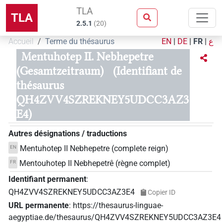
TLA
TLA
2.5.1
(
20
)
Accueil
Terme du thésaurus
EN
|
DE
|
FR
|
ع
Mentuhotep II. Nebhepetre
(Gesamtzeitraum)
(Identifiant de
thésaurus
QH4ZVV4SZREKNEY5UDCC3AZ3
E4)
Autres désignations / traductions
Mentuhotep II Nebhepetre (complete reign)
EN
Mentouhotep II Nebhepetrê (règne complet)
FR
Identifiant permanent
:
QH4ZVV4SZREKNEY5UDCC3AZ3E4
Copier ID
URL permanente
:
https://thesaurus-linguae-
aegyptiae.de/thesaurus/QH4ZVV4SZREKNEY5UDCC3AZ3E4