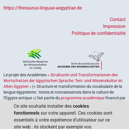
https://thesaurus-linguae-aegyptiae.de
Contact
Impression
Politique de confidentialité
Le projet des Académies
« Strukturen und Transformationen des
Wortschatzes der ägyptischen Sprache: Text- und Wissenskultur im
Alten Ägypten »
(« Structure et transformation du vocabulaire de la
langue égyptienne : textes et connaissances dans la culture de
l’Égypte antique ») fait partie du
programme académique
financé par
le gouvernement fédéral et les gouvernements des Länder de la
Ce site souhaite installer des
cookies
République fédérale d’Allemagne, dont le but est de préserver,
fonctionnels
sur votre appareil. Ces cookies sont
retrouver et explorer notre héritage culturel. Le programme est
essentiels à votre expérience d’utilisateur sur ce
coordonné par l’
Union des académies allemandes des sciences et
site web : ils stockent par exemple vos
des lettres
.