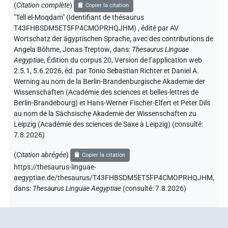
(
Citation complète
)
Copier la citation
"Tell el-Moqdam" (Identifiant de thésaurus
T43FHBSDM5ET5FP4CMOPRHQJHM)
,
édité par AV
Wortschatz der ägyptischen Sprache
,
avec des contributions de
Angela Böhme
,
Jonas Treptow
,
dans
:
Thesaurus Linguae
Aegyptiae
,
Édition du corpus 20, Version de l’application web
2.5.1, 5.6.2026, éd. par Tonio Sebastian Richter et Daniel A.
Werning au nom de la Berlin-Brandenburgische Akademie der
Wissenschaften (Académie des sciences et belles-lettres de
Berlin-Brandebourg) et Hans-Werner Fischer-Elfert et Peter Dils
au nom de la Sächsische Akademie der Wissenschaften zu
Leipzig (Académie des sciences de Saxe à Leipzig) (consulté:
7.8.2026
)
(
Citation abrégée
)
Copier la citation
https://thesaurus-linguae-
aegyptiae.de/thesaurus/T43FHBSDM5ET5FP4CMOPRHQJHM,
dans
:
Thesaurus Linguae Aegyptiae
(
consulté
:
7.8.2026
)