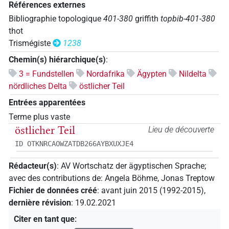
Références externes
Bibliographie topologique
401-380
griffith
topbib-401-380
thot
Trismégiste
1238
Chemin(s) hiérarchique(s)
:
3 = Fundstellen
Nordafrika
Ägypten
Nildelta
nördliches Delta
östlicher Teil
Entrées apparentées
Terme plus vaste
östlicher Teil
Lieu de découverte
ID OTKNRCAOWZATDB266AYBXUXJE4
Rédacteur(s)
:
AV Wortschatz der ägyptischen Sprache
;
avec des contributions de
:
Angela Böhme
,
Jonas Treptow
Fichier de données créé
:
avant juin 2015 (1992-2015)
,
dernière révision
:
19.02.2021
Citer en tant que
: