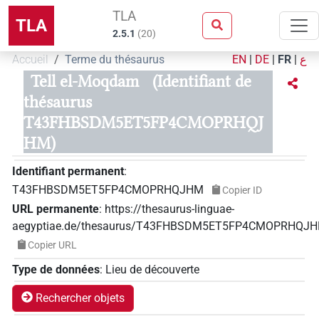
TLA
TLA
2.5.1
(
20
)
Accueil
Terme du thésaurus
EN
|
DE
|
FR
|
ع
Tell el-Moqdam
(Identifiant de
thésaurus
T43FHBSDM5ET5FP4CMOPRHQJ
HM)
Identifiant permanent
:
T43FHBSDM5ET5FP4CMOPRHQJHM
Copier ID
URL permanente
:
https://thesaurus-linguae-
aegyptiae.de/thesaurus/T43FHBSDM5ET5FP4CMOPRHQJ
Copier URL
Type de données
:
Lieu de découverte
Rechercher objets