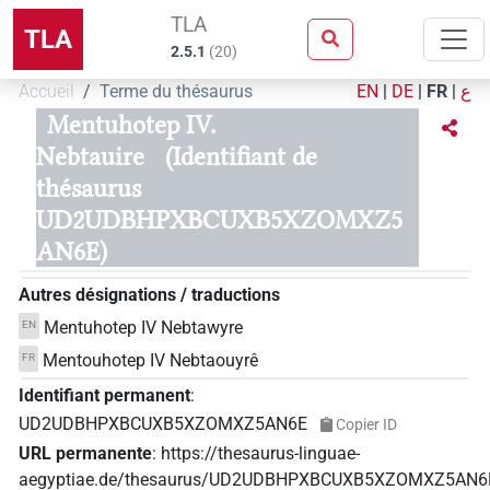
TLA
TLA
2.5.1
(
20
)
Accueil
Terme du thésaurus
EN
|
DE
|
FR
|
ع
Mentuhotep IV.
Nebtauire
(Identifiant de
thésaurus
UD2UDBHPXBCUXB5XZOMXZ5
AN6E)
Autres désignations / traductions
Mentuhotep IV Nebtawyre
EN
Mentouhotep IV Nebtaouyrê
FR
Identifiant permanent
:
UD2UDBHPXBCUXB5XZOMXZ5AN6E
Copier ID
URL permanente
:
https://thesaurus-linguae-
aegyptiae.de/thesaurus/UD2UDBHPXBCUXB5XZOMXZ5AN6