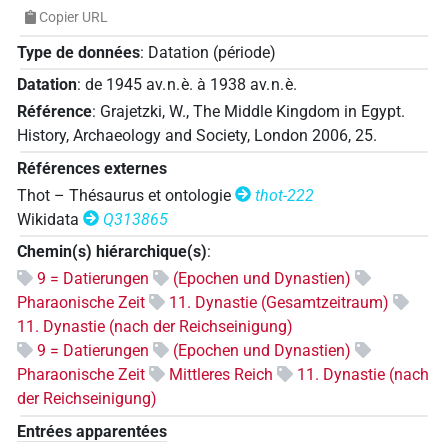
Copier URL
Type de données
:
Datation (période)
Datation
:
de
1945
av. n. è.
à
1938
av. n. è.
Référence
:
Grajetzki, W., The Middle Kingdom in Egypt.
History, Archaeology and Society, London 2006, 25.
Références externes
Thot – Thésaurus et ontologie
thot-222
Wikidata
Q313865
Chemin(s) hiérarchique(s)
:
9 = Datierungen
(Epochen und Dynastien)
Pharaonische Zeit
11. Dynastie (Gesamtzeitraum)
11. Dynastie (nach der Reichseinigung)
9 = Datierungen
(Epochen und Dynastien)
Pharaonische Zeit
Mittleres Reich
11. Dynastie (nach
der Reichseinigung)
Entrées apparentées