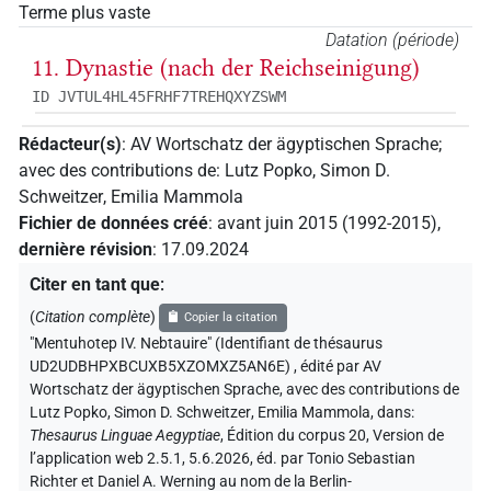
Terme plus vaste
Datation (période)
11. Dynastie (nach der Reichseinigung)
ID JVTUL4HL45FRHF7TREHQXYZSWM
Rédacteur(s)
:
AV Wortschatz der ägyptischen Sprache
;
avec des contributions de
:
Lutz Popko
,
Simon D.
Schweitzer
,
Emilia Mammola
Fichier de données créé
:
avant juin 2015 (1992-2015)
,
dernière révision
:
17.09.2024
Citer en tant que
:
(
Citation complète
)
Copier la citation
"Mentuhotep IV. Nebtauire" (Identifiant de thésaurus
UD2UDBHPXBCUXB5XZOMXZ5AN6E)
,
édité par AV
Wortschatz der ägyptischen Sprache
,
avec des contributions de
Lutz Popko
,
Simon D. Schweitzer
,
Emilia Mammola
,
dans
:
Thesaurus Linguae Aegyptiae
,
Édition du corpus 20, Version de
l’application web 2.5.1, 5.6.2026, éd. par Tonio Sebastian
Richter et Daniel A. Werning au nom de la Berlin-