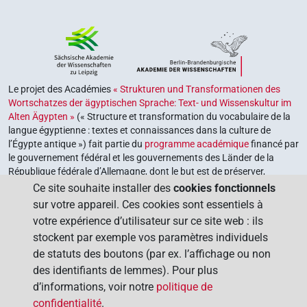
Le projet des Académies
« Strukturen und Transformationen des
Wortschatzes der ägyptischen Sprache: Text- und Wissenskultur im
Alten Ägypten »
(« Structure et transformation du vocabulaire de la
langue égyptienne : textes et connaissances dans la culture de
l’Égypte antique ») fait partie du
programme académique
financé par
le gouvernement fédéral et les gouvernements des Länder de la
République fédérale d’Allemagne, dont le but est de préserver,
retrouver et explorer notre héritage culturel. Le programme est
Ce site souhaite installer des
cookies fonctionnels
coordonné par l’
Union des académies allemandes des sciences et
sur votre appareil. Ces cookies sont essentiels à
des lettres
.
votre expérience d’utilisateur sur ce site web : ils
stockent par exemple vos paramètres individuels
de statuts des boutons (par ex. l’affichage ou non
des identifiants de lemmes). Pour plus
d’informations, voir notre
politique de
confidentialité
.