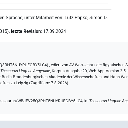
hen Sprache
;
unter Mitarbeit von
:
Lutz Popko
,
Simon D.
2015)
,
letzte Revision
:
17.09.2024
EV25Q3RHT5NUYRUEGBY5LC4)
,
ediert von AV Wortschatz der ägyptischen 
:
Thesaurus Linguae Aegyptiae
,
Korpus-Ausgabe 20, Web-App-Version 2.5.1,
er Berlin-Brandenburgischen Akademie der Wissenschaften und Hans-Werner
ften zu Leipzig (Zugriff am:
7.8.2026
)
.de/thesaurus/WBJEV25Q3RHT5NUYRUEGBY5LC4,
in
:
Thesaurus Linguae Aeg