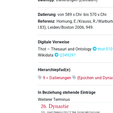
Datierung
:
von
589
v.Chr.
bis
570
v.Chr.
Referenz
:
Hornung, E./Krauss, R./Warburt
I.83), Leiden/Boston 2006, 949.
Digitale Verweise
Thot – Thesauri and Ontology
thot-510
Wikidata
Q349291
Hierarchiepfad(e)
:
9 = Datierungen
(Epochen und Dynas
In Beziehung stehende Einträge
Weiterer Terminus
26. Dynastie
ID QHQZNMAUZFCTZMLD5BGMDIKS6M