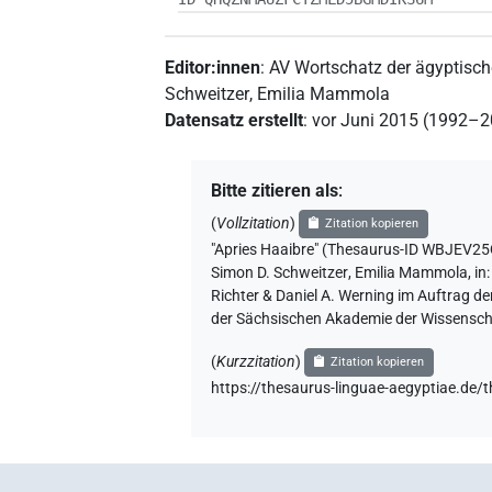
Editor:innen
:
AV Wortschatz der ägyptisc
Schweitzer
,
Emilia Mammola
Datensatz erstellt
:
vor Juni 2015 (1992–
Bitte zitieren als
:
(
Vollzitation
)
Zitation kopieren
"Apries Haaibre" (Thesaurus-ID WBJ
Simon D. Schweitzer
,
Emilia Mammola
,
in
Richter & Daniel A. Werning im Auftrag d
der Sächsischen Akademie der Wissenscha
(
Kurzzitation
)
Zitation kopieren
https://thesaurus-linguae-aegyptiae