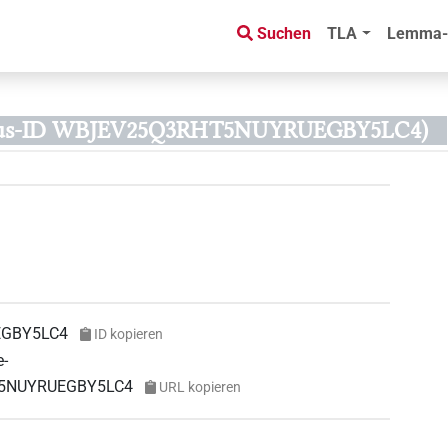
Suchen
TLA
Lemma-
rus-ID WBJEV25Q3RHT5NUYRUEGBY5LC4)
GBY5LC4
ID kopieren
e-
HT5NUYRUEGBY5LC4
URL kopieren