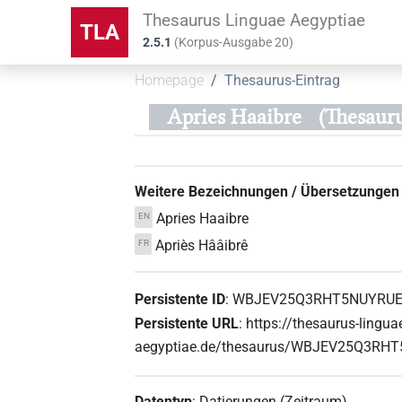
Thesaurus Linguae Aegyptiae
TLA
2.5.1
(
Korpus-Ausgabe
20
)
Homepage
Thesaurus-Eintrag
Apries Haaibre
(Thesau
Weitere Bezeichnungen / Übersetzungen
Apries Haaibre
EN
Apriès Hââibrê
FR
Persistente ID
:
WBJEV25Q3RHT5NUYRUE
Persistente URL
:
https://thesaurus-lingua
aegyptiae.de/thesaurus/WBJEV25Q3R
Datentyp
:
Datierungen (Zeitraum)