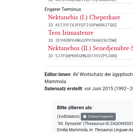
Engerer Terminus
Nektanebis (I.) Cheperkare
ID AS735FI63FEQTISOFW6R6ITQQI
Teos Irimaatenre
ID 2EYHVBPX4NGUZPVTRAKO36TDWE
Nektanebos (II.) Senedjemibre-
ID 5J7P2WPKN5GMNJD735VZP5JARQ
Editor:innen
:
AV Wortschatz der ägyptisc
Mammola
Datensatz erstellt
:
vor Juni 2015 (1992–
Bitte zitieren als
:
(
Vollzitation
)
Zitation kopieren
"30. Dynastie" (Thesaurus-ID ZAQON
Emilia Mammola
,
in
:
Thesaurus Linguae Ae