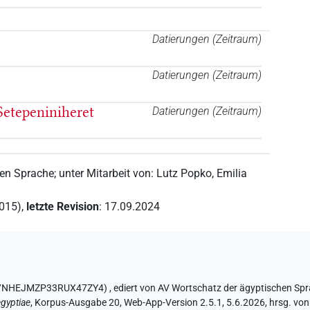
Datierungen (Zeitraum)
Datierungen (Zeitraum)
Setepeniniheret
Datierungen (Zeitraum)
hen Sprache
;
unter Mitarbeit von
:
Lutz Popko
,
Emilia
2015)
,
letzte Revision
:
17.09.2024
3S37NHEJMZP33RUX47ZY4)
,
ediert von AV Wortschatz der ägyptischen Sp
gyptiae
,
Korpus-Ausgabe 20, Web-App-Version 2.5.1, 5.6.2026, hrsg. von 