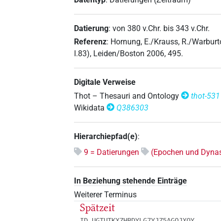
Datierung
:
von
380
v.Chr.
bis
343
v.Chr.
Referenz
:
Hornung, E./Krauss, R./Warburt
I.83), Leiden/Boston 2006, 495.
Digitale Verweise
Thot – Thesauri and Ontology
thot-531
Wikidata
Q386303
Hierarchiepfad(e)
:
9 = Datierungen
(Epochen und Dynas
In Beziehung stehende Einträge
Weiterer Terminus
Spätzeit
ID UGTUTKXZHBDYLG7YJZ5AGOJXQY