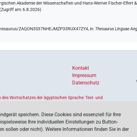
rgischen Akademie der Wissenschaften und Hans-Werner Fischer-Elfert & 
(Zugriff am:
6.8.2026
)
.de/thesaurus/ZAQON3S37NHEJMZP33RUX47ZY4,
in
:
Thesaurus Linguae Aeg
Kontakt
Impressum
Datenschutz
 des Wortschatzes der ägyptischen Sprache: Text- und
Ländern geförderten
Akademienprogramms
, das der Erhaltung,
s dient. Koordiniert wird das Programm von der
Union der
ndgerät speichern. Diese Cookies sind essenziell für Ihre
spielsweise Ihre individuellen Einstellungen zu Button-
ollen oder nicht). Weitere Informationen finden Sie in der