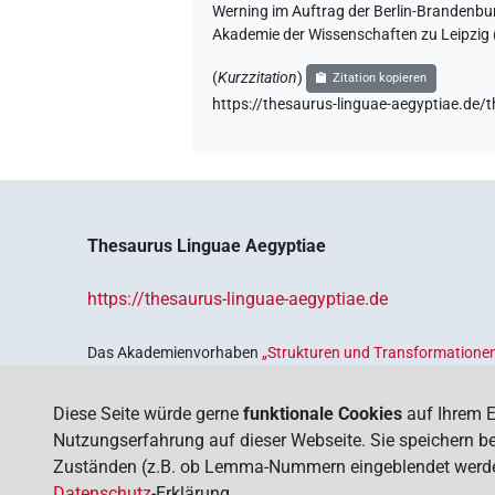
Werning im Auftrag der Berlin-Brandenbu
Akademie der Wissenschaften zu Leipzig 
(
Kurzzitation
)
Zitation kopieren
https://thesaurus-linguae-aegyptiae
Thesaurus Linguae Aegyptiae
https://thesaurus-linguae-aegyptiae.de
Das Akademienvorhaben
„Strukturen und Transformationen
Wissenskultur im Alten Ägypten‟
ist Teil des von Bund und 
Sicherung und Vergegenwärtigung unseres kulturellen Erbe
Diese Seite würde gerne
funktionale Cookies
auf Ihrem E
Deutschen Akademien der Wissenschaften
.
Nutzungserfahrung auf dieser Webseite. Sie speichern bei
Zuständen (z.B. ob Lemma-Nummern eingeblendet werden s
Datenschutz
-Erklärung.