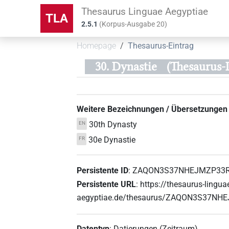
Thesaurus Linguae Aegyptiae
TLA
2.5.1
(
Korpus-Ausgabe
20
)
Homepage
Thesaurus-Eintrag
30. Dynastie
(Thesauru
Weitere Bezeichnungen / Übersetzungen
30th Dynasty
EN
30e Dynastie
FR
Persistente ID
:
ZAQON3S37NHEJMZP33
Persistente URL
:
https://thesaurus-lingua
aegyptiae.de/thesaurus/ZAQON3S37N
Datentyp
:
Datierungen (Zeitraum)