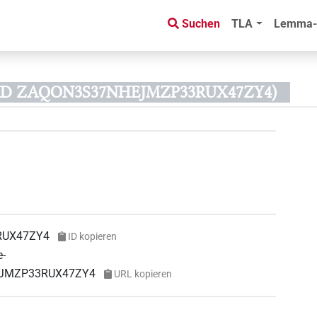
Suchen
TLA
Lemma-
s-ID ZAQON3S37NHEJMZP33RUX47ZY4)
RUX47ZY4
ID kopieren
e-
HEJMZP33RUX47ZY4
URL kopieren