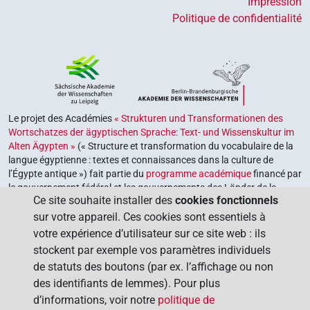
Impression
Politique de confidentialité
Le projet des Académies
« Strukturen und Transformationen des
Wortschatzes der ägyptischen Sprache: Text- und Wissenskultur im
Alten Ägypten »
(« Structure et transformation du vocabulaire de la
langue égyptienne : textes et connaissances dans la culture de
l’Égypte antique ») fait partie du
programme académique
financé par
le gouvernement fédéral et les gouvernements des Länder de la
Ce site souhaite installer des
cookies fonctionnels
République fédérale d’Allemagne, dont le but est de préserver,
retrouver et explorer notre héritage culturel. Le programme est
sur votre appareil. Ces cookies sont essentiels à
coordonné par l’
Union des académies allemandes des sciences et
votre expérience d’utilisateur sur ce site web : ils
des lettres
.
stockent par exemple vos paramètres individuels
de statuts des boutons (par ex. l’affichage ou non
des identifiants de lemmes). Pour plus
d’informations, voir notre
politique de