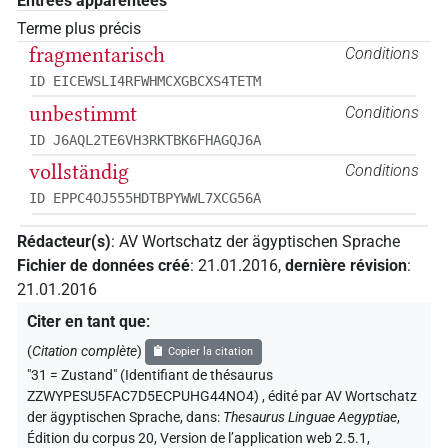
Entrées apparentées
Terme plus précis
fragmentarisch
Conditions
ID EICEWSLI4RFWHMCXGBCXS4TETM
unbestimmt
Conditions
ID J6AQL2TE6VH3RKTBK6FHAGQJ6A
vollständig
Conditions
ID EPPC4OJ555HDTBPYWWL7XCG56A
Rédacteur(s)
:
AV Wortschatz der ägyptischen Sprache
Fichier de données créé
:
21.01.2016
,
dernière révision
:
21.01.2016
Citer en tant que
:
(
Citation complète
)
Copier la citation
"31 = Zustand" (Identifiant de thésaurus
ZZWYPESU5FAC7D5ECPUHG44NO4)
,
édité par AV Wortschatz
der ägyptischen Sprache
,
dans
:
Thesaurus Linguae Aegyptiae
,
Édition du corpus 20, Version de l’application web 2.5.1,