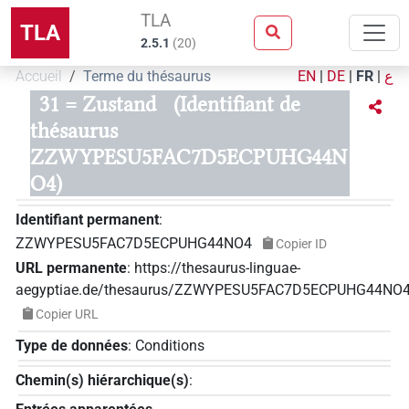
TLA
TLA
2.5.1
(
20
)
Accueil
Terme du thésaurus
EN
|
DE
|
FR
|
ع
31 = Zustand
(Identifiant de
thésaurus
ZZWYPESU5FAC7D5ECPUHG44N
O4)
Identifiant permanent
:
ZZWYPESU5FAC7D5ECPUHG44NO4
Copier ID
URL permanente
:
https://thesaurus-linguae-
aegyptiae.de/thesaurus/ZZWYPESU5FAC7D5ECPUHG44NO
Copier URL
Type de données
:
Conditions
Chemin(s) hiérarchique(s)
: