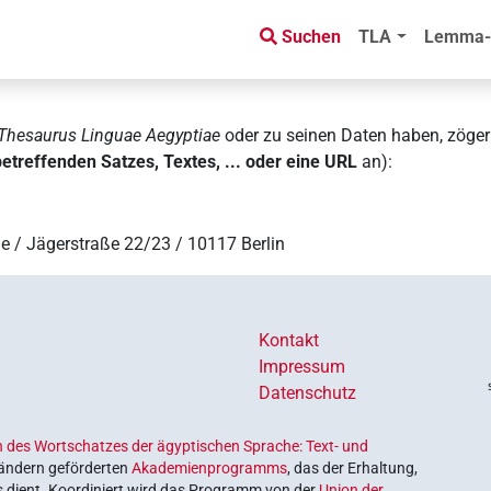
Suchen
TLA
Lemma-
Thesaurus Linguae Aegyptiae
oder zu seinen Daten haben, zögern 
treffenden Satzes, Textes, ... oder eine URL
an):
e / Jägerstraße 22/23 / 10117 Berlin
Kontakt
Impressum
Datenschutz
 des Wortschatzes der ägyptischen Sprache: Text- und
Ländern geförderten
Akademienprogramms
, das der Erhaltung,
s dient. Koordiniert wird das Programm von der
Union der