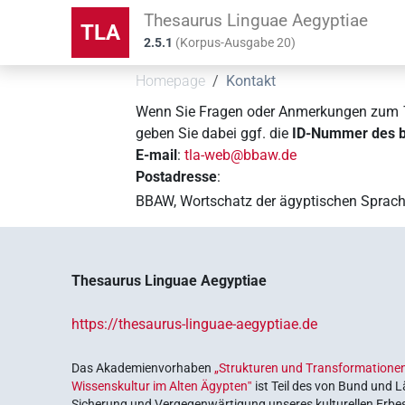
Thesaurus Linguae Aegyptiae
TLA
2.5.1
(
Korpus-Ausgabe
20
)
Homepage
Kontakt
Wenn Sie Fragen oder Anmerkungen zum
geben Sie dabei ggf. die
ID-Nummer des be
E-mail
:
tla-web@bbaw.de
Postadresse
:
BBAW, Wortschatz der ägyptischen Sprach
Thesaurus Linguae Aegyptiae
https://thesaurus-linguae-aegyptiae.de
Das Akademienvorhaben
„Strukturen und Transformationen
Wissenskultur im Alten Ägypten‟
ist Teil des von Bund und 
Sicherung und Vergegenwärtigung unseres kulturellen Erbe