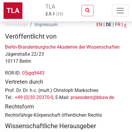
TLA
TLA
2.5.1
(
20
)
Homepage
Impressum
EN
|
DE
|
FR
|
ع
Veröffentlicht von
Berlin-Brandenburgische Akademie der Wissenschaften
Jägerstraße 22/23
10117 Berlin
ROR-ID:
05jgq9443
Vertreten durch
Prof. Dr. Dr. h.c. (mult.) Christoph Markschies
Tel.:
+49 (0)30 20370-0
, E-Mail:
praesident@bbaw.de
Rechtsform
Rechtsfähige Körperschaft öffentlichen Rechts
Wissenschaftliche Herausgeber