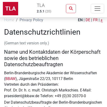
TLA
TLA
2.5.1
(
20
)
Home
Privacy Policy
EN
|
DE
|
FR
|
ع
Datenschutzrichtlinien
(German text version only.)
Name und Kontaktdaten der Körperschaft
sowie des betrieblichen
Datenschutzbeauftragten
Berlin-Brandenburgische Akademie der Wissenschaften
(
BBAW
), Jägerstraße 22/23, 10117 Berlin
Vertreten durch den Präsidenten:
Prof. Dr. Dr. h. c. mult. Christoph Markschies. E-Mail:
praesident@bbaw.de Telefon: +49 (0)30 20370-0
Der Datenschutzbeauftragte der Berlin-Brandenburgischen