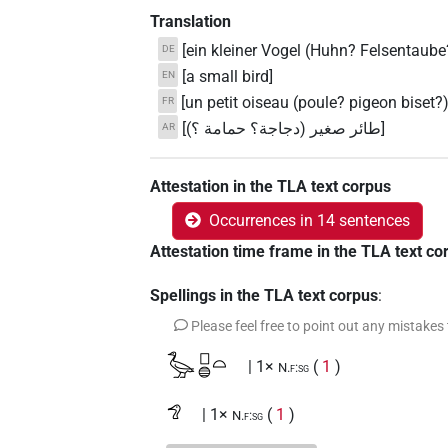
Translation
[ein kleiner Vogel (Huhn? Felsentaube
DE
[a small bird]
EN
[un petit oiseau (poule? pigeon biset?)
FR
[طائر صغير (دجاجة؟ حمامة ؟)]
AR
Attestation in the TLA text corpus
Occurrences in 14 sentences
Attestation time frame in the TLA text co
Spellings in the TLA text corpus
:
Please feel free to point out any mistakes
𓅭𓊪𓐍𓏏
| 1×
(
1
)
N.f:sg
𓅿
| 1×
(
1
)
N.f:sg