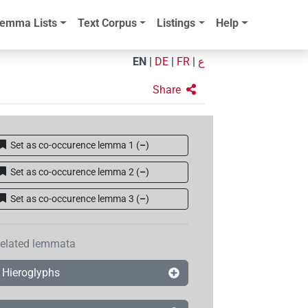
emma Lists
Text Corpus
Listings
Help
EN
|
DE
|
FR
|
ع
Share
Set as co-occurence lemma 1
(
–
)
Set as co-occurence lemma 2
(
–
)
Set as co-occurence lemma 3
(
–
)
elated lemmata
Hieroglyphs