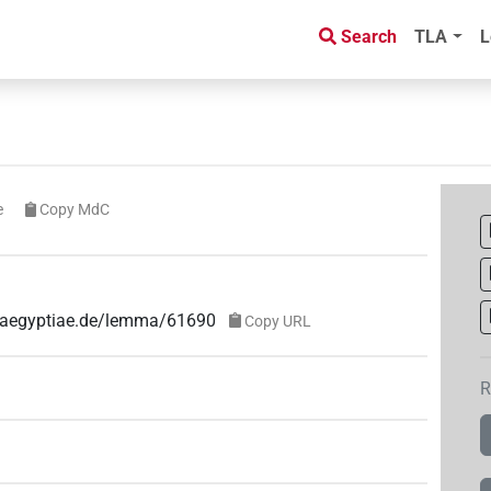
Search
TLA
L
e
Copy MdC
e-aegyptiae.de/lemma/61690
Copy URL
R