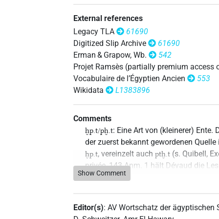
External references
Legacy TLA
61690
Digitized Slip Archive
61690
Erman & Grapow, Wb.
542
Projet Ramsès (partially premium access 
Vocabulaire de l’Égyptien Ancien
553
Wikidata
L1383896
Comments
: Eine Art von (kleinerer) Ent
ḫp.t/pḫ.t
der zuerst bekannt gewordenen Quelle
, vereinzelt auch
(s. Quibell, E
ḫp.t
ptḫ.t
privée, 143 Anm. 1 hält Dévaud die L
Show Comment
Ägyptisches Wörterbuch II/1, 957 {1151
"*Flug" auf (* = unsicher), mit als Quell
Champollion, Dictionnaire, 356 kannte
Editor(s)
:
AV Wortschatz der ägyptischen
Abbildung des
-Vogels in der Mast
ḫp.t