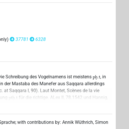
only)
37781
6328
e. Die Schreibung des Vogelnamens ist meistens
, in
pḫ.t
 in der Mastaba des Manefer aus Saqqara allerdings
xc. at Saqqara I, 90). Laut Montet, Scènes de la vie
esung
für die richtige. ALex II, 78.1542 und Hannig,
ptḫ.t
7} listen
als separates Lemma mit der Bedeutung
ptḫ.t
e CT V, 26c (
: "*Flug der Vögel"). Schon
ptḫ.t n.t ꜣpdw
 den Vogelnamen: "nom d'oiseau". Seine Quelle war eine
 Sprache
;
with contributions by
:
Annik Wüthrich
,
Simon
aba des
in Saqqara (PM III²/2, 575-577, heute in
Mꜣ-nfr