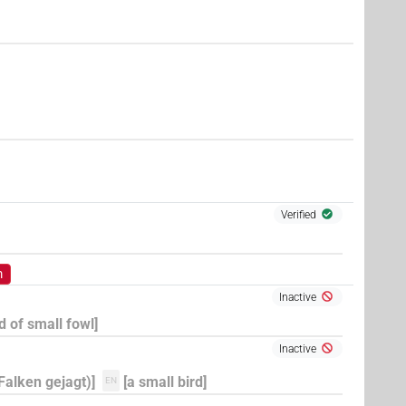
Verified
m
Inactive
d of small fowl]
Inactive
Falken gejagt)]
[a small bird]
EN