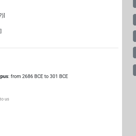
?)]
]
rpus
:
from
2686
BCE
to
301
BCE
 to us