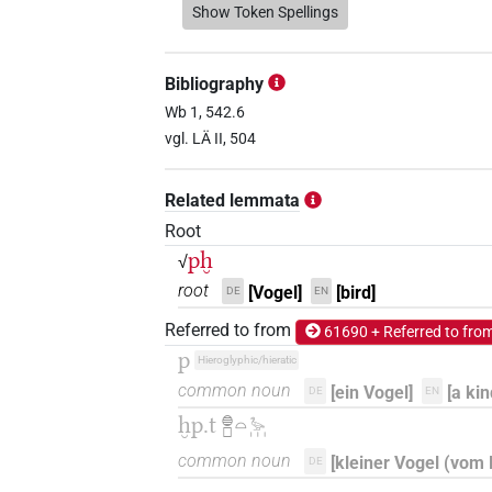
𓆼𓄿𓃀𓏲𓅬
Show Token Spellings
| 1×
(
1
)
N.f:pl
𓊪
| 1×
(
1
)
N.f:sg
Bibliography
𓊪𓐍𓅬
Wb 1, 542.6
| 1×
(
1
)
N.f:sg
vgl. LÄ II, 504
𓊪𓐍𓏏
| 2×
(
1
,
2
)
N.f:sg
Related lemmata
𓊪𓐍𓏏𓆱𓏥
| 1×
(
1
)
N.f:sg
Root
pḫ
√
root
[Vogel]
[bird]
DE
EN
Referred to from
61690 + Referred to fro
p
Hieroglyphic/hieratic
common noun
[ein Vogel]
[a kin
DE
EN
ḫp.t
𓐍𓊪𓏏𓅬𓏥
common noun
[kleiner Vogel (vom 
DE