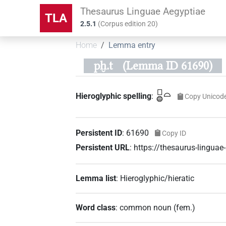
Thesaurus Linguae Aegyptiae
TLA
2.5.1
(
Corpus edition
20
)
Home
Lemma entry
pḫ.t
(Lemma ID 61690)
𓊪𓐍𓏏
Hieroglyphic spelling
:
Copy Unicod
Persistent ID
:
61690
Copy ID
Persistent URL
:
https://thesaurus-lingua
Lemma list
:
Hieroglyphic/hieratic
Word class
:
common noun
(
fem.
)