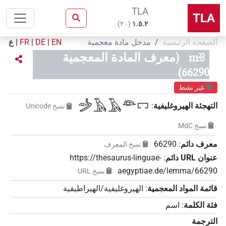
TLA
TLA
)
٢٠
(
۱.٥.٢
الصفحة الرئيسية
مدخل مادة معجمية
EN
|
DE
|
FR
|
ع
mꜣꜣ
(معرف المادة المعجمية
66290)
غير نشط
𓌳𓁹𓄿𓄿𓁻𓉐
التهجئة الهيروغليفية
:
نسخ‏ ‏Unicode
نسخ‏ ‏MdC
معرف دائم
:
66290
نسخ المعرف
عنوان‏ ‏URL‏ دائم
:
https://thesaurus-linguae-
aegyptiae.de/lemma/66290
نسخ‏ ‏URL
قائمة المواد المعجمية
:
الهيروغليفية/الهيراطيقية
فئة الكلمة
:
اسم
الترجمة