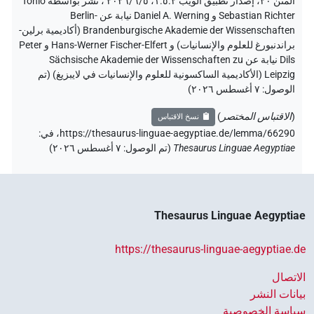
المتن ٢٠، إصدار تطبيق الويب ۱.٥.٢، ٢٠٢٦/٦/٥ ، نُشر بواسطة Tonio
Sebastian Richter و Daniel A. Werning نيابة عن Berlin-
Brandenburgische Akademie der Wissenschaften (أكاديمية برلين-
براندنبورغ للعلوم والإنسانيات) و Hans-Werner Fischer-Elfert و Peter
Dils نيابة عن Sächsische Akademie der Wissenschaften zu
Leipzig (الأكاديمية الساكسونية للعلوم والإنسانيات في لايبزيغ) (تم
الوصول:
٧ أغسطس ٢٠٢٦
)
(
الاقتباس المختصر
)
نسخ الاقتباس
https://thesaurus-linguae-aegyptiae.de/lemma/66290،
في
:
Thesaurus Linguae Aegyptiae
(
تم الوصول
:
٧ أغسطس ٢٠٢٦
)
Thesaurus Linguae Aegyptiae
https://thesaurus-linguae-aegyptiae.de
الاتصال
بيانات النشر
سياسة الخصوصية