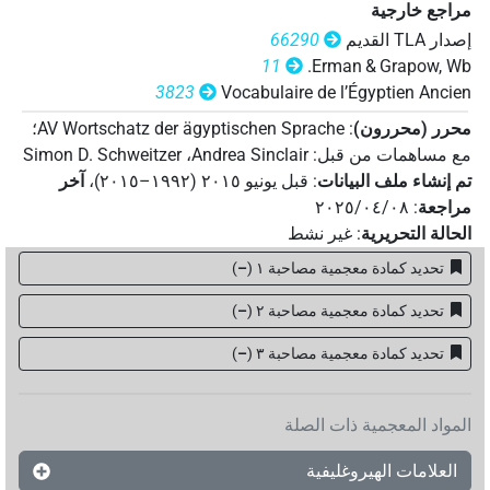
مراجع خارجية
إصدار‏ ‏TLA‏ القديم
66290
11
Erman & Grapow, Wb.
3823
Vocabulaire de l’Égyptien Ancien
محرر (محررون)
:
AV Wortschatz der ägyptischen Sprache
؛
مع مساهمات من قبل
:
Andrea Sinclair
،
Simon D. Schweitzer
تم إنشاء ملف البيانات
:
قبل يونيو ۲۰۱٥ (۱۹۹۲–۲۰۱٥)
،
آخر
مراجعة
:
٢٠٢٥/٠٤/٠٨
الحالة التحريرية
:
غير نشط
تحديد كمادة معجمية مصاحبة ١
(
–
)
تحديد كمادة معجمية مصاحبة ٢
(
–
)
تحديد كمادة معجمية مصاحبة ۳
(
–
)
المواد المعجمية ذات الصلة
العلامات الهيروغليفية