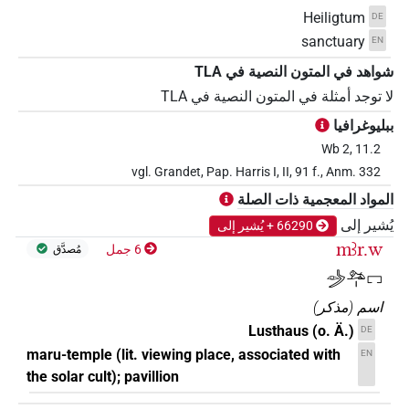
Heiligtum
DE
sanctuary
EN
شواهد في المتون النصية في ‏TLA
لا توجد أمثلة في المتون النصية في ‏TLA
ببليوغرافيا
Wb 2, 11.2
vgl. Grandet, Pap. Harris I, II, 91 f., Anm. 332
المواد المعجمية ذات الصلة
يُشير إلى
66290 + يُشير إلى
mꜣr.w
6 جمل
مُصدَّق
𓌳𓁹𓃭𓏤𓉐
اسم
(
مذكر
)
Lusthaus (o. Ä.)
DE
maru-temple (lit. viewing place, associated with
EN
the solar cult); pavillion