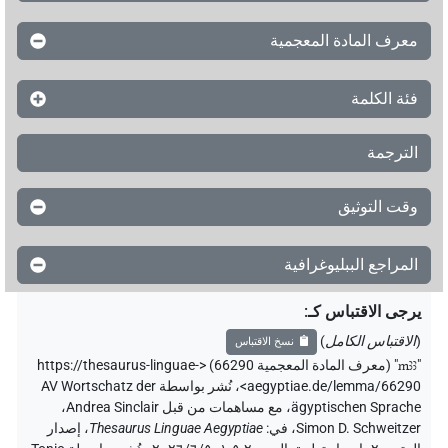
معرف المادة المعجمية
فئة الكلمة
الترجمة
وقت التوثيق
المراجع الببليوغرافية
يرجى الاقتباس كـ
:
(
الاقتباس الكامل
)
نسخ الاقتباس
"
mꜣꜣ
"
(معرف المادة المعجمية 66290) <https://thesaurus-linguae-
aegyptiae.de/lemma/66290>
،
نُشر بواسطة AV Wortschatz der
ägyptischen Sprache
،
مع مساهمات من قبل
Andrea Sinclair
،
Simon D. Schweitzer
،
في
:
Thesaurus Linguae Aegyptiae
،
إصدار