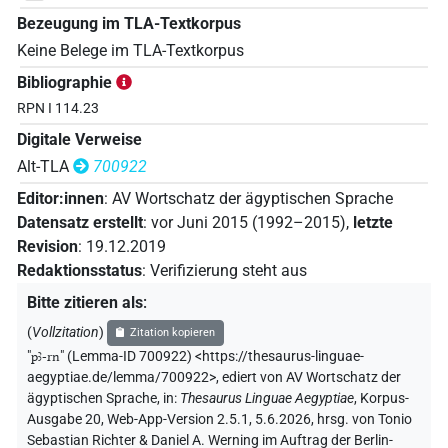
Bezeugung im TLA-Textkorpus
Keine Belege im TLA-Textkorpus
Bibliographie
RPN I 114.23
Digitale Verweise
Alt-TLA
700922
Editor:innen
:
AV Wortschatz der ägyptischen Sprache
Datensatz erstellt
:
vor Juni 2015 (1992–2015)
,
letzte
Revision
:
19.12.2019
Redaktionsstatus
:
Verifizierung steht aus
Bitte zitieren als
:
(
Vollzitation
)
Zitation kopieren
"
pꜣ-rn
"
(Lemma-ID 700922) <https://thesaurus-linguae-
aegyptiae.de/lemma/700922>
,
ediert von AV Wortschatz der
ägyptischen Sprache
,
in
:
Thesaurus Linguae Aegyptiae
,
Korpus-
Ausgabe 20, Web-App-Version 2.5.1, 5.6.2026, hrsg. von Tonio
Sebastian Richter & Daniel A. Werning im Auftrag der Berlin-