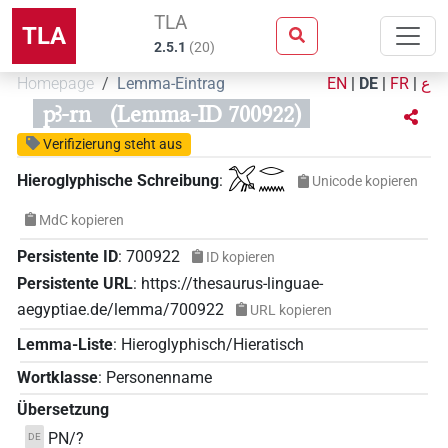
TLA
TLA
2.5.1
(
20
)
Homepage
Lemma-Eintrag
EN
|
DE
|
FR
|
ع
pꜣ-rn
(Lemma-ID 700922)
Verifizierung steht aus
𓅮𓂋𓈖
Hieroglyphische Schreibung
:
Unicode kopieren
MdC kopieren
Persistente ID
:
700922
ID kopieren
Persistente URL
:
https://thesaurus-linguae-
aegyptiae.de/lemma/700922
URL kopieren
Lemma-Liste
:
Hieroglyphisch/Hieratisch
Wortklasse
:
Personenname
Übersetzung
PN/?
DE