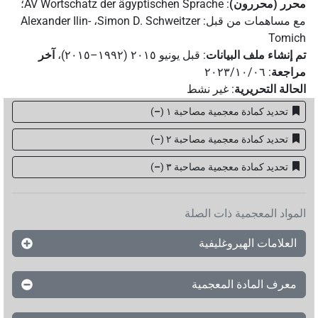
محرر (محررون)
:
AV Wortschatz der ägyptischen Sprache
؛
مع مساهمات من قبل
:
Simon D. Schweitzer
،
Alexander Ilin-
Tomich
تم إنشاء ملف البيانات
:
قبل يونيو ۲۰۱٥ (۱۹۹۲–۲۰۱٥)
،
آخر
مراجعة
:
٢٠٢٣/١٠/٠٦
الحالة التحريرية
:
غير نشط
تحديد كمادة معجمية مصاحبة ١
(
–
)
تحديد كمادة معجمية مصاحبة ٢
(
–
)
تحديد كمادة معجمية مصاحبة ۳
(
–
)
المواد المعجمية ذات الصلة
العلامات الهيروغليفية
معرف المادة المعجمية