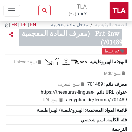
TLA
TLA
)
٢٠
(
۱.٥.٢
الصفحة الرئيسية
مدخل مادة معجمية
EN
|
DE
|
FR
|
ع
Pr.t-šnw
(معرف المادة المعجمية
701489)
غير نشط
𓍁𓏏𓏥𓍲𓈖𓁸𓈓
التهجئة الهيروغليفية
:
نسخ‏ ‏Unicode
نسخ‏ ‏MdC
معرف دائم
:
701489
نسخ المعرف
عنوان‏ ‏URL‏ دائم
:
https://thesaurus-linguae-
aegyptiae.de/lemma/701489
نسخ‏ ‏URL
قائمة المواد المعجمية
:
الهيروغليفية/الهيراطيقية
فئة الكلمة
:
اسم شخصي
الترجمة