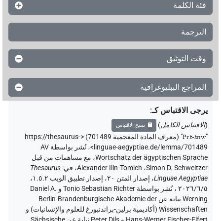
فئة الكلمة
الترجمة
وقت التوثيق
المراجع الببليوغرافية
يرجى الاقتباس كـ
:
(
الاقتباس الكامل
)
نسخ الاقتباس
"
Pr.t-šnw
"
(معرف المادة المعجمية 701489) <https://thesaurus-
linguae-aegyptiae.de/lemma/701489>
،
نُشر بواسطة AV
Wortschatz der ägyptischen Sprache
،
مع مساهمات من قبل
Simon D. Schweitzer
،
Alexander Ilin-Tomich
،
في
:
Thesaurus
Linguae Aegyptiae
،
إصدار المتن ٢٠، إصدار تطبيق الويب ۱.٥.٢،
٢٠٢٦/٦/٥ ، نُشر بواسطة Tonio Sebastian Richter و Daniel A.
Werning نيابة عن Berlin-Brandenburgische Akademie der
Wissenschaften (أكاديمية برلين-براندنبورغ للعلوم والإنسانيات) و
Hans-Werner Fischer-Elfert و Peter Dils نيابة عن Sächsische