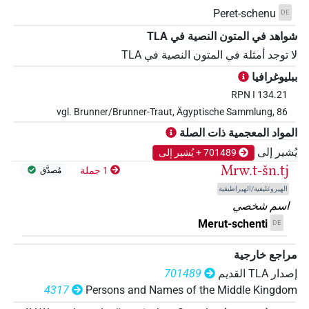
Peret-schenu
DE
شواهد في المتون النصية في ‏TLA
لا توجد أمثلة في المتون النصية في ‏TLA
ببليوغرافيا
RPN I 134.21
vgl. Brunner/Brunner-Traut, Ägyptische Sammlung, 86
المواد المعجمية ذات الصلة
يُشير إلى
701489 + يُشير إلى
Mrw.t-šn.tj
1 جملة
مُصدَّق
الهيروغليفية/الهيراطيقية
اسم شخصي
Merut-schenti
DE
مراجع خارجية
إصدار‏ ‏TLA‏ القديم
701489
4317
Persons and Names of the Middle Kingdom