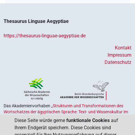
Thesaurus Linguae Aegyptiae
https://thesaurus-linguae-aegyptiae.de
Kontakt
Impressum
Datenschutz
Das Akademienvorhaben
„Strukturen und Transformationen des
Wortschatzes der ägyptischen Sprache: Text- und Wissenskultur im
Alten Ägypten‟
ist Teil des von Bund und Ländern geförderten
Diese Seite würde gerne
funktionale Cookies
auf
Akademienprogramms
, das der Erhaltung, Sicherung und
Ihrem Endgerät speichern. Diese Cookies sind
Vergegenwärtigung unseres kulturellen Erbes dient. Koordiniert wird
essenziell für Ihre Nutzungserfahrung auf dieser