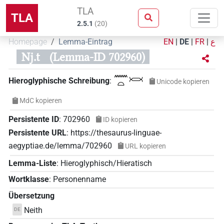
TLA
TLA
2.5.1
(
20
)
Homepage
Lemma-Eintrag
EN
|
DE
|
FR
|
ع
Nj.t
(Lemma-ID 702960)
𓈖𓏏𓋋
Hieroglyphische Schreibung
:
Unicode kopieren
MdC kopieren
Persistente ID
:
702960
ID kopieren
Persistente URL
:
https://thesaurus-linguae-
aegyptiae.de/lemma/702960
URL kopieren
Lemma-Liste
:
Hieroglyphisch/Hieratisch
Wortklasse
:
Personenname
Übersetzung
Neith
DE