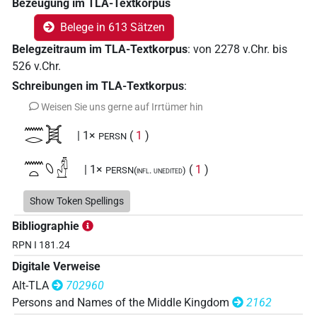
Bezeugung im TLA-Textkorpus
Belege in 613 Sätzen
Belegzeitraum im TLA-Textkorpus
:
von
2278
v.Chr.
bis
526
v.Chr.
Schreibungen im TLA-Textkorpus
:
Weisen Sie uns gerne auf Irrtümer hin
𓈖𓂋𓋌
| 1×
(
1
)
PERSN
𓈖𓏏𓆇𓛖
| 1×
(
1
)
PERSN(infl. unedited)
𓈖𓏏𓋌
Show Token Spellings
| 570×
(z.B.
1
,
2
,
3
,
4
,
5
,
6
,
7
,
8
,
9
,
10
,
11
PERSN
Bibliographie
)
RPN I 181.24
𓈖𓐍𓋌
| 1×
(
1
)
PERSN
Digitale Verweise
Alt-TLA
702960
Persons and Names of the Middle Kingdom
2162
[]𓋌
| 7×
(
1
,
2
,
3
,
4
,
5
,
6
,
7
)
| 1×
(
1
)
PERSN
PERSN