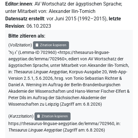
Editor:innen
:
AV Wortschatz der ägyptischen Sprache
;
[]𓏏𓋌
unter Mitarbeit von
:
Alexander Ilin-Tomich
| 2×
(
1
,
2
)
PERSN
Datensatz erstellt
:
vor Juni 2015 (1992–2015)
,
letzte
𓈖[]
Revision
:
06.10.2023
| 4×
(
1
,
2
,
3
,
4
)
PERSN
Bitte zitieren als
:
𓈖[]𓋌
| 4×
(
1
,
2
,
3
,
4
)
PERSN
(
Vollzitation
)
Zitation kopieren
"
Nj.t
"
(Lemma-ID 702960) <https://thesaurus-linguae-
𓈖𓏏[]
| 3×
(
1
,
2
,
3
)
PERSN
aegyptiae.de/lemma/702960>
,
ediert von AV Wortschatz der
ägyptischen Sprache
,
unter Mitarbeit von
Alexander Ilin-Tomich
,
𓈖𓏏𓋌
| 2×
(
1
,
2
)
in
:
Thesaurus Linguae Aegyptiae
,
Korpus-Ausgabe 20, Web-App-
PERSN
Version 2.5.1, 5.6.2026, hrsg. von Tonio Sebastian Richter &
Daniel A. Werning im Auftrag der Berlin-Brandenburgischen
Akademie der Wissenschaften und Hans-Werner Fischer-Elfert &
Peter Dils im Auftrag der Sächsischen Akademie der
Wissenschaften zu Leipzig (Zugriff am:
6.8.2026
)
(
Kurzzitation
)
Zitation kopieren
https://thesaurus-linguae-aegyptiae.de/lemma/702960,
in
:
Thesaurus Linguae Aegyptiae
(
Zugriff am
:
6.8.2026
)