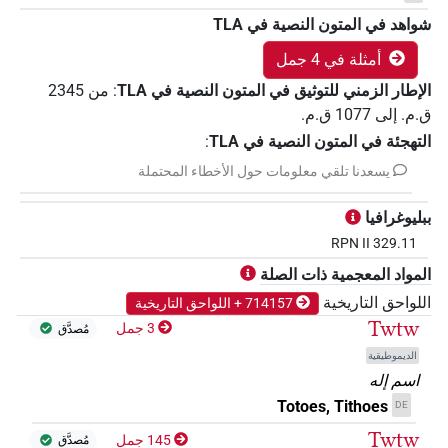
شواهد في المتون النصية في ‏TLA
أمثلة في 4 جمل
الإطار الزمني للتوثيق في المتون النصية في ‏TLA
:
من
2345
ق.م.
إلى
1077
ق.م.
التهجئة في المتون النصية في TLA
:
يسعدنا تلقي معلومات حول الأخطاء المحتملة
ببليوغرافيا
RPN II 329.11
المواد المعجمية ذات الصلة
اللواحق التاريخية
714157 + اللواحق التاريخية
Twtw
3 جمل
مُصدَّق
الديموطيقية
اسم إله
Totoes, Tithoes
DE
Twtw
145 جمل
مُصدَّق