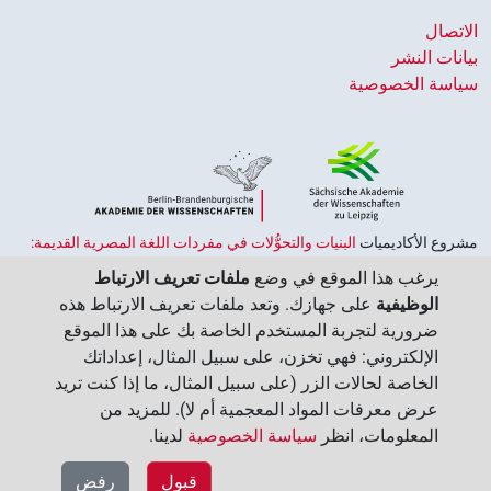
الاتصال
بيانات النشر
سياسة الخصوصية
مشروع الأكاديميات ‏
البنيات والتحوُّلات في مفردات اللغة المصرية القديمة:
حضارة النصوص والمعرفة في مصر القديمة
هو جزء من
برنامج الاكاديميات
يرغب هذا الموقع في وضع
ملفات تعريف الارتباط
الممول من قبل الحكومة الاتحادية وحكومات الولايات بجمهورية ألمانيا
الوظيفية
على جهازك. وتعد ملفات تعريف الارتباط هذه
الاتحادية، وهو يهدف إلى الحفاظ على تراثنا الثقافي واسترجاعه واستكشافه.
ضرورية لتجربة المستخدم الخاصة بك على هذا الموقع
يُنسَّق البرنامج من قِبل
اتحاد الأكاديميات الألمانية للعلوم والإنسانيات
‏.
الإلكتروني: فهي تخزن، على سبيل المثال، إعداداتك
الخاصة لحالات الزر (على سبيل المثال، ما إذا كنت تريد
عرض معرفات المواد المعجمية أم لا). للمزيد من
المعلومات، انظر
سياسة الخصوصية
لدينا.‏
قبول
رفض