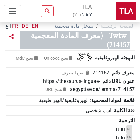
TLA
TLA
)
٢٠
(
۱.٥.٢
الصفحة الرئيسية
مدخل مادة معجمية
EN
|
DE
|
FR
|
ع
Twtw
(معرف المادة المعجمية
714157)
𓏏𓅱𓏏𓅱
التهجئة الهيروغليفية
:
نسخ‏ ‏Unicode
نسخ‏ ‏MdC
معرف دائم
:
714157
نسخ المعرف
عنوان‏ ‏URL‏ دائم
:
https://thesaurus-linguae-
aegyptiae.de/lemma/714157
نسخ‏ ‏URL
قائمة المواد المعجمية
:
الهيروغليفية/الهيراطيقية
فئة الكلمة
:
اسم شخصي
الترجمة
Tutu
DE
Tutu
EN