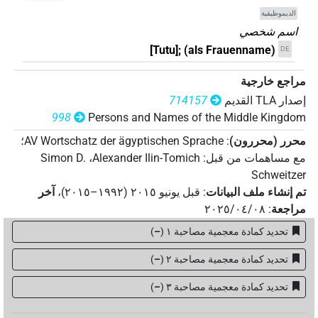
الديموطيقية
اسم شخصي
[Tutu]; (als Frauenname)
DE
مراجع خارجية
إصدار‏ ‏TLA‏ القديم
714157
998
Persons and Names of the Middle Kingdom
محرر (محررون)
:
AV Wortschatz der ägyptischen Sprache
؛
مع مساهمات من قبل
:
Alexander Ilin-Tomich
،
Simon D.
Schweitzer
تم إنشاء ملف البيانات
:
قبل يونيو ۲۰۱٥ (۱۹۹۲–۲۰۱٥)
،
آخر
مراجعة
:
٢٠٢٥/٠٤/٠٨
تحديد كمادة معجمية مصاحبة ١
(
–
)
تحديد كمادة معجمية مصاحبة ٢
(
–
)
تحديد كمادة معجمية مصاحبة ۳
(
–
)