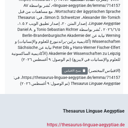
linguae-aegyptiae.de/lemma/714157>
،
نُشر بواسطة AV
Wortschatz der ägyptischen Sprache
،
مع مساهمات من قبل
Alexander Ilin-Tomich
،
Simon D. Schweitzer
،
في
:
Thesaurus
Linguae Aegyptiae
،
إصدار المتن ٢٠، إصدار تطبيق الويب ۱.٥.٢،
٢٠٢٦/٦/٥ ، نُشر بواسطة Tonio Sebastian Richter و Daniel A.
Werning نيابة عن Berlin-Brandenburgische Akademie der
Wissenschaften (أكاديمية برلين-براندنبورغ للعلوم والإنسانيات) و
Hans-Werner Fischer-Elfert و Peter Dils نيابة عن Sächsische
Akademie der Wissenschaften zu Leipzig (الأكاديمية الساكسونية
للعلوم والإنسانيات في لايبزيغ) (تم الوصول:
٩ أغسطس ٢٠٢٦
)
(
الاقتباس المختصر
)
نسخ الاقتباس
https://thesaurus-linguae-aegyptiae.de/lemma/714157،
في
:
Thesaurus Linguae Aegyptiae
(
تم الوصول
:
٩ أغسطس ٢٠٢٦
)
Thesaurus Linguae Aegyptiae
https://thesaurus-linguae-aegyptiae.de