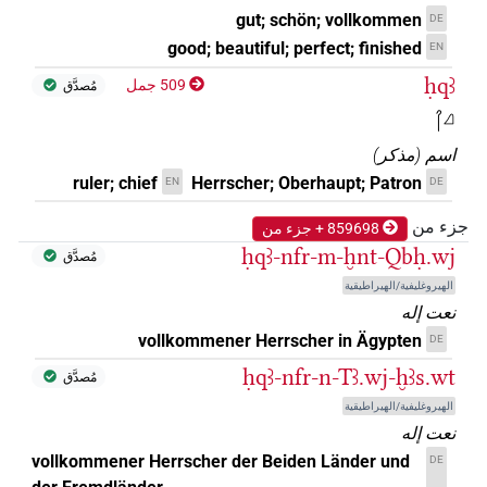
gut; schön; vollkommen
DE
good; beautiful; perfect; finished
EN
ḥqꜣ
509 جمل
مُصدَّق
𓋾𓈎
اسم
(
مذكر
)
ruler; chief
Herrscher; Oberhaupt; Patron
EN
DE
جزء من
859698 + جزء من
ḥqꜣ-nfr-m-ḫnt-Qbḥ.wj
مُصدَّق
الهيروغليفية/الهيراطيقية
نعت إله
vollkommener Herrscher in Ägypten
DE
ḥqꜣ-nfr-n-Tꜣ.wj-ḫꜣs.wt
مُصدَّق
الهيروغليفية/الهيراطيقية
نعت إله
vollkommener Herrscher der Beiden Länder und
DE