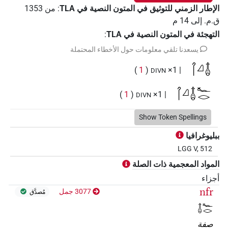
الإطار الزمني للتوثيق في المتون النصية في ‏TLA
:
من
1353
ق.م.
إلى
14
م
التهجئة في المتون النصية في TLA
:
يسعدنا تلقي معلومات حول الأخطاء المحتملة
𓋾𓈎𓄤
)
1
(
| 1×
DIVN
𓋾𓈎𓄤𓆑𓂋
)
1
(
| 1×
DIVN
Show Token Spellings
ببليوغرافيا
LGG V, 512
المواد المعجمية ذات الصلة
أجزاء
nfr
3077 جمل
مُصدَّق
𓄤𓆑𓂋
صفة