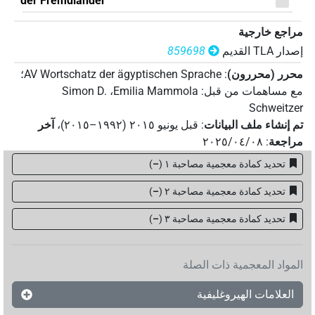
der Fremdländer
مراجع خارجية
إصدار‏ ‏TLA‏ القديم
859698
محرر (محررون)
:
AV Wortschatz der ägyptischen Sprache
؛
مع مساهمات من قبل
:
Emilia Mammola
،
Simon D.
Schweitzer
تم إنشاء ملف البيانات
:
قبل يونيو ۲۰۱٥ (۱۹۹۲–۲۰۱٥)
،
آخر
مراجعة
:
٢٠٢٥/٠٤/٠٨
تحديد كمادة معجمية مصاحبة ١
(
–
)
تحديد كمادة معجمية مصاحبة ٢
(
–
)
تحديد كمادة معجمية مصاحبة ۳
(
–
)
المواد المعجمية ذات الصلة
العلامات الهيروغليفية