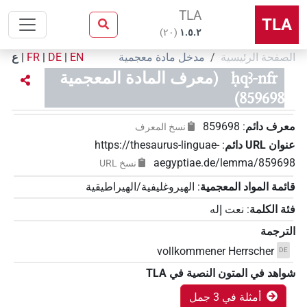
TLA
TLA
)
٢٠
(
۱.٥.٢
الصفحة الرئيسية
مدخل مادة معجمية
EN
|
DE
|
FR
|
ع
ḥqꜣ-nfr
(معرف المادة المعجمية
859698)
معرف دائم
:
859698
نسخ المعرف
عنوان‏ ‏URL‏ دائم
:
https://thesaurus-linguae-
aegyptiae.de/lemma/859698
نسخ‏ ‏URL
قائمة المواد المعجمية
:
الهيروغليفية/الهيراطيقية
فئة الكلمة
:
نعت إله
الترجمة
vollkommener Herrscher
DE
شواهد في المتون النصية في ‏TLA
أمثلة في 3 جمل