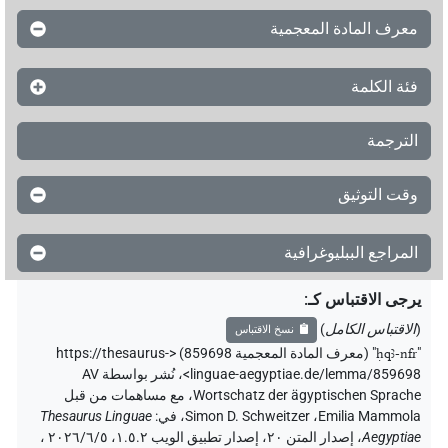
معرف المادة المعجمية
فئة الكلمة
الترجمة
وقت التوثيق
المراجع الببليوغرافية
يرجى الاقتباس كـ
:
(
الاقتباس الكامل
)
نسخ الاقتباس
"
ḥqꜣ-nfr
"
(معرف المادة المعجمية 859698) <https://thesaurus-
linguae-aegyptiae.de/lemma/859698>
،
نُشر بواسطة AV
Wortschatz der ägyptischen Sprache
،
مع مساهمات من قبل
Emilia Mammola
،
Simon D. Schweitzer
،
في
:
Thesaurus Linguae
Aegyptiae
،
إصدار المتن ٢٠، إصدار تطبيق الويب ۱.٥.٢، ٢٠٢٦/٦/٥ ،