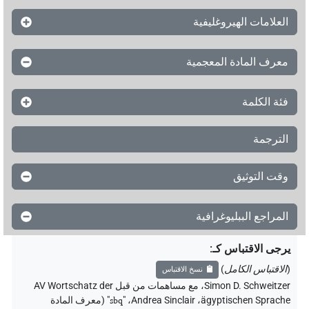
العلامات الهيروغليفية
معرف المادة المعجمية
فئة الكلمة
الترجمة
وقت التوثيق
المراجع الببليوغرافية
يرجى الاقتباس كـ
:
(
الاقتباس الكامل
)
نسخ الاقتباس
Simon D. Schweitzer
،
مع مساهمات من قبل
AV Wortschatz der
ägyptischen Sprache
،
Andrea Sinclair
، "
sbq
"
(معرف المادة