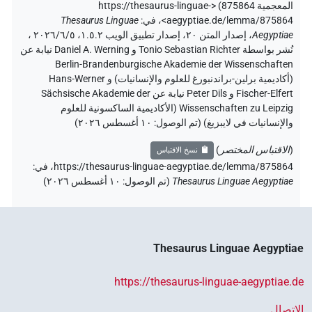
المعجمية 875864)
<https://thesaurus-linguae-
aegyptiae.de/lemma/875864>
،
في
:
Thesaurus Linguae
Aegyptiae
،
إصدار المتن ٢٠، إصدار تطبيق الويب ۱.٥.٢، ٢٠٢٦/٦/٥ ،
نُشر بواسطة Tonio Sebastian Richter و Daniel A. Werning نيابة عن
Berlin-Brandenburgische Akademie der Wissenschaften
(أكاديمية برلين-براندنبورغ للعلوم والإنسانيات) و Hans-Werner
Fischer-Elfert و Peter Dils نيابة عن Sächsische Akademie der
Wissenschaften zu Leipzig (الأكاديمية الساكسونية للعلوم
والإنسانيات في لايبزيغ) (تم الوصول:
١٠ أغسطس ٢٠٢٦
)
(
الاقتباس المختصر
)
نسخ الاقتباس
https://thesaurus-linguae-aegyptiae.de/lemma/875864،
في
:
Thesaurus Linguae Aegyptiae
(
تم الوصول
:
١٠ أغسطس ٢٠٢٦
)
Thesaurus Linguae Aegyptiae
https://thesaurus-linguae-aegyptiae.de
الاتصال