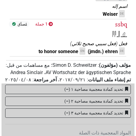
اسم إله
Weiser
DE
ssbq
1 جملة
مُصدَّق
𓋴𓋴𓃀𓈎𓏛
فعل
(
فعل سببي صحيح ثلاثي
)
to honor someone
(jmdn.) ehren
EN
DE
مؤلف (مؤلفون)
:
Simon D. Schweitzer
؛
مع مساهمات من قبل
:
Andrea Sinclair
،
AV Wortschatz der ägyptischen Sprache
تم إنشاء ملف البيانات
:
٢٠١٧/٠٩/٢١
،
آخر مراجعة
:
٢٠٢٥/٠٤/٠٨
تحديد كمادة معجمية مصاحبة ١
(
–
)
تحديد كمادة معجمية مصاحبة ٢
(
–
)
تحديد كمادة معجمية مصاحبة ۳
(
–
)
المواد المعجمية ذات الصلة