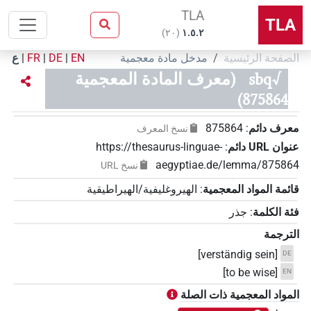
TLA
TLA
)
٢٠
(
۱.٥.٢
الصفحة الرئيسية
مدخل مادة معجمية
EN
|
DE
|
FR
|
ع
√sbq
(معرف المادة المعجمية
875864)
معرف دائم
:
875864
نسخ المعرف
عنوان‏ ‏URL‏ دائم
:
https://thesaurus-linguae-
aegyptiae.de/lemma/875864
نسخ‏ ‏URL
قائمة المواد المعجمية
:
الهيروغليفية/الهيراطيقية
فئة الكلمة
:
جذر
الترجمة
[verständig sein]
DE
[to be wise]
EN
المواد المعجمية ذات الصلة