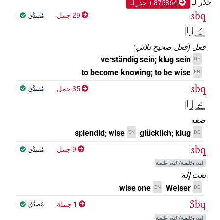
جذر لـ
875864 + جذر لـ
sbq
29 جمل
مُصدَّق
𓋴𓃀𓈎𓏛
فعل
(
فعل صحيح ثلاثي
)
verständig sein; klug sein
DE
to become knowing; to be wise
EN
sbq
35 جمل
مُصدَّق
𓋴𓃀𓈎𓏛
صفة
splendid; wise
glücklich; klug
EN
DE
sbq
9 جمل
مُصدَّق
الهيروغليفية/الهيراطيقية
نعت إله
wise one
Weiser
EN
DE
Sbq
1 جملة
مُصدَّق
الهيروغليفية/الهيراطيقية