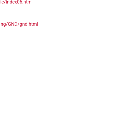
gie/index06.htm
rung/GND/gnd.html