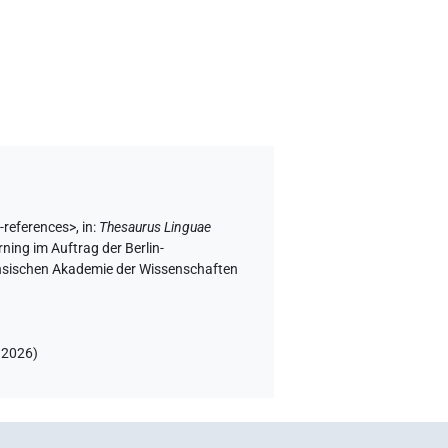
l-references>
,
in
:
Thesaurus Linguae
ning im Auftrag der Berlin-
chsischen Akademie der Wissenschaften
.2026
)