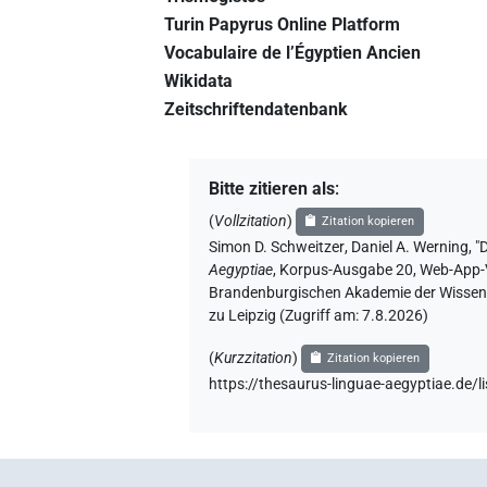
Turin Papyrus Online Platform
Vocabulaire de l’Égyptien Ancien
Wikidata
Zeitschriftendatenbank
Bitte zitieren als
:
(
Vollzitation
)
Zitation kopieren
Simon D. Schweitzer
,
Daniel A. Werning
,
"
Aegyptiae
,
Korpus-Ausgabe 20, Web-App-Ver
Brandenburgischen Akademie der Wissensc
zu Leipzig (Zugriff am:
7.8.2026
)
(
Kurzzitation
)
Zitation kopieren
https://thesaurus-linguae-aegyptiae.de/li