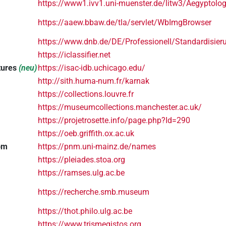
https://www1.ivv1.uni-muenster.de/litw3/Aegyptolo
https://aaew.bbaw.de/tla/servlet/WbImgBrowser
https://www.dnb.de/DE/Professionell/Standardisie
https://iclassifier.net
ltures
(neu)
https://isac-idb.uchicago.edu/
http://sith.huma-num.fr/karnak
https://collections.louvre.fr
https://museumcollections.manchester.ac.uk/
https://projetrosette.info/page.php?Id=290
https://oeb.griffith.ox.ac.uk
om
https://pnm.uni-mainz.de/names
https://pleiades.stoa.org
https://ramses.ulg.ac.be
https://recherche.smb.museum
https://thot.philo.ulg.ac.be
https://www.trismegistos.org