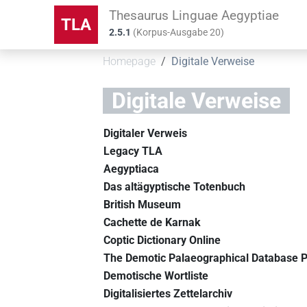
Thesaurus Linguae Aegyptiae
TLA
2.5.1
(
Korpus-Ausgabe
20
)
Homepage
Digitale Verweise
Digitale Verweise
Digitaler Verweis
Legacy TLA
Aegyptiaca
Das altägyptische Totenbuch
British Museum
Cachette de Karnak
Coptic Dictionary Online
The Demotic Palaeographical Database P
Demotische Wortliste
Digitalisiertes Zettelarchiv