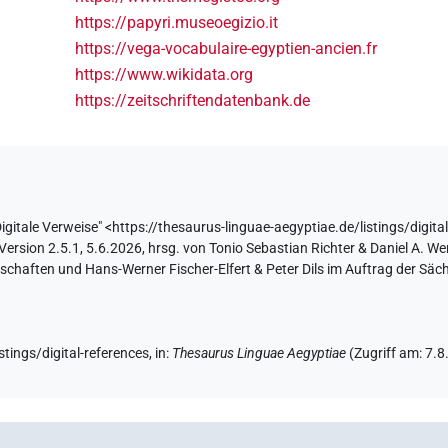
https://papyri.museoegizio.it
https://vega-vocabulaire-egyptien-ancien.fr
https://www.wikidata.org
https://zeitschriftendatenbank.de
Digitale Verweise"
<https://thesaurus-linguae-aegyptiae.de/listings/digita
sion 2.5.1, 5.6.2026, hrsg. von Tonio Sebastian Richter & Daniel A. Wer
haften und Hans-Werner Fischer-Elfert & Peter Dils im Auftrag der Sä
stings/digital-references
,
in
:
Thesaurus Linguae Aegyptiae
(
Zugriff am
:
7.8