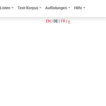
Listen
Text-Korpus
Auflistungen
Hilfe
EN
|
DE
|
FR
|
ع