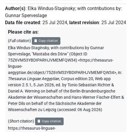
Author(s)
:
Elka Windus-Staginsky
;
with contributions by
:
Gunnar Sperveslage
Data file created
:
25 Jul 2024
,
latest revision
:
25 Jul 2024
Please cite as
:
(
Full citation
)
Copy citation
Elka Windus-Staginsky
,
with contributions by
Gunnar
Sperveslage
,
"Mastaba des Dšrw" (
Object ID
75Z6VM53YBDIPARHJVMEMFQW34
)
<https://thesaurus-
linguae-
aegyptiae.de/object/75Z6VM53YBDIPARHJVMEMFQW34>
,
in
:
Thesaurus Linguae Aegyptiae
,
Corpus edition 20, Web app
version 2.5.1, 5 Jun 2026, ed. by Tonio Sebastian Richter &
Daniel A. Werning on behalf of the Berlin-Brandenburgische
Akademie der Wissenschaften and Hans-Werner Fischer-Elfert &
Peter Dils on behalf of the Sächsische Akademie der
Wissenschaften zu Leipzig (accessed:
06 Aug 2026
)
(
Short citation
)
Copy citation
https://thesaurus-linguae-