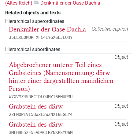
(Altes Reich)
Denkmäler der Oase Dachla
Related objects and texts
Hierarchical superordinates
Denkmäler der Oase Dachla
Collective caption
J5ELKEOMDRFXFC4EYGX6LJEQHY
Hierarchical subordinates
Object
Abgebrochener unterer Teil eines
Grabsteines (Namensnennung: dSrw
hinter einer dargestellten männlichen
Person)
W7XVMZ45RFCTDLOUMYT6EHUPMU
Grabstein des dSrw
Object
2ZFNOPEVI5BWZE3WZNXI6EGLY4
Grabstein des dSrw
Object
3MLHBE52E5EVDACLRYNKPSYU6M