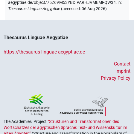
aegyptiae.de/object/75Z6VM53YBDIPARHJVMEMFQW34,
in
:
Thesaurus Linguae Aegyptiae
(
accessed
:
06 Aug 2026
)
Thesaurus Linguae Aegyptiae
https://thesaurus-linguae-aegyptiae.de
Contact
Imprint
Privacy Policy
The Academies’ Project
“Strukturen und Transformationen des
Wortschatzes der ägyptischen Sprache: Text- und Wissenskultur im
Alten Ägypten”
(Structure and Transformation in the Vocabulary of