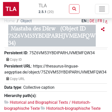
TLA
TLA
2.5.1
(
20
)
Home
Object
EN
|
DE
|
FR
|
ع
Mastaba des Dšrw
(Object ID
75Z6VM53YBDIPARHJVMEMFQW
34)
Persistent ID
:
75Z6VM53YBDIPARHJVMEMFQW34
Copy ID
Persistent URL
:
https://thesaurus-linguae-
aegyptiae.de/object/75Z6VM53YBDIPARHJVMEMFQW34
Copy URL
Data type
:
Collective caption
Hierarchy path(s)
:
Historical and Biographical Texts / Historisch-
biographische Texte
Historisch-biographische Texte