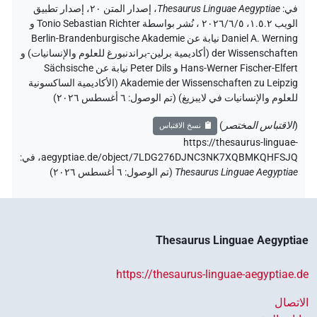
في
:
Thesaurus Linguae Aegyptiae
،
إصدار المتن ٢٠، إصدار تطبيق
الويب ۱.٥.٢، ٢٠٢٦/٦/٥ ، نُشر بواسطة Tonio Sebastian Richter و
Daniel A. Werning نيابة عن Berlin-Brandenburgische Akademie
der Wissenschaften (أكاديمية برلين-براندنبورغ للعلوم والإنسانيات) و
Hans-Werner Fischer-Elfert و Peter Dils نيابة عن Sächsische
Akademie der Wissenschaften zu Leipzig (الأكاديمية الساكسونية
للعلوم والإنسانيات في لايبزيغ) (تم الوصول:
٦ أغسطس ٢٠٢٦
)
(
الاقتباس المختصر
)
نسخ الاقتباس
https://thesaurus-linguae-
aegyptiae.de/object/7LDG276DJNC3NK7XQBMKQHFSJQ،
في
:
Thesaurus Linguae Aegyptiae
(
تم الوصول
:
٦ أغسطس ٢٠٢٦
)
Thesaurus Linguae Aegyptiae
https://thesaurus-linguae-aegyptiae.de
الاتصال