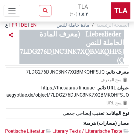
TLA
TLA
)
٢٠
(
۱.٥.٢
الصفحة الرئيسية
مادة حاملة للنص
EN
|
DE
|
FR
|
ع
Liebeslieder
(معرف المادة
الحاملة للنص
7LDG276DJNC3NK7XQBMKQHFSJ
Q)
معرف دائم
:
7LDG276DJNC3NK7XQBMKQHFSJQ
نسخ المعرف
عنوان‏ ‏URL‏ دائم
:
https://thesaurus-linguae-
aegyptiae.de/object/7LDG276DJNC3NK7XQBMKQHFSJQ
نسخ‏ ‏URL
نوع البيانات
:
تعقيب إيضاحي جمعي
مسار (مسارات) هرمية
:
Poetische Literatur
Literary Texts / Literarische Texte