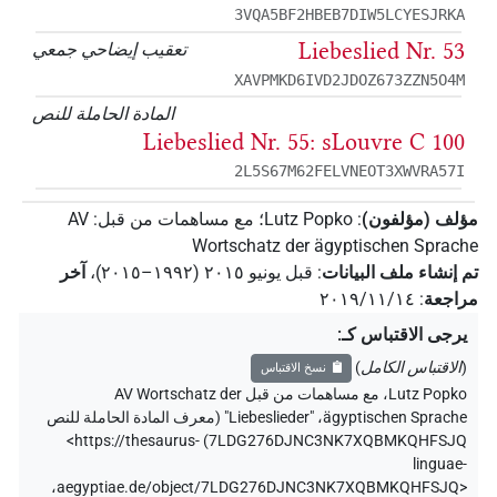
3VQA5BF2HBEB7DIW5LCYESJRKA
Liebeslied Nr. 53
تعقيب إيضاحي جمعي
XAVPMKD6IVD2JDOZ673ZZN5O4M
المادة الحاملة للنص
Liebeslied Nr. 55: sLouvre C 100
2L5S67M62FELVNEOT3XWVRA57I
مؤلف (مؤلفون)
:
Lutz Popko
؛
مع مساهمات من قبل
:
AV
Wortschatz der ägyptischen Sprache
تم إنشاء ملف البيانات
:
قبل يونيو ۲۰۱٥ (۱۹۹۲–۲۰۱٥)
،
آخر
مراجعة
:
٢٠١٩/١١/١٤
يرجى الاقتباس كـ
:
(
الاقتباس الكامل
)
نسخ الاقتباس
Lutz Popko
،
مع مساهمات من قبل
AV Wortschatz der
ägyptischen Sprache
،
"Liebeslieder" (
معرف المادة الحاملة للنص
<https://thesaurus-
)
7LDG276DJNC3NK7XQBMKQHFSJQ
linguae-
،
aegyptiae.de/object/7LDG276DJNC3NK7XQBMKQHFSJQ>