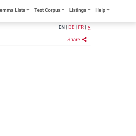
emma Lists
Text Corpus
Listings
Help
EN
|
DE
|
FR
|
ع
Share