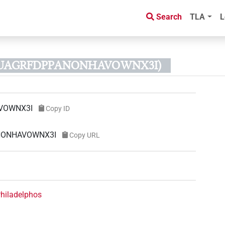
Search
TLA
L
TZUAGRFDPPANONHAVOWNX3I)
VOWNX3I
Copy ID
ANONHAVOWNX3I
Copy URL
Philadelphos