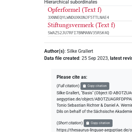
Hierarchical subordinates
Opferformel (Text f)
3XNNEQYLWNDUXKONJF5TTLNAE4
Stiftungsvermerk (Text f)
SWAZS2JU7RFI7BNMANV35RSK4Q
Author(s)
:
Silke Grallert
Data file created
:
25 Sep 2023
,
latest revi
Please cite as
:
(
Full citation
)
Copy citation
Silke Grallert
,
"Basis" (
Object ID ABOTZ
aegyptiae.de/object/ABOTZUAGRFDP
Tonio Sebastian Richter & Daniel A. Wern
Dils on behalf of the Sächsische Akademi
(
Short citation
)
Copy citation
https://thesaurus-linguae-aegyptiae