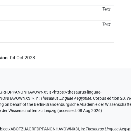
Text
Text
sion
:
04 Oct 2023
UAGRFDPPANONHAVOWNX3I
)
<https://thesaurus-linguae-
PANONHAVOWNX3I>
,
in
:
Thesaurus Linguae Aegyptiae
,
Corpus edition 20, W
ing on behalf of the Berlin-Brandenburgische Akademie der Wissenschaft
e der Wissenschaften zu Leipzig (accessed:
08 Aug 2026
)
.de/object/ABOTZUAGRFDPPANONHAVOWNX3I,
in
:
Thesaurus Linguae Aegyp