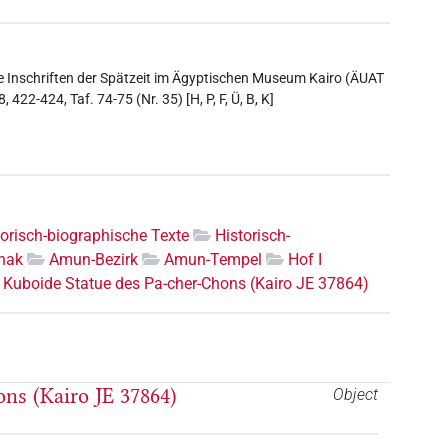
se Inschriften der Spätzeit im Ägyptischen Museum Kairo (ÄUAT
22-424, Taf. 74-75 (Nr. 35) [H, P, F, Ü, B, K]
torisch-biographische Texte
Historisch-
nak
Amun-Bezirk
Amun-Tempel
Hof I
Kuboide Statue des Pa-cher-Chons (Kairo JE 37864)
ns (Kairo JE 37864)
Object