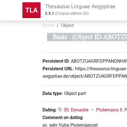
Thesaurus Linguae Aegyptiae
TLA
2.5.1
(
Corpus edition
20
)
Home
Object
Basis
(Object ID ABO
Persistent ID
:
ABOTZUAGRFDPPANONHA
Persistent URL
:
https://thesaurus-linguae-
aegyptiae.de/object/ABOTZUAGRFDPP
Data type
:
Object part
Dating
:
30. Dynastie
–
Ptolemaios II. 
Comment on dating
:
ev. sehr frühe Ptolemäerzeit