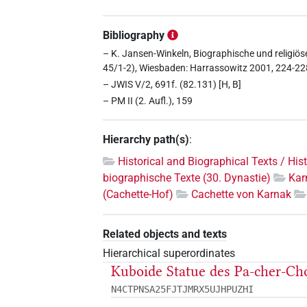
Bibliography
– K. Jansen-Winkeln, Biographische und religiö
45/1-2), Wiesbaden: Harrassowitz 2001, 224-228, 4
– JWIS V/2, 691f. (82.131) [H, B]
– PM II (2. Aufl.), 159
Hierarchy path(s)
:
Historical and Biographical Texts / His
biographische Texte (30. Dynastie)
Kar
(Cachette-Hof)
Cachette von Karnak
Related objects and texts
Hierarchical superordinates
Kuboide Statue des Pa-cher-Cho
N4CTPNSA25FJTJMRX5UJHPUZHI