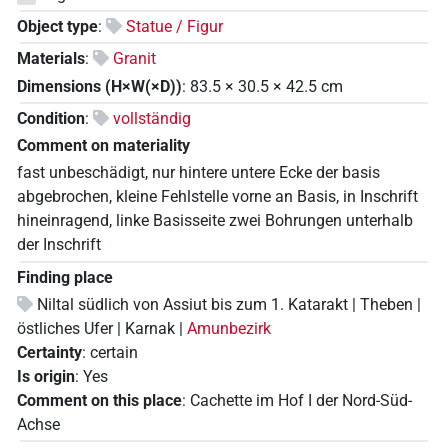
Object type
:
Statue / Figur
Materials
:
Granit
Dimensions (H×W(×D))
:
83.5
×
30.5
×
42.5
cm
Condition
:
vollständig
Comment on materiality
fast unbeschädigt, nur hintere untere Ecke der basis
abgebrochen, kleine Fehlstelle vorne an Basis, in Inschrift
hineinragend, linke Basisseite zwei Bohrungen unterhalb
der Inschrift
Finding place
Niltal südlich von Assiut bis zum 1. Katarakt | Theben |
östliches Ufer | Karnak |
Amunbezirk
Certainty
:
certain
Is origin
:
Yes
Comment on this place
:
Cachette im Hof I der Nord-Süd-
Achse