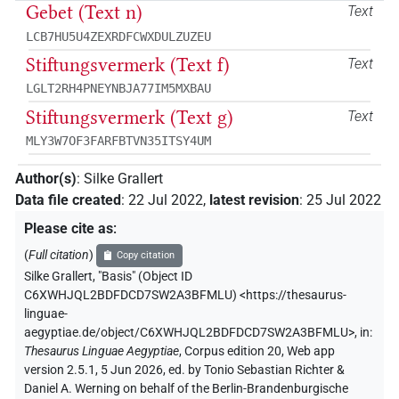
Gebet (Text n)
Text
LCB7HU5U4ZEXRDFCWXDULZUZEU
Stiftungsvermerk (Text f)
Text
LGLT2RH4PNEYNBJA77IM5MXBAU
Stiftungsvermerk (Text g)
Text
MLY3W7OF3FARFBTVN35ITSY4UM
Author(s)
:
Silke Grallert
Data file created
:
22 Jul 2022
,
latest revision
:
25 Jul 2022
Please cite as
:
(
Full citation
)
Copy citation
Silke Grallert
,
"Basis" (
Object ID
C6XWHJQL2BDFDCD7SW2A3BFMLU
)
<https://thesaurus-
linguae-
aegyptiae.de/object/C6XWHJQL2BDFDCD7SW2A3BFMLU>
,
in
:
Thesaurus Linguae Aegyptiae
,
Corpus edition 20, Web app
version 2.5.1, 5 Jun 2026, ed. by Tonio Sebastian Richter &
Daniel A. Werning on behalf of the Berlin-Brandenburgische