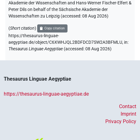
Akademie der Wissenschaften and Hans-Werner Fischer-Elfert &
Peter Dils on behalf of the Sächsische Akademie der
Wissenschaften zu Leipzig (accessed:
08 Aug 2026
)
(
Short citation
)
Copy citation
https://thesaurus-linguae-
aegyptiae.de/object/C6XWHJQL2BDFDCD7SW2A3BFMLU,
in
:
Thesaurus Linguae Aegyptiae
(
accessed
:
08 Aug 2026
)
Thesaurus Linguae Aegyptiae
https://thesaurus-linguae-aegyptiae.de
Contact
Imprint
Privacy Policy