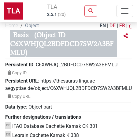
TLA
TLA
2.5.1
(
20
)
Home
Object
EN
|
DE
|
FR
|
ع
Basis
(Object ID
C6XWHJQL2BDFDCD7SW2A3BF
MLU)
Persistent ID
:
C6XWHJQL2BDFDCD7SW2A3BFMLU
Copy ID
Persistent URL
:
https://thesaurus-linguae-
aegyptiae.de/object/C6XWHJQL2BDFDCD7SW2A3BFMLU
Copy URL
Data type
:
Object part
Further designations / translations
IFAO Database Cachette Karnak CK 301
DE
Legrain Cachette Karnak K 338
DE