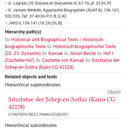
– G. Legrain, CG Statues et Statuettes III, 67-70, pl. 35 [H, P]
– K. Jansen-Winkeln, Ägyptische Biographien (ÄUAT 8), 156-167,
520-526, Taf. 37-40 [H, P, F, B, Ü, K]
– JWIS II, 139-141 (18.26) [H, B]
Hierarchy path(s)
:
Historical and Biographical Texts / Historisch-
biographische Texte
Historisch-biographische Texte
(22.-23. Dynastie)
Karnak
Amun-Bezirk
Hof I
(Cachette-Hof)
Cachette von Karnak
Sitzstatue der
Schep-en-Sothis (Kairo CG 42228)
Related objects and texts
Hierarchical superordinates
Object
Sitzstatue der Schep-en-Sothis (Kairo CG
42228)
6YOKPQPHJNEEZJKWHGGXGQDXDY
Hierarchical subordinates