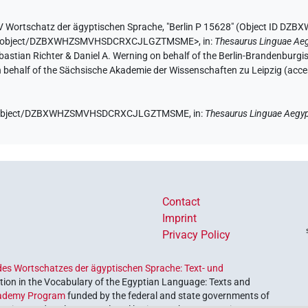
V Wortschatz der ägyptischen Sprache
,
"Berlin P 15628" (
Object ID DZ
ae.de/object/DZBXWHZSMVHSDCRXCJLGZTMSME>
,
in
:
Thesaurus Linguae Aeg
Sebastian Richter & Daniel A. Werning on behalf of the Berlin-Brandenbu
on behalf of the Sächsische Akademie der Wissenschaften zu Leipzig (acc
e.de/object/DZBXWHZSMVHSDCRXCJLGZTMSME,
in
:
Thesaurus Linguae Aegyp
Contact
Imprint
Privacy Policy
es Wortschatzes der ägyptischen Sprache: Text- und
ion in the Vocabulary of the Egyptian Language: Texts and
ademy Program
funded by the federal and state governments of