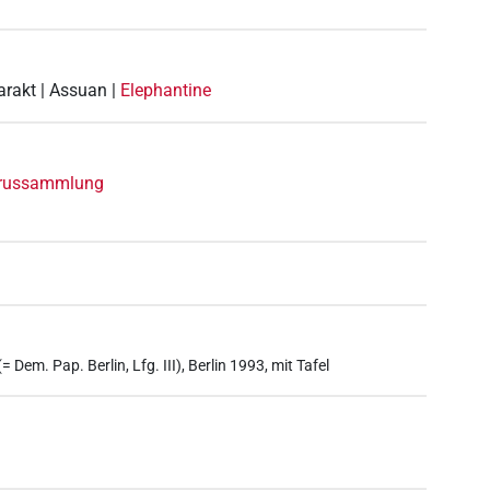
arakt | Assuan |
Elephantine
yrussammlung
 Dem. Pap. Berlin, Lfg. III), Berlin 1993, mit Tafel