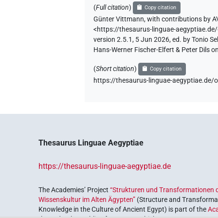
(
Full citation
)
Copy citation
Günter Vittmann
,
with contributions by
A
<https://thesaurus-linguae-aegypti
version 2.5.1, 5 Jun 2026, ed. by Tonio 
Hans-Werner Fischer-Elfert & Peter Dils 
(
Short citation
)
Copy citation
https://thesaurus-linguae-aegyptia
Thesaurus Linguae Aegyptiae
https://thesaurus-linguae-aegyptiae.de
The Academies’ Project
“Strukturen und Transformationen d
Wissenskultur im Alten Ägypten”
(Structure and Transformat
Knowledge in the Culture of Ancient Egypt) is part of the
Ac