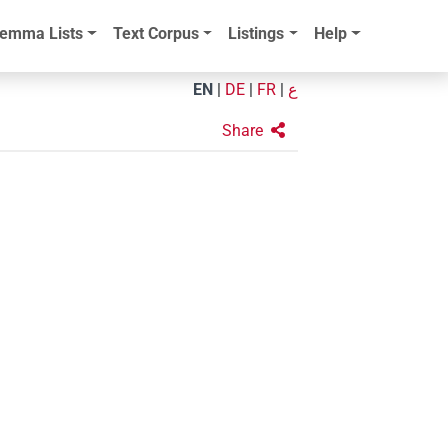
emma Lists
Text Corpus
Listings
Help
EN
|
DE
|
FR
|
ع
Share