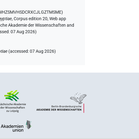
BXWHZSMVHSDCRXCJLGZTMSME
)
yptiae
,
Corpus edition 20, Web app
rgische Akademie der Wissenschaften and
essed:
07 Aug 2026
)
tiae
(
accessed
:
07 Aug 2026
)