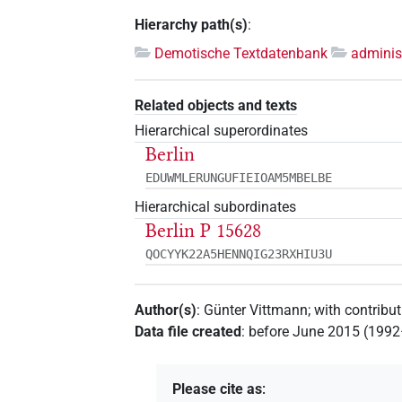
Hierarchy path(s)
:
Demotische Textdatenbank
adminis
Related objects and texts
Hierarchical superordinates
Berlin
EDUWMLERUNGUFIEIOAM5MBELBE
Hierarchical subordinates
Berlin P 15628
QOCYYK22A5HENNQIG23RXHIU3U
Author(s)
:
Günter Vittmann
;
with contribu
Data file created
:
before June 2015 (199
Please cite as
: