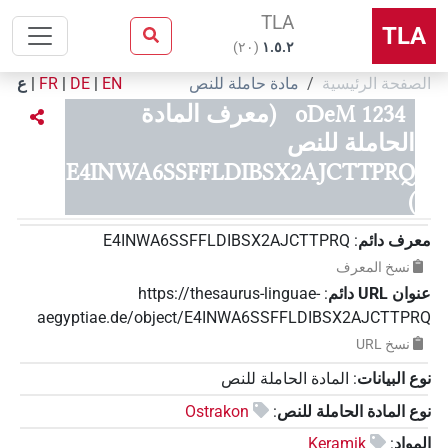
TLA
TLA
)
٢٠
(
۱.٥.٢
الصفحة الرئيسية
مادة حاملة للنص
EN
|
DE
|
FR
|
ع
oDeM 1234
(معرف المادة
الحاملة للنص
E4INWA6SSFFLDIBSX2AJCTTPRQ
)
معرف دائم
:
E4INWA6SSFFLDIBSX2AJCTTPRQ
نسخ المعرف
عنوان‏ ‏URL‏ دائم
:
https://thesaurus-linguae-
aegyptiae.de/object/E4INWA6SSFFLDIBSX2AJCTTPRQ
نسخ‏ ‏URL
نوع البيانات
:
المادة الحاملة للنص
نوع المادة الحاملة للنص
:
Ostrakon
المواد
:
Keramik