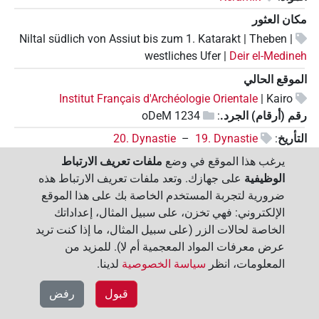
مكان العثور
Niltal südlich von Assiut bis zum 1. Katarakt | Theben |
westliches Ufer |
Deir el-Medineh
الموقع الحالي
Institut Français d'Archéologie Orientale
Kairo |
رقم (أرقام) الجرد.
:
oDeM 1234
التأريخ
:
19. Dynastie
–
20. Dynastie
يرغب هذا الموقع في وضع
ملفات تعريف الارتباط
ببليوغرافيا
الوظيفية
على جهازك. وتعد ملفات تعريف الارتباط هذه
– G. Posener, Catalogue des ostraca hiératiques littéraires de Deir
ضرورية لتجربة المستخدم الخاصة بك على هذا الموقع
el Médineh, Tome II, Fasc. 3, Nos. 1227-1266, Documents de
Fouilles 18, Le Caire 1972, 34 und Tf. 58-58a [*F,*T]
الإلكتروني: فهي تخزن، على سبيل المثال، إعداداتك
– P. Vernus, Le début de l'Enseignement de Ptahhotep: un nouveau
الخاصة لحالات الزر (على سبيل المثال، ما إذا كنت تريد
manuscrit, in: CRIPEL 18, 1996, 120-129 [T,Ü,K]
عرض معرفات المواد المعجمية أم لا). للمزيد من
– H.-W. Fischer-Elfert, Lesefunde im literarischen Steinbruch von
المعلومات، انظر
سياسة الخصوصية
لدينا.‏
Deir el-Medineh, KÄT 12, Wiesbaden 1997, 18-23 [K]
– F. Hagen, An Ancient Egyptian Literary Text in Context. The
قبول
رفض
Instruction of Ptahhotep (OLA 218), Leuven, Paris, Walpole 2012,