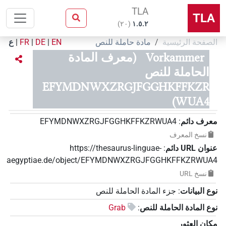
TLA
TLA
)
٢٠
(
۱.٥.٢
الصفحة الرئيسية
مادة حاملة للنص
EN
|
DE
|
FR
|
ع
Vorkammer
(معرف المادة
الحاملة للنص
EFYMDNWXZRGJFGGHKFFKZR
WUA4)
معرف دائم
:
EFYMDNWXZRGJFGGHKFFKZRWUA4
نسخ المعرف
عنوان‏ ‏URL‏ دائم
:
https://thesaurus-linguae-
aegyptiae.de/object/EFYMDNWXZRGJFGGHKFFKZRWUA4
نسخ‏ ‏URL
نوع البيانات
:
جزء المادة الحاملة للنص
نوع المادة الحاملة للنص
:
Grab
مكان العثور