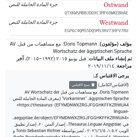
Ostwand
جزء المادة الحاملة للنص
QTXKWSMBBJDDXC3MF6OWKEBHAE
Westwand
جزء المادة الحاملة للنص
EGP6C4QMS5DQ5MS3RV73HFV7RU
مؤلف (مؤلفون)
:
Doris Topmann
؛
مع مساهمات من قبل
:
AV
Wortschatz der ägyptischen Sprache
تم إنشاء ملف البيانات
:
قبل يونيو ۲۰۱٥ (۱۹۹۲–۲۰۱٥)
،
آخر
مراجعة
:
٢٠١٩/١١/١٤
يرجى الاقتباس كـ
:
(
الاقتباس الكامل
)
نسخ الاقتباس
Doris Topmann
،
مع مساهمات من قبل
AV Wortschatz der
ägyptischen Sprache
،
"Vorkammer" (
معرف المادة الحاملة للنص
<https://thesaurus-
)
EFYMDNWXZRGJFGGHKFFKZRWUA4
linguae-
،
aegyptiae.de/object/EFYMDNWXZRGJFGGHKFFKZRWUA4>
في
:
Thesaurus Linguae Aegyptiae
،
إصدار المتن ٢٠، إصدار تطبيق
الويب ۱.٥.٢، ٢٠٢٦/٦/٥ ، نُشر بواسطة Tonio Sebastian Richter و