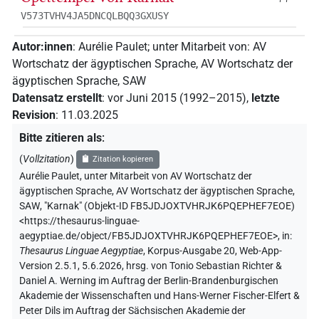
V573TVHV4JA5DNCQLBQQ3GXUSY
Autor:innen
:
Aurélie Paulet
;
unter Mitarbeit von
:
AV
Wortschatz der ägyptischen Sprache
,
AV Wortschatz der
ägyptischen Sprache, SAW
Datensatz erstellt
:
vor Juni 2015 (1992–2015)
,
letzte
Revision
:
11.03.2025
Bitte zitieren als
:
(
Vollzitation
)
Zitation kopieren
Aurélie Paulet
,
unter Mitarbeit von
AV Wortschatz der
ägyptischen Sprache
,
AV Wortschatz der ägyptischen Sprache,
SAW
,
"Karnak" (
Objekt-ID FB5JDJOXTVHRJK6PQEPHEF7EOE
)
<https://thesaurus-linguae-
aegyptiae.de/object/FB5JDJOXTVHRJK6PQEPHEF7EOE>
,
in
:
Thesaurus Linguae Aegyptiae
,
Korpus-Ausgabe 20, Web-App-
Version 2.5.1, 5.6.2026, hrsg. von Tonio Sebastian Richter &
Daniel A. Werning im Auftrag der Berlin-Brandenburgischen
Akademie der Wissenschaften und Hans-Werner Fischer-Elfert &
Peter Dils im Auftrag der Sächsischen Akademie der