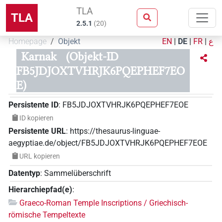
TLA
TLA
2.5.1
(
20
)
Homepage
Objekt
EN
|
DE
|
FR
|
ع
Karnak
(Objekt-ID
FB5JDJOXTVHRJK6PQEPHEF7EO
E)
Persistente ID
:
FB5JDJOXTVHRJK6PQEPHEF7EOE
ID kopieren
Persistente URL
:
https://thesaurus-linguae-
aegyptiae.de/object/FB5JDJOXTVHRJK6PQEPHEF7EOE
URL kopieren
Datentyp
:
Sammelüberschrift
Hierarchiepfad(e)
:
Graeco-Roman Temple Inscriptions / Griechisch-
römische Tempeltexte