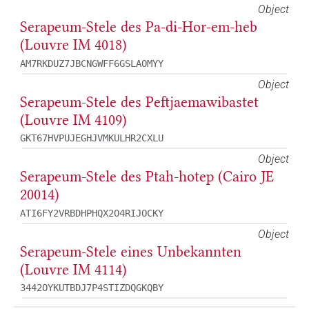
Object
Serapeum-Stele des Pa-di-Hor-em-heb
(Louvre IM 4018)
AM7RKDUZ7JBCNGWFF6GSLAOMYY
Object
Serapeum-Stele des Peftjaemawibastet
(Louvre IM 4109)
GKT67HVPUJEGHJVMKULHR2CXLU
Object
Serapeum-Stele des Ptah-hotep (Cairo JE
20014)
ATI6FY2VRBDHPHQX2O4RIJOCKY
Object
Serapeum-Stele eines Unbekannten
(Louvre IM 4114)
3442OYKUTBDJ7P4STIZDQGKQBY