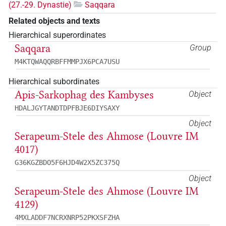
(27.-29. Dynastie)
Saqqara
Related objects and texts
Hierarchical superordinates
Saqqara
Group
M4KTQWAQQRBFFMMPJX6PCA7USU
Hierarchical subordinates
Apis-Sarkophag des Kambyses
Object
HDALJGYTANDTDPFBJE6DIYSAXY
Object
Serapeum-Stele des Ahmose (Louvre IM
4017)
G36KGZBDO5F6HJD4W2X5ZC375Q
Object
Serapeum-Stele des Ahmose (Louvre IM
4129)
4MXLADDF7NCRXNRP52PKXSFZHA