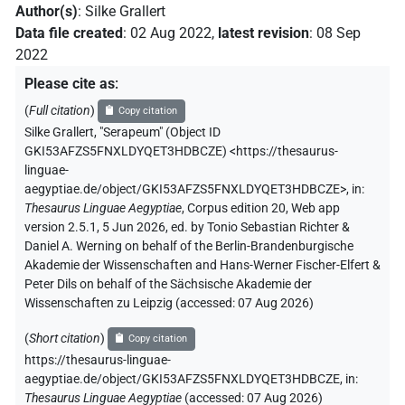
Author(s)
:
Silke Grallert
Data file created
:
02 Aug 2022
,
latest revision
:
08 Sep
2022
Please cite as
:
(
Full citation
)
Copy citation
Silke Grallert
,
"Serapeum" (
Object ID
GKI53AFZS5FNXLDYQET3HDBCZE
)
<https://thesaurus-
linguae-
aegyptiae.de/object/GKI53AFZS5FNXLDYQET3HDBCZE>
,
in
:
Thesaurus Linguae Aegyptiae
,
Corpus edition 20, Web app
version 2.5.1, 5 Jun 2026, ed. by Tonio Sebastian Richter &
Daniel A. Werning on behalf of the Berlin-Brandenburgische
Akademie der Wissenschaften and Hans-Werner Fischer-Elfert &
Peter Dils on behalf of the Sächsische Akademie der
Wissenschaften zu Leipzig (accessed:
07 Aug 2026
)
(
Short citation
)
Copy citation
https://thesaurus-linguae-
aegyptiae.de/object/GKI53AFZS5FNXLDYQET3HDBCZE,
in
:
Thesaurus Linguae Aegyptiae
(
accessed
:
07 Aug 2026
)