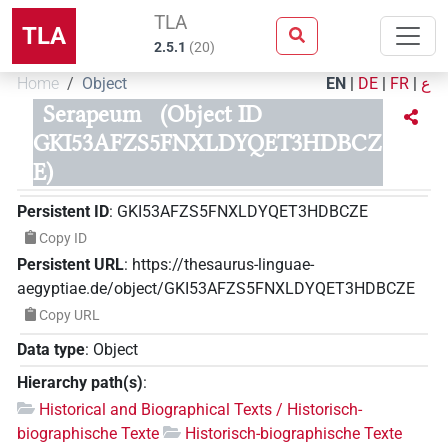
TLA
TLA
2.5.1
(
20
)
Home
Object
EN
|
DE
|
FR
|
ع
Serapeum
(Object ID
GKI53AFZS5FNXLDYQET3HDBCZ
E)
Persistent ID
:
GKI53AFZS5FNXLDYQET3HDBCZE
Copy ID
Persistent URL
:
https://thesaurus-linguae-
aegyptiae.de/object/GKI53AFZS5FNXLDYQET3HDBCZE
Copy URL
Data type
:
Object
Hierarchy path(s)
:
Historical and Biographical Texts / Historisch-
biographische Texte
Historisch-biographische Texte