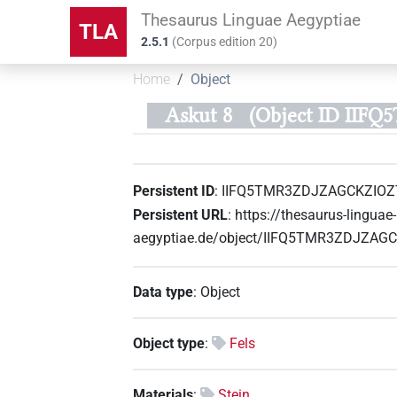
Thesaurus Linguae Aegyptiae
TLA
2.5.1
(
Corpus edition
20
)
Home
Object
Askut 8
(Object ID II
Persistent ID
:
IIFQ5TMR3ZDJZAGCKZIOZ
Persistent URL
:
https://thesaurus-linguae-
aegyptiae.de/object/IIFQ5TMR3ZDJZAG
Data type
:
Object
Object type
:
Fels
Materials
:
Stein