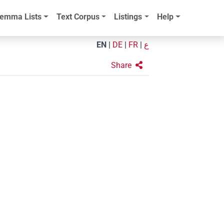
emma Lists
Text Corpus
Listings
Help
EN
|
DE
|
FR
|
ع
Share