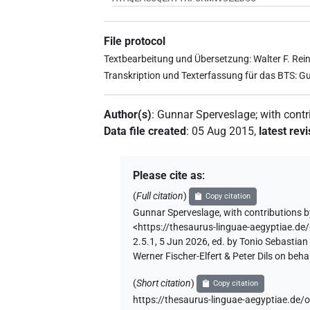
File protocol
Textbearbeitung und Übersetzung: Walter F. Rei
Transkription und Texterfassung für das BTS: 
Author(s)
:
Gunnar Sperveslage
;
with contr
Data file created
:
05 Aug 2015
,
latest rev
Please cite as
:
(
Full citation
)
Copy citation
Gunnar Sperveslage
,
with contributions 
<https://thesaurus-linguae-aegyptiae
2.5.1, 5 Jun 2026, ed. by Tonio Sebastia
Werner Fischer-Elfert & Peter Dils on be
(
Short citation
)
Copy citation
https://thesaurus-linguae-aegyptiae.