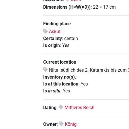
Dimensions (H×W(×D))
:
22
×
17
cm
Finding place
Askut
Certainty
:
certain
Is origin
:
Yes
Current location
Niltal südlich des 2. Katarakts bis zum 
Inventory no(s).
:
Is at this location
:
Yes
Is
in situ
:
Yes
Dating
:
Mittleres Reich
Owner
:
König