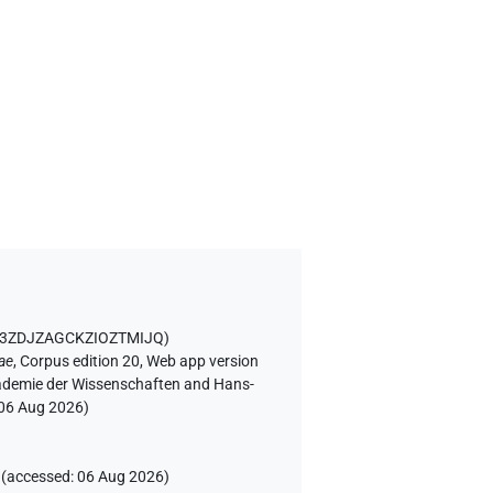
MR3ZDJZAGCKZIOZTMIJQ
)
ae
,
Corpus edition 20, Web app version
Akademie der Wissenschaften and Hans-
06 Aug 2026
)
(
accessed
:
06 Aug 2026
)