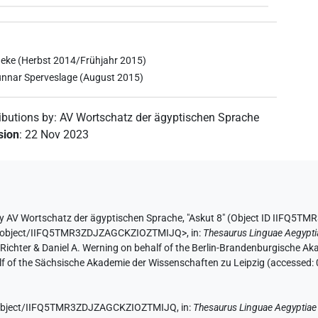
neke (Herbst 2014/Frühjahr 2015)
Gunnar Sperveslage (August 2015)
ibutions by
:
AV Wortschatz der ägyptischen Sprache
ision
:
22 Nov 2023
by
AV Wortschatz der ägyptischen Sprache
,
"Askut 8" (
Object ID IIFQ5T
.de/object/IIFQ5TMR3ZDJZAGCKZIOZTMIJQ>
,
in
:
Thesaurus Linguae Aegypti
n Richter & Daniel A. Werning on behalf of the Berlin-Brandenburgische 
half of the Sächsische Akademie der Wissenschaften zu Leipzig (accessed:
de/object/IIFQ5TMR3ZDJZAGCKZIOZTMIJQ,
in
:
Thesaurus Linguae Aegyptiae