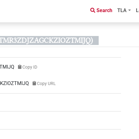
Search
TLA
L
FQ5TMR3ZDJZAGCKZIOZTMIJQ)
TMIJQ
Copy ID
CKZIOZTMIJQ
Copy URL