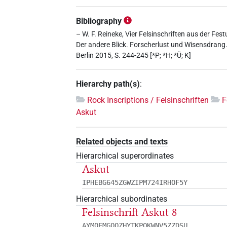
Bibliography
– W. F. Reineke, Vier Felsinschriften aus der Fes
Der andere Blick. Forscherlust und Wisensdran
Berlin 2015, S. 244-245 [*P; *H; *Ü; K]
Hierarchy path(s)
:
Rock Inscriptions / Felsinschriften
F
Askut
Related objects and texts
Hierarchical superordinates
Askut
IPHEBG645ZGWZIPM724IRHOF5Y
Hierarchical subordinates
Felsinschrift Askut 8
AYMQEMGOQZHYTKPOKWNV5ZZDSU