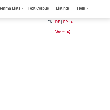
emma Lists
Text Corpus
Listings
Help
EN
|
DE
|
FR
|
ع
Share