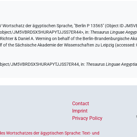
V Wortschatz der ägyptischen Sprache
,
"Berlin P 13565" (
Object ID JM
e.de/object/JM5VBRDSX5HURAPYTJJSS7ER44>
,
in
:
Thesaurus Linguae Aegyp
n Richter & Daniel A. Werning on behalf of the Berlin-Brandenburgische 
half of the Sächsische Akademie der Wissenschaften zu Leipzig (accessed:
.de/object/JM5VBRDSX5HURAPYTJJSS7ER44,
in
:
Thesaurus Linguae Aegypti
Contact
Imprint
Privacy Policy
es Wortschatzes der ägyptischen Sprache: Text- und