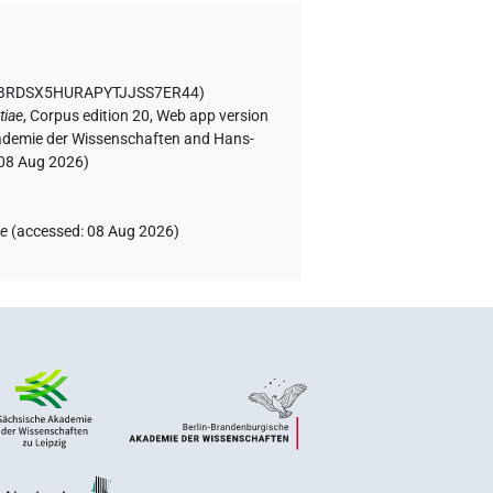
5VBRDSX5HURAPYTJJSS7ER44
)
tiae
,
Corpus edition 20, Web app version
Akademie der Wissenschaften and Hans-
08 Aug 2026
)
ae
(
accessed
:
08 Aug 2026
)