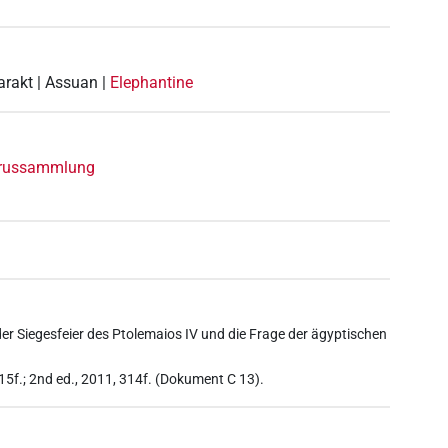
arakt | Assuan |
Elephantine
yrussammlung
der Siegesfeier des Ptolemaios IV und die Frage der ägyptischen
315f.; 2nd ed., 2011, 314f. (Dokument C 13).