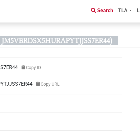
Search
TLA
L
ID JM5VBRDSX5HURAPYTJJSS7ER44)
S7ER44
Copy ID
PYTJJSS7ER44
Copy URL