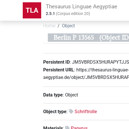
Thesaurus Linguae Aegyptiae
TLA
2.5.1
(
Corpus edition
20
)
Home
Object
Berlin P 13565
(Object 
Persistent ID
:
JM5VBRDSX5HURAPYTJJS
Persistent URL
:
https://thesaurus-linguae-
aegyptiae.de/object/JM5VBRDSX5HURA
Data type
:
Object
Object type
:
Schriftrolle
Materials
:
Papyrus