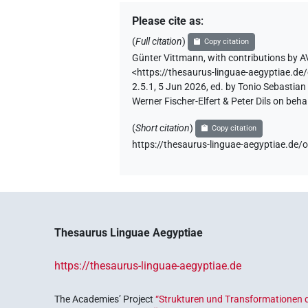
Please cite as
:
(
Full citation
)
Copy citation
Günter Vittmann
,
with contributions by
A
<https://thesaurus-linguae-aegyptia
2.5.1, 5 Jun 2026, ed. by Tonio Sebastia
Werner Fischer-Elfert & Peter Dils on be
(
Short citation
)
Copy citation
https://thesaurus-linguae-aegyptiae
Thesaurus Linguae Aegyptiae
https://thesaurus-linguae-aegyptiae.de
The Academies’ Project
“Strukturen und Transformationen d