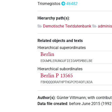
Trismegistos
46482
Hierarchy path(s)
:
Demotische Textdatenbank
adminis
Related objects and texts
Hierarchical superordinates
Berlin
EDUWMLERUNGUFIEIOAM5MBELBE
Hierarchical subordinates
Berlin P 13565
FBHQQQORAFHPTHGPCM34OFLN3A
Author(s)
:
Günter Vittmann
;
with contribu
Data file created
:
before June 2015 (199