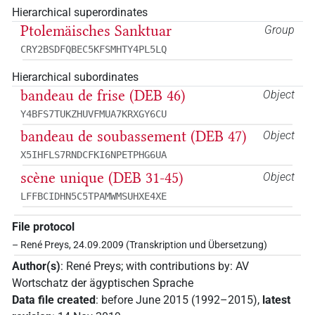
Hierarchical superordinates
Ptolemäisches Sanktuar
Group
CRY2BSDFQBEC5KFSMHTY4PL5LQ
Hierarchical subordinates
bandeau de frise (DEB 46)
Object
Y4BFS7TUKZHUVFMUA7KRXGY6CU
bandeau de soubassement (DEB 47)
Object
X5IHFLS7RNDCFKI6NPETPHG6UA
scène unique (DEB 31-45)
Object
LFFBCIDHN5C5TPAMWMSUHXE4XE
File protocol
– René Preys, 24.09.2009 (Transkription und Übersetzung)
Author(s)
:
René Preys
;
with contributions by
:
AV
Wortschatz der ägyptischen Sprache
Data file created
:
before June 2015 (1992–2015)
,
latest