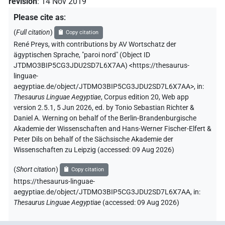
revision
:
14 Nov 2019
Please cite as
:
(
Full citation
)
Copy citation
René Preys
,
with contributions by
AV Wortschatz der
ägyptischen Sprache
,
"paroi nord" (
Object ID
JTDMO3BIP5CG3JDU2SD7L6X7AA
)
<https://thesaurus-
linguae-
aegyptiae.de/object/JTDMO3BIP5CG3JDU2SD7L6X7AA>
,
in
:
Thesaurus Linguae Aegyptiae
,
Corpus edition 20, Web app
version 2.5.1, 5 Jun 2026, ed. by Tonio Sebastian Richter &
Daniel A. Werning on behalf of the Berlin-Brandenburgische
Akademie der Wissenschaften and Hans-Werner Fischer-Elfert &
Peter Dils on behalf of the Sächsische Akademie der
Wissenschaften zu Leipzig (accessed:
09 Aug 2026
)
(
Short citation
)
Copy citation
https://thesaurus-linguae-
aegyptiae.de/object/JTDMO3BIP5CG3JDU2SD7L6X7AA,
in
:
Thesaurus Linguae Aegyptiae
(
accessed
:
09 Aug 2026
)