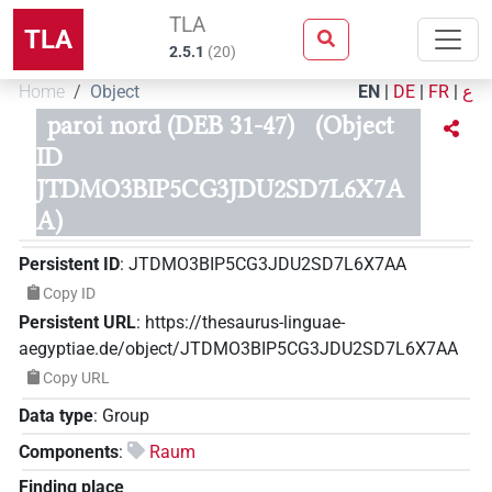
TLA
TLA
2.5.1
(
20
)
Home
Object
EN
|
DE
|
FR
|
ع
paroi nord (DEB 31-47)
(Object
ID
JTDMO3BIP5CG3JDU2SD7L6X7A
A)
Persistent ID
:
JTDMO3BIP5CG3JDU2SD7L6X7AA
Copy ID
Persistent URL
:
https://thesaurus-linguae-
aegyptiae.de/object/JTDMO3BIP5CG3JDU2SD7L6X7AA
Copy URL
Data type
:
Group
Components
:
Raum
Finding place