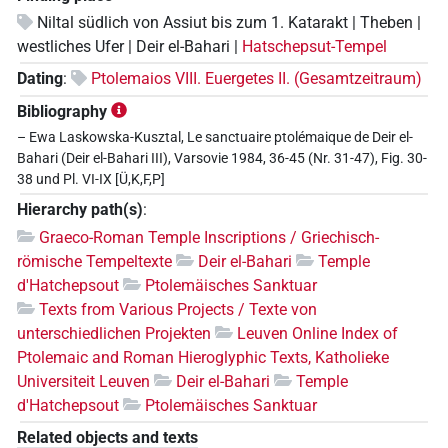
Niltal südlich von Assiut bis zum 1. Katarakt | Theben |
westliches Ufer | Deir el-Bahari |
Hatschepsut-Tempel
Dating
:
Ptolemaios VIII. Euergetes II. (Gesamtzeitraum)
Bibliography
– Ewa Laskowska-Kusztal, Le sanctuaire ptolémaique de Deir el-
Bahari (Deir el-Bahari III), Varsovie 1984, 36-45 (Nr. 31-47), Fig. 30-
38 und Pl. VI-IX [Ü,K,F,P]
Hierarchy path(s)
:
Graeco-Roman Temple Inscriptions / Griechisch-
römische Tempeltexte
Deir el-Bahari
Temple
d'Hatchepsout
Ptolemäisches Sanktuar
Texts from Various Projects / Texte von
unterschiedlichen Projekten
Leuven Online Index of
Ptolemaic and Roman Hieroglyphic Texts, Katholieke
Universiteit Leuven
Deir el-Bahari
Temple
d'Hatchepsout
Ptolemäisches Sanktuar
Related objects and texts