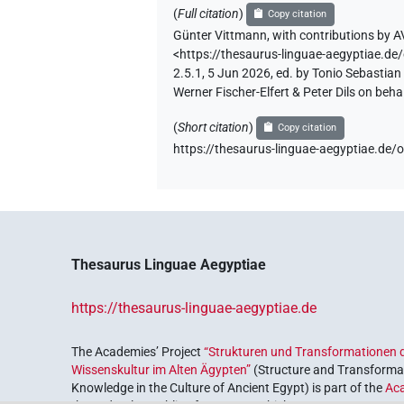
(
Full citation
)
Copy citation
Günter Vittmann
,
with contributions by
A
<https://thesaurus-linguae-aegyptia
2.5.1, 5 Jun 2026, ed. by Tonio Sebastia
Werner Fischer-Elfert & Peter Dils on be
(
Short citation
)
Copy citation
https://thesaurus-linguae-aegyptiae
Thesaurus Linguae Aegyptiae
https://thesaurus-linguae-aegyptiae.de
The Academies’ Project
“Strukturen und Transformationen d
Wissenskultur im Alten Ägypten”
(Structure and Transformat
Knowledge in the Culture of Ancient Egypt) is part of the
Ac