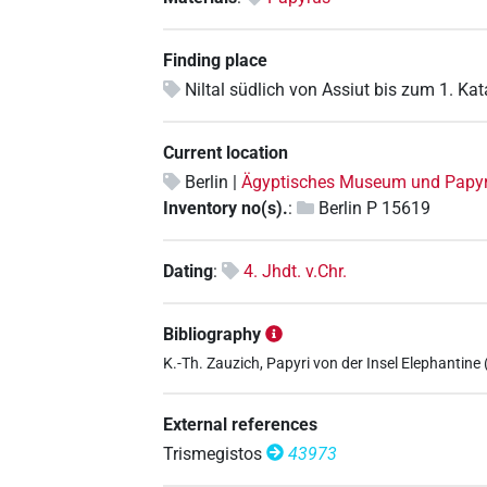
Finding place
Niltal südlich von Assiut bis zum 1. Kat
Current location
Berlin |
Ägyptisches Museum und Pap
Inventory no(s).
:
Berlin P 15619
Dating
:
4. Jhdt. v.Chr.
Bibliography
K.-Th. Zauzich, Papyri von der Insel Elephantine (=
External references
Trismegistos
43973