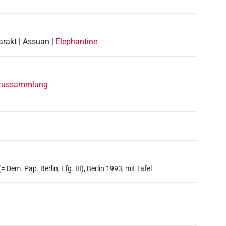
arakt | Assuan |
Elephantine
yrussammlung
 Dem. Pap. Berlin, Lfg. III), Berlin 1993, mit Tafel