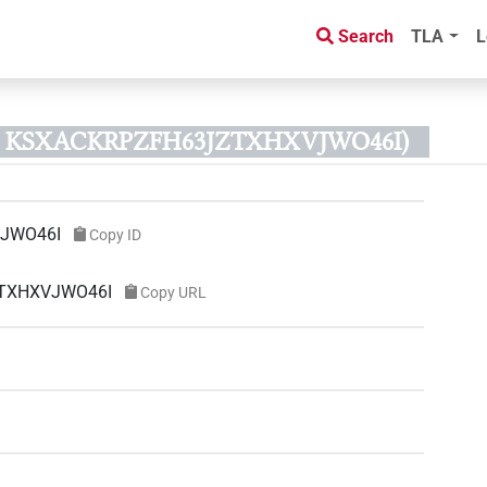
Search
TLA
L
ID KSXACKRPZFH63JZTXHXVJWO46I)
JWO46I
Copy ID
ZTXHXVJWO46I
Copy URL