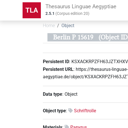
Thesaurus Linguae Aegyptiae
TLA
2.5.1
(
Corpus edition
20
)
Home
Object
Berlin P 15619
(Object 
Persistent ID
:
KSXACKRPZFH63JZTXHXV
Persistent URL
:
https://thesaurus-linguae-
aegyptiae.de/object/KSXACKRPZFH63J
Data type
:
Object
Object type
:
Schriftrolle
Materials
:
Papyrus