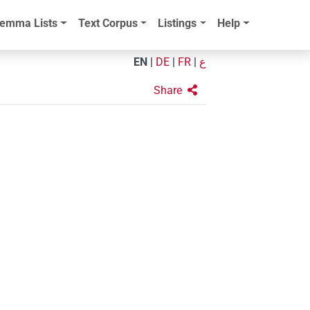
emma Lists
Text Corpus
Listings
Help
EN
|
DE
|
FR
|
ع
Share