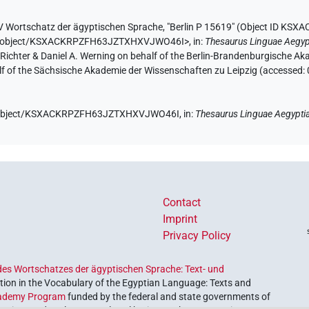
V Wortschatz der ägyptischen Sprache
,
"Berlin P 15619" (
Object ID KS
e.de/object/KSXACKRPZFH63JZTXHXVJWO46I>
,
in
:
Thesaurus Linguae Aegyp
n Richter & Daniel A. Werning on behalf of the Berlin-Brandenburgische 
half of the Sächsische Akademie der Wissenschaften zu Leipzig (accessed:
.de/object/KSXACKRPZFH63JZTXHXVJWO46I,
in
:
Thesaurus Linguae Aegypti
Contact
Imprint
Privacy Policy
es Wortschatzes der ägyptischen Sprache: Text- und
ion in the Vocabulary of the Egyptian Language: Texts and
ademy Program
funded by the federal and state governments of