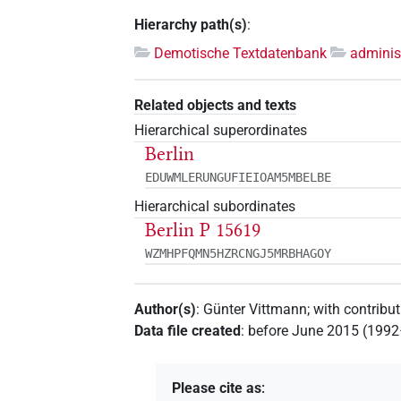
Hierarchy path(s)
:
Demotische Textdatenbank
adminis
Related objects and texts
Hierarchical superordinates
Berlin
EDUWMLERUNGUFIEIOAM5MBELBE
Hierarchical subordinates
Berlin P 15619
WZMHPFQMN5HZRCNGJ5MRBHAGOY
Author(s)
:
Günter Vittmann
;
with contribu
Data file created
:
before June 2015 (199
Please cite as
: