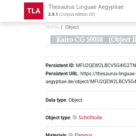
Thesaurus Linguae Aegyptiae
TLA
2.5.1
(
Corpus edition
20
)
Home
Object
Kairo CG 50058
(Object
Persistent ID
:
MFU2QEW2LBCV5G4IG2TN
Persistent URL
:
https://thesaurus-linguae-
aegyptiae.de/object/MFU2QEW2LBCV5G
Data type
:
Object
Object type
:
Schriftrolle
Materials
:
Papyrus