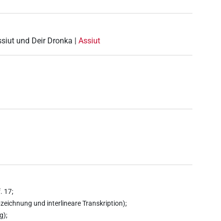
ssiut und Deir Dronka |
Assiut
. 17;
zeichnung und interlineare Transkription);
g);