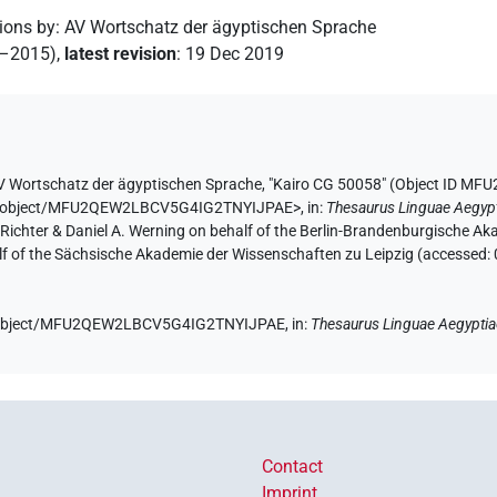
tions by
:
AV Wortschatz der ägyptischen Sprache
2–2015)
,
latest revision
:
19 Dec 2019
V Wortschatz der ägyptischen Sprache
,
"Kairo CG 50058" (
Object ID M
e.de/object/MFU2QEW2LBCV5G4IG2TNYIJPAE>
,
in
:
Thesaurus Linguae Aegyp
n Richter & Daniel A. Werning on behalf of the Berlin-Brandenburgische 
half of the Sächsische Akademie der Wissenschaften zu Leipzig (accessed:
.de/object/MFU2QEW2LBCV5G4IG2TNYIJPAE,
in
:
Thesaurus Linguae Aegypti
Contact
Imprint