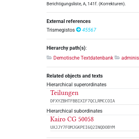
Berichtigungsliste, A, 141f. (Korrekturen).
External references
Trismegistos
45567
Hierarchy path(s)
:
Demotische Textdatenbank
adminis
Related objects and texts
Hierarchical superordinates
Teilungen
DFXYZBHTFBBIXIF7QCLRMCCOIA
Hierarchical subordinates
Kairo CG 50058
UXJJY7FOMJGKPEI6Q2INQDOBYM