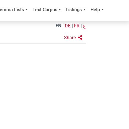
emma Lists
Text Corpus
Listings
Help
EN
|
DE
|
FR
|
ع
Share