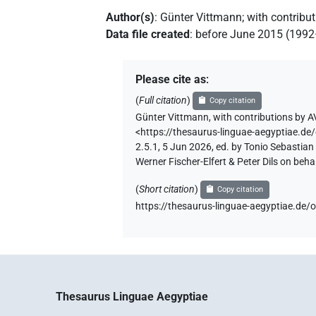
Author(s)
:
Günter Vittmann
;
with contribu
Data file created
:
before June 2015 (199
Please cite as
:
(
Full citation
)
Copy citation
Günter Vittmann
,
with contributions by
A
<https://thesaurus-linguae-aegyptia
2.5.1, 5 Jun 2026, ed. by Tonio Sebastia
Werner Fischer-Elfert & Peter Dils on be
(
Short citation
)
Copy citation
https://thesaurus-linguae-aegyptiae
Thesaurus Linguae Aegyptiae