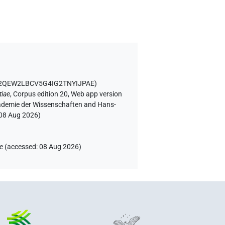
FU2QEW2LBCV5G4IG2TNYIJPAE
)
tiae
,
Corpus edition 20, Web app version
Akademie der Wissenschaften and Hans-
08 Aug 2026
)
ae
(
accessed
:
08 Aug 2026
)