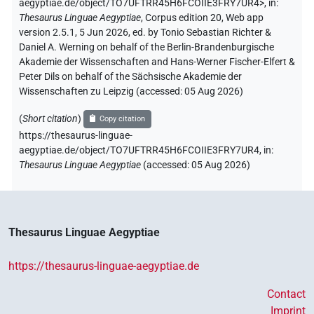
aegyptiae.de/object/TO7UFTRR45H6FCOIIE3FRY7UR4>
,
in
:
Thesaurus Linguae Aegyptiae
,
Corpus edition 20, Web app
version 2.5.1, 5 Jun 2026, ed. by Tonio Sebastian Richter &
Daniel A. Werning on behalf of the Berlin-Brandenburgische
Akademie der Wissenschaften and Hans-Werner Fischer-Elfert &
Peter Dils on behalf of the Sächsische Akademie der
Wissenschaften zu Leipzig (accessed:
05 Aug 2026
)
(
Short citation
)
Copy citation
https://thesaurus-linguae-
aegyptiae.de/object/TO7UFTRR45H6FCOIIE3FRY7UR4,
in
:
Thesaurus Linguae Aegyptiae
(
accessed
:
05 Aug 2026
)
Thesaurus Linguae Aegyptiae
https://thesaurus-linguae-aegyptiae.de
Contact
Imprint