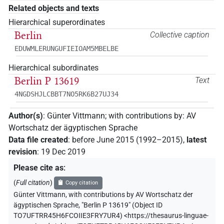
Related objects and texts
Hierarchical superordinates
Berlin
Collective caption
EDUWMLERUNGUFIEIOAM5MBELBE
Hierarchical subordinates
Berlin P 13619
Text
4NGDSHJLCBBT7NO5RK6B27UJ34
Author(s)
:
Günter Vittmann
;
with contributions by
:
AV
Wortschatz der ägyptischen Sprache
Data file created
:
before June 2015 (1992–2015)
,
latest
revision
:
19 Dec 2019
Please cite as
:
(
Full citation
)
Copy citation
Günter Vittmann
,
with contributions by
AV Wortschatz der
ägyptischen Sprache
,
"Berlin P 13619" (
Object ID
TO7UFTRR45H6FCOIIE3FRY7UR4
)
<https://thesaurus-linguae-