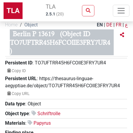
TLA
TLA
2.5.1
(
20
)
Home
Object
EN
|
DE
|
FR
|
ع
Berlin P 13619
(Object ID
TO7UFTRR45H6FCOIIE3FRY7UR4
)
Persistent ID
:
TO7UFTRR45H6FCOIIE3FRY7UR4
Copy ID
Persistent URL
:
https://thesaurus-linguae-
aegyptiae.de/object/TO7UFTRR45H6FCOIIE3FRY7UR4
Copy URL
Data type
:
Object
Object type
:
Schriftrolle
Materials
:
Papyrus
Finding place