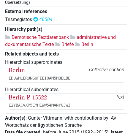
Übersetzung)
External references
Trismegistos
46504
Hierarchy path(s)
:
Demotische Textdatenbank
administrative und
dokumentarische Texte
Briefe
Berlin
Related objects and texts
Hierarchical superordinates
Berlin
Collective caption
EDUWMLERUNGUFIEIOAM5MBELBE
Hierarchical subordinates
Berlin P 15522
Text
E2YBACVXP5EMHEWW54MANYGJWI
Author(s)
:
Günter Vittmann
;
with contributions by
:
AV
Wortschatz der ägyptischen Sprache
Data file created
:
before June 2015 (1992–2015)
,
latest