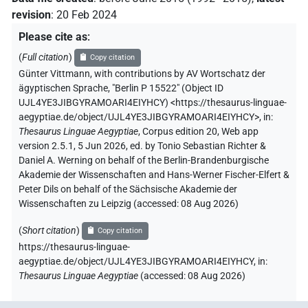
revision
:
20 Feb 2024
Please cite as
:
(
Full citation
)
Copy citation
Günter Vittmann
,
with contributions by
AV Wortschatz der
ägyptischen Sprache
,
"Berlin P 15522" (
Object ID
UJL4YE3JIBGYRAMOARI4EIYHCY
)
<https://thesaurus-linguae-
aegyptiae.de/object/UJL4YE3JIBGYRAMOARI4EIYHCY>
,
in
:
Thesaurus Linguae Aegyptiae
,
Corpus edition 20, Web app
version 2.5.1, 5 Jun 2026, ed. by Tonio Sebastian Richter &
Daniel A. Werning on behalf of the Berlin-Brandenburgische
Akademie der Wissenschaften and Hans-Werner Fischer-Elfert &
Peter Dils on behalf of the Sächsische Akademie der
Wissenschaften zu Leipzig (accessed:
08 Aug 2026
)
(
Short citation
)
Copy citation
https://thesaurus-linguae-
aegyptiae.de/object/UJL4YE3JIBGYRAMOARI4EIYHCY,
in
:
Thesaurus Linguae Aegyptiae
(
accessed
:
08 Aug 2026
)