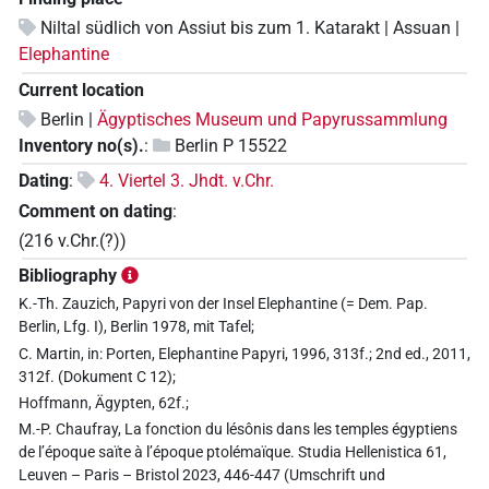
Niltal südlich von Assiut bis zum 1. Katarakt | Assuan |
Elephantine
Current location
Berlin |
Ägyptisches Museum und Papyrussammlung
Inventory no(s).
:
Berlin P 15522
Dating
:
4. Viertel 3. Jhdt. v.Chr.
Comment on dating
:
(216 v.Chr.(?))
Bibliography
K.-Th. Zauzich, Papyri von der Insel Elephantine (= Dem. Pap.
Berlin, Lfg. I), Berlin 1978, mit Tafel;
C. Martin, in: Porten, Elephantine Papyri, 1996, 313f.; 2nd ed., 2011,
312f. (Dokument C 12);
Hoffmann, Ägypten, 62f.;
M.-P. Chaufray, La fonction du lésônis dans les temples égyptiens
de l’époque saïte à l’époque ptolémaïque. Studia Hellenistica 61,
Leuven – Paris – Bristol 2023, 446-447 (Umschrift und