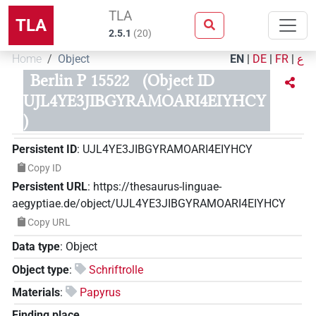
TLA
TLA
2.5.1
(
20
)
Home
Object
EN
|
DE
|
FR
|
ع
Berlin P 15522
(Object ID
UJL4YE3JIBGYRAMOARI4EIYHCY
)
Persistent ID
:
UJL4YE3JIBGYRAMOARI4EIYHCY
Copy ID
Persistent URL
:
https://thesaurus-linguae-
aegyptiae.de/object/UJL4YE3JIBGYRAMOARI4EIYHCY
Copy URL
Data type
:
Object
Object type
:
Schriftrolle
Materials
:
Papyrus
Finding place