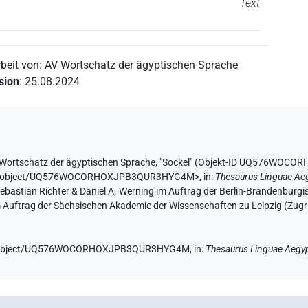
Text
rbeit von
:
AV Wortschatz der ägyptischen Sprache
ision
:
25.08.2024
Wortschatz der ägyptischen Sprache
,
"Sockel" (
Objekt-ID UQ576WOCO
ae.de/object/UQ576WOCORHOXJPB3QUR3HYG4M>
,
in
:
Thesaurus Linguae Ae
 Sebastian Richter & Daniel A. Werning im Auftrag der Berlin-Brandenbu
im Auftrag der Sächsischen Akademie der Wissenschaften zu Leipzig (Zugr
e.de/object/UQ576WOCORHOXJPB3QUR3HYG4M,
in
:
Thesaurus Linguae Aegyp