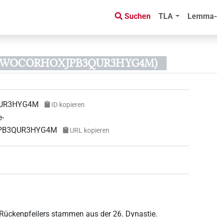
Suchen
TLA
Lemma-
576WOCORHOXJPB3QUR3HYG4M)
UR3HYG4M
ID kopieren
e-
XJPB3QUR3HYG4M
URL kopieren
s Rückenpfeilers stammen aus der 26. Dynastie.