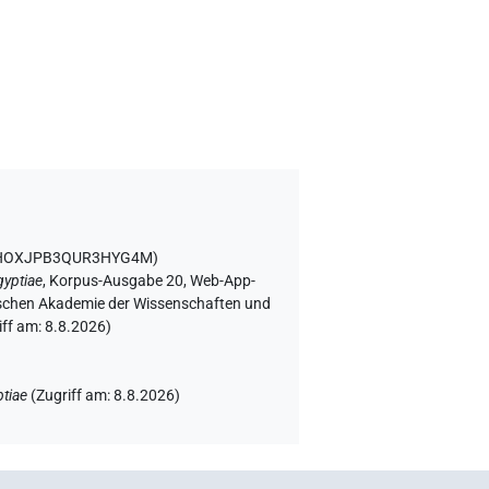
RHOXJPB3QUR3HYG4M
)
gyptiae
,
Korpus-Ausgabe 20, Web-App-
rgischen Akademie der Wissenschaften und
iff am:
8.8.2026
)
tiae
(
Zugriff am
:
8.8.2026
)