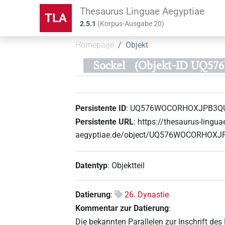
Thesaurus Linguae Aegyptiae
TLA
2.5.1
(
Korpus-Ausgabe
20
)
Homepage
Objekt
Sockel
(Objekt-ID UQ
Persistente ID
:
UQ576WOCORHOXJPB3Q
Persistente URL
:
https://thesaurus-lingua
aegyptiae.de/object/UQ576WOCORHO
Datentyp
:
Objektteil
Datierung
:
26. Dynastie
Kommentar zur Datierung
:
Die bekannten Parallelen zur Inschrift de