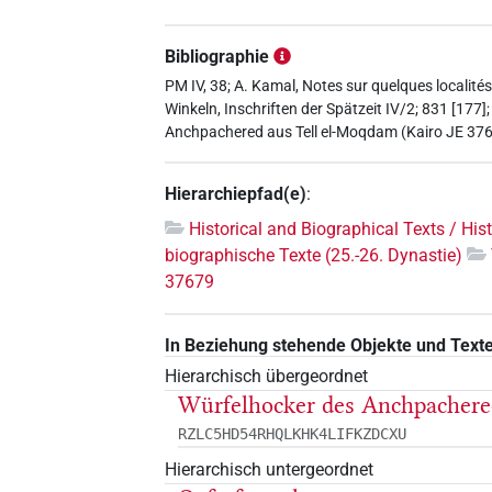
Bibliographie
PM IV, 38; A. Kamal, Notes sur quelques localités
Winkeln, Inschriften der Spätzeit IV/2; 831 [17
Anchpachered aus Tell el-Moqdam (Kairo JE 376
Hierarchiepfad(e)
:
Historical and Biographical Texts / His
biographische Texte (25.-26. Dynastie)
37679
In Beziehung stehende Objekte und Text
Hierarchisch übergeordnet
Würfelhocker des Anchpachere
RZLC5HD54RHQLKHK4LIFKZDCXU
Hierarchisch untergeordnet