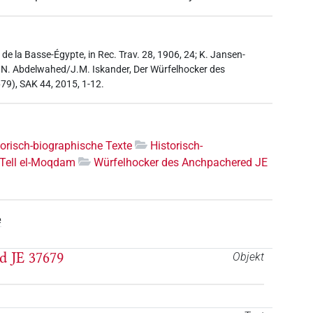
 de la Basse-Égypte, in Rec. Trav. 28, 1906, 24; K. Jansen-
7]; N. Abdelwahed/J.M. Iskander, Der Würfelhocker des
79), SAK 44, 2015, 1-12.
torisch-biographische Texte
Historisch-
Tell el-Moqdam
Würfelhocker des Anchpachered JE
e
d JE 37679
Objekt