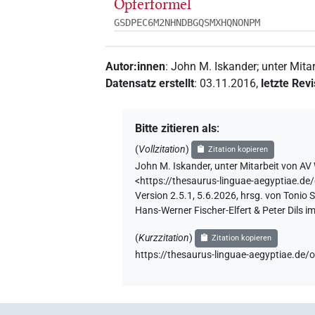
Opferformel
GSDPEC6M2NHNDBGQSMXHQNONPM
Autor:innen
:
John M. Iskander
;
unter Mita
Datensatz erstellt
:
03.11.2016
,
letzte Rev
Bitte zitieren als
:
(
Vollzitation
)
Zitation kopieren
John M. Iskander
,
unter Mitarbeit von
AV 
<https://thesaurus-linguae-aegypti
Version 2.5.1, 5.6.2026, hrsg. von Tonio
Hans-Werner Fischer-Elfert & Peter Dils 
(
Kurzzitation
)
Zitation kopieren
https://thesaurus-linguae-aegyptia