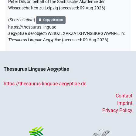
Peter Dils on behalf of the Sächsische Akademie der
Wissenschaften zu Leipzig (accessed:
09 Aug 2026
)
(
Short citation
)
Copy citation
https://thesaurus-linguae-
aegyptiae.de/object/W3IOZLXPKZATXHVNSBKRGWWNFE,
in
:
Thesaurus Linguae Aegyptiae
(
accessed
:
09 Aug 2026
)
Thesaurus Linguae Aegyptiae
https://thesaurus-linguae-aegyptiae.de
Contact
Imprint
Privacy Policy