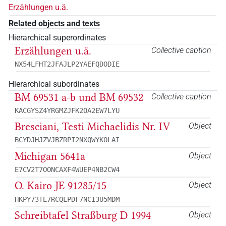
Erzählungen u.ä.
Related objects and texts
Hierarchical superordinates
Erzählungen u.ä.
Collective caption
NX54LFHT2JFAJLP2YAEFQDODIE
Hierarchical subordinates
BM 69531 a-b und BM 69532
Collective caption
KACGYSZ4YRGMZJFK2OA2EW7LYU
Bresciani, Testi Michaelidis Nr. IV
Object
BCYDJHJZVJBZRPI2NXQWYKOLAI
Michigan 5641a
Object
E7CV2T7OONCAXF4WUEP4NB2CW4
O. Kairo JE 91285/15
Object
HKPY73TE7RCQLPDF7NCI3U5MDM
Schreibtafel Straßburg D 1994
Object