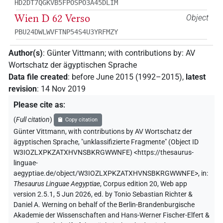
HD2DT7QGKVB5FPOSPO3A45DLIM
Wien D 62 Verso
Object
PBU24DWLWVFTNP54S4U3YRFMZY
Author(s)
:
Günter Vittmann
;
with contributions by
:
AV
Wortschatz der ägyptischen Sprache
Data file created
:
before June 2015 (1992–2015)
,
latest
revision
:
14 Nov 2019
Please cite as
:
(
Full citation
)
Copy citation
Günter Vittmann
,
with contributions by
AV Wortschatz der
ägyptischen Sprache
,
"unklassifizierte Fragmente" (
Object ID
W3IOZLXPKZATXHVNSBKRGWWNFE
)
<https://thesaurus-
linguae-
aegyptiae.de/object/W3IOZLXPKZATXHVNSBKRGWWNFE>
,
in
:
Thesaurus Linguae Aegyptiae
,
Corpus edition 20, Web app
version 2.5.1, 5 Jun 2026, ed. by Tonio Sebastian Richter &
Daniel A. Werning on behalf of the Berlin-Brandenburgische
Akademie der Wissenschaften and Hans-Werner Fischer-Elfert &