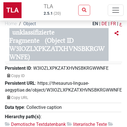
TLA
TLA
2.5.1
(
20
)
Home
Object
EN
|
DE
|
FR
|
ع
unklassifizierte
Fragmente
(Object ID
W3IOZLXPKZATXHVNSBKRGW
WNFE)
Persistent ID
:
W3IOZLXPKZATXHVNSBKRGWWNFE
Copy ID
Persistent URL
:
https://thesaurus-linguae-
aegyptiae.de/object/W3IOZLXPKZATXHVNSBKRGWWNFE
Copy URL
Data type
:
Collective caption
Hierarchy path(s)
:
Demotische Textdatenbank
literarische Texte