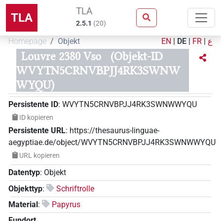
TLA
TLA
2.5.1
(
20
)
Homepage
Objekt
EN
|
DE
|
FR
|
ع
Louvre 2380 Vso
(Objekt-ID
WVYTN5CRNVBPJJ4RK3SWNW
WYQU)
Persistente ID
:
WVYTN5CRNVBPJJ4RK3SWNWWYQU
ID kopieren
Persistente URL
:
https://thesaurus-linguae-
aegyptiae.de/object/WVYTN5CRNVBPJJ4RK3SWNWWYQU
URL kopieren
Datentyp
:
Objekt
Objekttyp
:
Schriftrolle
Material
:
Papyrus
Fundort