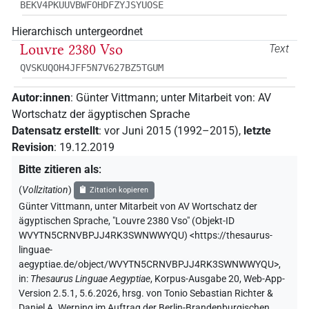
BEKV4PKUUVBWFOHDFZYJSYUOSE
Hierarchisch untergeordnet
Louvre 2380 Vso
Text
QVSKUQOH4JFF5N7V627BZ5TGUM
Autor:innen
:
Günter Vittmann
;
unter Mitarbeit von
:
AV
Wortschatz der ägyptischen Sprache
Datensatz erstellt
:
vor Juni 2015 (1992–2015)
,
letzte
Revision
:
19.12.2019
Bitte zitieren als
:
(
Vollzitation
)
Zitation kopieren
Günter Vittmann
,
unter Mitarbeit von
AV Wortschatz der
ägyptischen Sprache
,
"Louvre 2380 Vso" (
Objekt-ID
WVYTN5CRNVBPJJ4RK3SWNWWYQU
)
<https://thesaurus-
linguae-
aegyptiae.de/object/WVYTN5CRNVBPJJ4RK3SWNWWYQU>
,
in
:
Thesaurus Linguae Aegyptiae
,
Korpus-Ausgabe 20, Web-App-
Version 2.5.1, 5.6.2026, hrsg. von Tonio Sebastian Richter &
Daniel A. Werning im Auftrag der Berlin-Brandenburgischen