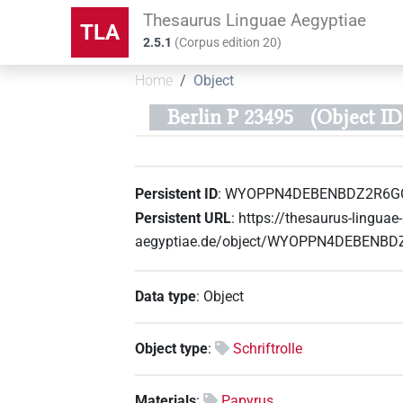
Thesaurus Linguae Aegyptiae
TLA
2.5.1
(
Corpus edition
20
)
Home
Object
Berlin P 23495
(Object
Persistent ID
:
WYOPPN4DEBENBDZ2R6G
Persistent URL
:
https://thesaurus-linguae-
aegyptiae.de/object/WYOPPN4DEBENB
Data type
:
Object
Object type
:
Schriftrolle
Materials
:
Papyrus