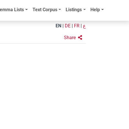
emma Lists
Text Corpus
Listings
Help
EN
|
DE
|
FR
|
ع
Share