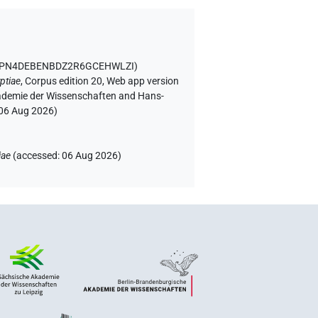
OPPN4DEBENBDZ2R6GCEHWLZI
)
ptiae
,
Corpus edition 20, Web app version
Akademie der Wissenschaften and Hans-
06 Aug 2026
)
iae
(
accessed
:
06 Aug 2026
)