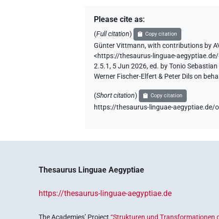
Please cite as
:
(
Full citation
)
Copy citation
Günter Vittmann
,
with contributions by
A
<https://thesaurus-linguae-aegyptia
2.5.1, 5 Jun 2026, ed. by Tonio Sebastia
Werner Fischer-Elfert & Peter Dils on be
(
Short citation
)
Copy citation
https://thesaurus-linguae-aegyptiae
Thesaurus Linguae Aegyptiae
https://thesaurus-linguae-aegyptiae.de
The Academies’ Project
“Strukturen und Transformationen d