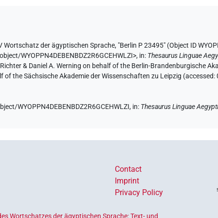
V Wortschatz der ägyptischen Sprache
,
"Berlin P 23495" (
Object ID WY
e.de/object/WYOPPN4DEBENBDZ2R6GCEHWLZI>
,
in
:
Thesaurus Linguae Aegy
n Richter & Daniel A. Werning on behalf of the Berlin-Brandenburgische 
half of the Sächsische Akademie der Wissenschaften zu Leipzig (accessed:
.de/object/WYOPPN4DEBENBDZ2R6GCEHWLZI,
in
:
Thesaurus Linguae Aegypt
Contact
Imprint
Privacy Policy
es Wortschatzes der ägyptischen Sprache: Text- und