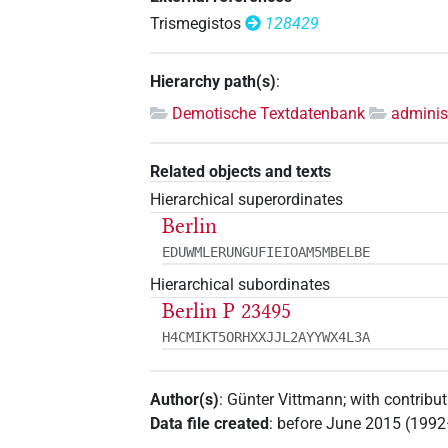
Trismegistos
128429
Hierarchy path(s)
:
Demotische Textdatenbank
adminis
Related objects and texts
Hierarchical superordinates
Berlin
EDUWMLERUNGUFIEIOAM5MBELBE
Hierarchical subordinates
Berlin P 23495
H4CMIKT5ORHXXJJL2AYYWX4L3A
Author(s)
:
Günter Vittmann
;
with contribu
Data file created
:
before June 2015 (199