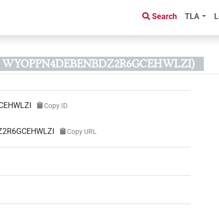
Search
TLA
L
 ID WYOPPN4DEBENBDZ2R6GCEHWLZI)
CEHWLZI
Copy ID
DZ2R6GCEHWLZI
Copy URL